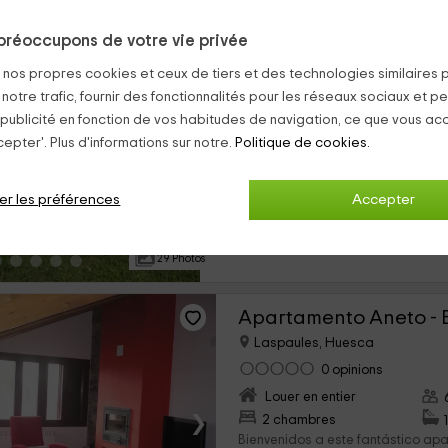
préoccupons de votre vie privée
Apartamentos Fio de 
s nos propres cookies et ceux de tiers et des technologies similaires 
Laspaules, Huesca
 notre trafic, fournir des fonctionnalités pour les réseaux sociaux et pe
0 opinions
 publicité en fonction de vos habitudes de navigation, ce que vous ac
Louer en entier
epter'. Plus d'informations sur notre.
Politique de cookies.
›
6 chambres
Nuestro complejo de alojamientos
er les préférences
Accepter
de la provincia de Huesca, que es
que puedas disfrutar de la bellez
interior de un...
29 Photos
Apartamento Aneto - B
Laspaules, Huesca
0 opinions
Louer en entier
›
2 chambres
Bienvenidos a este fantástico apa