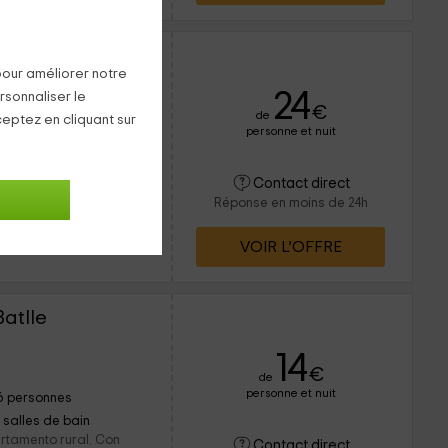
Neu
pour améliorer notre
24
rsonnaliser le
€
de
ceptez en cliquant sur
personne et nuit
15 personnes
4 salles de bain
 se encuentra dentro
Contact direct
 un destino ideal para
Réponse en moins de 24h
a de Laspaúles. En el
VOIR L’OFFRE
atlle
14
€
de
personne et nuit
6 personnes
1 salles de bain
rtamento rural. Con
Contact direct