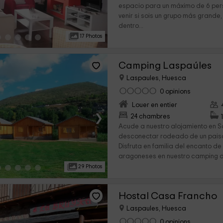
espacio para un máximo de 6 per
venir si sois un grupo más grande
dentro...
17 Photos
Camping Laspaúles
Laspaules, Huesca
0 opinions
Louer en entier
›
24 chambres
Acude a nuestro alojamiento en 
desconectar rodeado de un paisa
Disfruta en familia del encanto de 
aragoneses en nuestro camping de
29 Photos
Hostal Casa Francho
Laspaules, Huesca
0 opinions