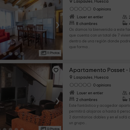
Laspaules, Huesca
0 opinions
Louer en entier
›
8 chambres
Os damos la bienvenida a este fa
que cuenta con un total de 7 vivi
dentro de una región donde podré
que forma...
11 Photos
Apartamento Posset - 
Laspaules, Huesca
0 opinions
Louer en entier
›
2 chambres
Este fantástico y acogedor apart
permitirá alojaros a hasta 6 per
2 dormitorios dobles y en el sofá 
un grupo...
13 Photos