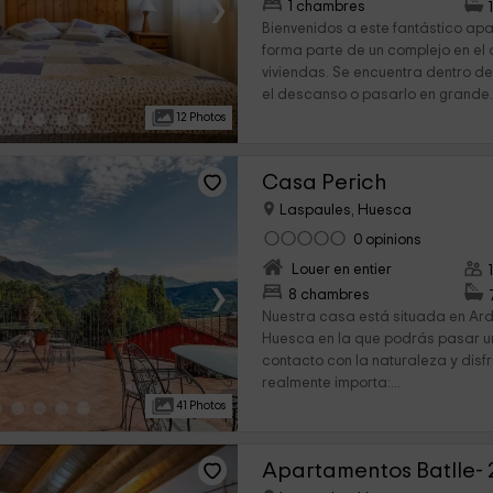
›
1 chambres
Bienvenidos a este fantástico apa
forma parte de un complejo en el
viviendas. Se encuentra dentro d
el descanso o pasarlo en grande..
12 Photos
Casa Perich
Laspaules, Huesca
0 opinions
Louer en entier
›
8 chambres
Nuestra casa está situada en Ar
Huesca en la que podrás pasar 
contacto con la naturaleza y disf
realmente importa:...
41 Photos
Apartamentos Batlle- 