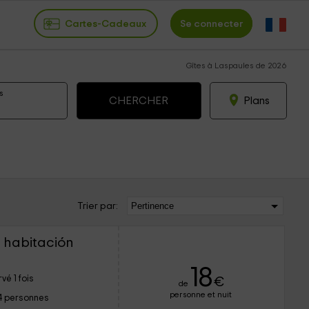
Cartes-Cadeaux
Se connecter
Gîtes à Laspaules de 2026
s
Plans
Trier par:
1 habitación
18
vé 1 fois
€
de
personne et nuit
4 personnes