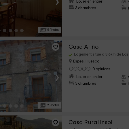
›
Louer en entier
3 chambres
15 Photos
Casa Ariño
Logement situé à 3.6km de La
Espes, Huesca
0 opinions
›
Louer en entier
3 chambres
12 Photos
Casa Rural Insol