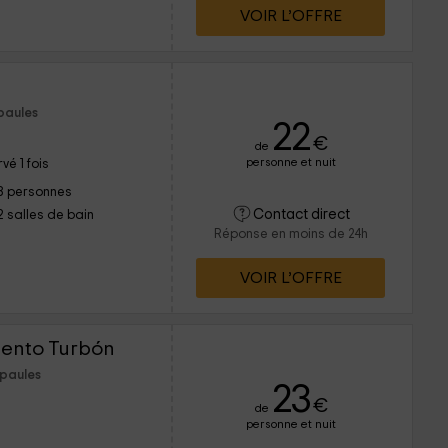
VOIR L’OFFRE
paules
22
€
de
personne et nuit
vé 1 fois
8 personnes
Contact direct
2 salles de bain
Réponse en moins de 24h
VOIR L’OFFRE
mento Turbón
spaules
23
€
de
personne et nuit