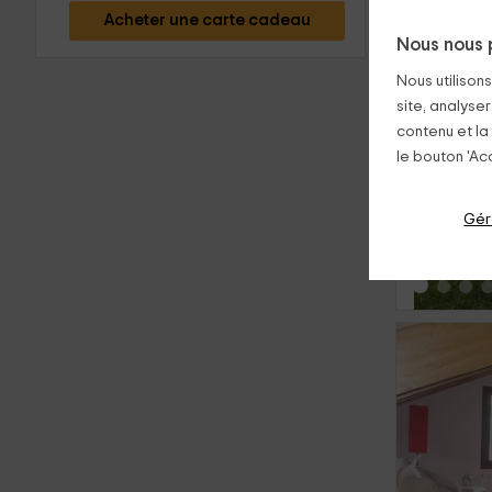
Acheter une carte cadeau
Nous nous 
Nous utilison
site, analyser
contenu et la
le bouton 'Acc
‹
Gér
‹