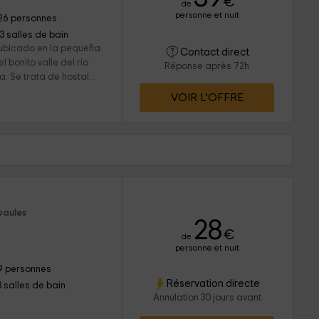
€
de
personne et nuit
26 personnes
13 salles de bain
 ubicado en la pequeña
Contact direct
 bonito valle del río
Réponse après 72h
. Se trata de hostal...
VOIR L’OFFRE
paules
28
€
de
personne et nuit
9 personnes
Réservation directe
3 salles de bain
Annulation 30 jours avant