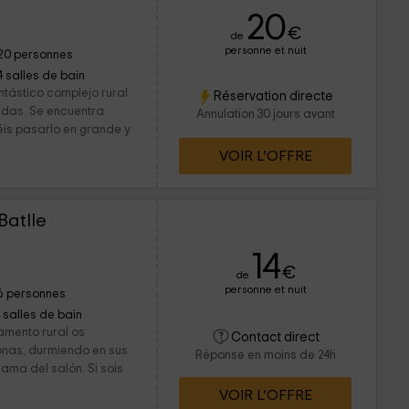
20
€
de
personne et nuit
20 personnes
4 salles de bain
ntástico complejo rural
Réservation directe
endas. Se encuentra
Annulation 30 jours avant
is pasarlo en grande y
VOIR L’OFFRE
Batlle
14
€
de
personne et nuit
6 personnes
1 salles de bain
amento rural os
Contact direct
sonas, durmiendo en sus
Réponse en moins de 24h
cama del salón. Si sois
VOIR L’OFFRE