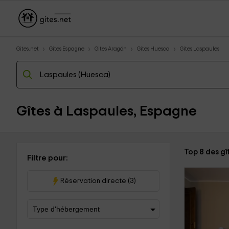
Gites.net
Gites Espagne
Gites Aragón
Gites Huesca
Gites Laspaules
Gîtes à Laspaules, Espagne
Top 8 des gî
Filtre pour:
Réservation directe (3)