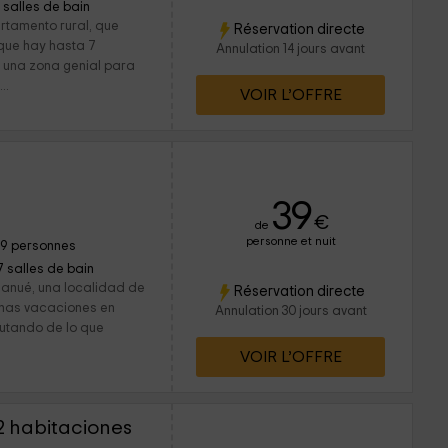
1 salles de bain
rtamento rural, que
Réservation directe
 que hay hasta 7
Annulation 14 jours avant
e una zona genial para
..
VOIR L’OFFRE
39
€
de
personne et nuit
19 personnes
7 salles de bain
danué, una localidad de
Réservation directe
unas vacaciones en
Annulation 30 jours avant
rutando de lo que
VOIR L’OFFRE
2 habitaciones