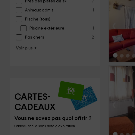
Près des pistes de ski
7
Animaux admis
1
Piscine (tous)
‹
Piscine extérieure
1
Pas chers
2
+
Voir plus
CARTES-
‹
CADEAUX
Vous ne savez pas quoi offrir ?
Cadeau facile sans date d'expiration