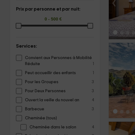
‹
Prix par personne et par nuit:
Services:
Convient aux Personnes à Mobilité
Réduite
1
Peut accueillir des enfants
1
‹
Pour les Groupes
3
Pour Deux Personnes
3
Ouvert la veille du nouvel an
4
Barbecue
3
Cheminée (tous)
Cheminée dans le salon
4