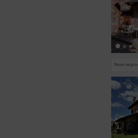
‹
Nous te pro
‹