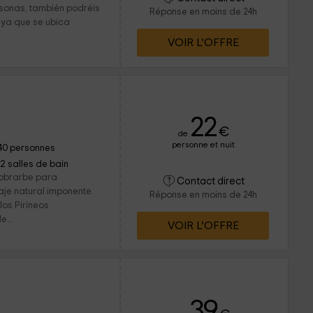
sonas, también podréis
Réponse en moins de 24h
, ya que se ubica
VOIR L’OFFRE
22
€
de
personne et nuit
40 personnes
12 salles de bain
Sobrarbe para
Contact direct
je natural imponente.
Réponse en moins de 24h
los Pirineos
...
VOIR L’OFFRE
39