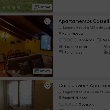
33 Photos
Apartamentos Castell
Logement situé à 1.8km de Las
Neril, Huesca
0 opinions
Réser
›
Louer en entier
4 chambres
11 Photos
Casa Javier - Aparta
Logement situé à 3.4km de La
Bisaurri, Huesca
0 opinions