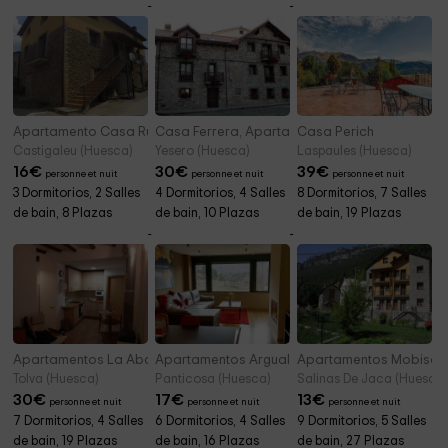
Apartamento Casa Rural Graeras
Casa Ferrera, Apartamentos
Casa Perich
Castigaleu (Huesca)
Yesero (Huesca)
Laspaules (Huesca)
16
€
30
€
39
€
personne et nuit
personne et nuit
personne et nuit
3 Dormitorios, 2 Salles
4 Dormitorios, 4 Salles
8 Dormitorios, 7 Salles
de bain, 8 Plazas
de bain, 10 Plazas
de bain, 19 Plazas
Apartamentos La Abadía
Apartamentos Argualas
Apartamentos Mobison
Tolva (Huesca)
Panticosa (Huesca)
Salinas De Jaca (Huesca)
30
€
17
€
13
€
personne et nuit
personne et nuit
personne et nuit
7 Dormitorios, 4 Salles
6 Dormitorios, 4 Salles
9 Dormitorios, 5 Salles
de bain, 19 Plazas
de bain, 16 Plazas
de bain, 27 Plazas