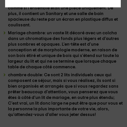
blanche qu'il la tient; Enfin, le
puits
a un large
miroir
,
comme si l'ensemble était une pièce
uniquement
. De
plus, il contient un Sanitary et une
salle de bain
spacieuse du reste par un
écran en plastique diffus et
coulissant
.
Mariage chambre
: un vaste
lit décoré
avec un
colcha
dans un chromatique
des fonds plus légers
et d'autres
plus
sombres et opaques
. L'en-tête est d'une
conception
et de morphologie moderne
, en raison de
son
bois étiré et unique de bois
qui s'étend sur toute la
largeur du lit et qui ne se termine que lorsque chaque
table
de chaque côté commence.
chambre double
: Ce sont
2 lits individuels
ceux qui
composent ce séjour, mais si vous réalisez, ils sont si
bien organisés et arrangés
que si vous regardez sans
prêter beaucoup d'attention, vous penserez que vous
êtes à côté d'un
lit de mariage
, en outre plus étendu;
C'est vrai, un
lit
donc
large
ne peut être que
pour vous et
la personne la plus importante de votre vie
, alors,
qu'attendez-vous d'aller vous jeter dessus!