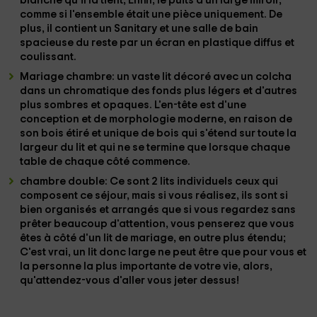
blanche qu'il la tient; Enfin, le
puits
a un large
miroir
,
comme si l'ensemble était une pièce
uniquement
. De
plus, il contient un Sanitary et une
salle de bain
spacieuse du reste par un
écran en plastique diffus et
coulissant
.
Mariage chambre
: un vaste
lit décoré
avec un
colcha
dans un chromatique
des fonds plus légers
et d'autres
plus
sombres et opaques
. L'en-tête est d'une
conception
et de morphologie moderne
, en raison de
son
bois étiré et unique de bois
qui s'étend sur toute la
largeur du lit et qui ne se termine que lorsque chaque
table
de chaque côté commence.
chambre double
: Ce sont
2 lits individuels
ceux qui
composent ce séjour, mais si vous réalisez, ils sont si
bien organisés et arrangés
que si vous regardez sans
prêter beaucoup d'attention, vous penserez que vous
êtes à côté d'un
lit de mariage
, en outre plus étendu;
C'est vrai, un
lit
donc
large
ne peut être que
pour vous et
la personne la plus importante de votre vie
, alors,
qu'attendez-vous d'aller vous jeter dessus!