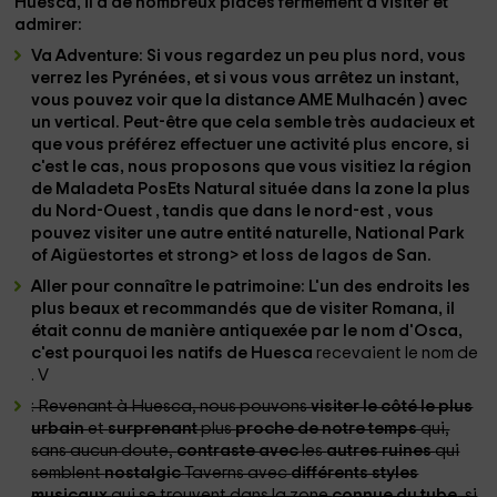
Huesca
, il a de nombreux
places
fermement
à visiter
et
admirer
:
Va Adventure
: Si vous regardez un peu plus
nord
, vous
verrez
les Pyrénées
, et si vous vous arrêtez un instant,
vous pouvez voir que
la distance AME Mulhacén
) avec
un
vertical
. Peut-être que cela semble très audacieux et
que vous préférez effectuer une activité plus encore, si
c'est le cas, nous proposons que vous visitiez la
région
de Maladeta PosEts Natural
située dans la zone la plus
du Nord-Ouest , tandis que dans le nord-est , vous
pouvez visiter une autre entité naturelle,
National Park
of Aigüestortes
et strong> et loss de lagos de San.
Aller pour connaître le patrimoine
: L'un des
endroits les
plus beaux
et
recommandés que de visiter Romana
, il
était connu de manière antiquexée par le
nom d'Osca
,
c'est pourquoi
les natifs de Huesca
recevaient le nom de
. V
: Revenant à Huesca, nous pouvons
visiter le côté le plus
urbain
et
surprenant
plus
proche de notre temps
qui,
sans aucun doute,
contraste avec
les
autres ruines
qui
semblent
nostalgic
Taverns avec
différents styles
musicaux
qui se trouvent dans la zone
connue du tube
, si