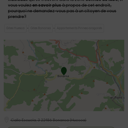
vous voulez
en savoir plus
à propos de cet endroit,
pourquoi ne demandez-vous pas à un citoyen de vous
prendre?
Gites Huesca
Gites Bonansa
Appartements Pirineo aragonés
Calle Escuela, 3
22486
Bonansa
(
Huesca
)