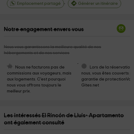
Emplacement partagé
Générer un itinéraire
Notre engagement envers vous
Nous vous garantissons la meilleure qualité de nos
hébergements et de nos services
Nous ne facturons pas de 
Lors de la réservation
commissions aux voyageurs, mais 
nous, vous êtes couverts pa
aux logements. C'est pourquoi 
garantie de protectionVoy
nous vous offrons toujours le 
Gites.net
meilleur prix.
Les intéressés El Rincón de Lluis- Apartamento
ont également consulté