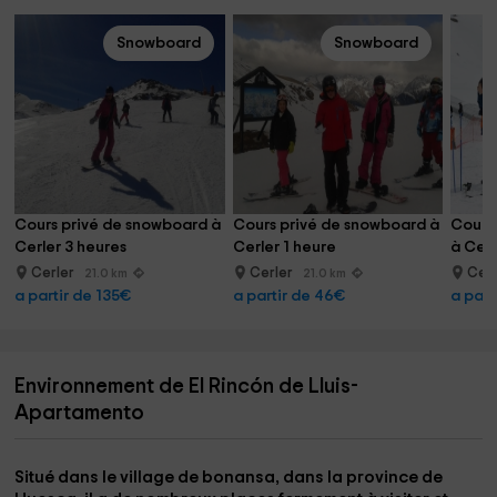
Snowboard
Snowboard
Cours privé de snowboard à 
Cours privé de snowboard à 
Cours 
Cerler 3 heures
Cerler 1 heure
à Cerl
Cerler
Cerler
Cer
21.0 km
21.0 km
a partir de 135€
a partir de 46€
a part
Environnement de El Rincón de Lluis-
Apartamento
Situé dans le village de
bonansa
, dans la province de