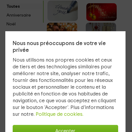
Toutes
Anniversaire
Noël
Saint-Valentin
Fête des mères
Nous nous préoccupons de votre vie
privée
Fête des pères
Mariages
Nous utilisons nos propres cookies et ceux
de tiers et des technologies similaires pour
améliorer notre site, analyser notre trafic,
fournir des fonctionnalités pour les réseaux
Sélectionnez le montant
sociaux et personnaliser le contenu et la
publicité en fonction de vos habitudes de
navigation, ce que vous acceptez en cliquant
50€
100€
150€
200€
250€
300€
sur le bouton 'Accepter'. Plus d'informations
350€
400€
sur notre.
Politique de cookies.
Personnalisez les textes
Accepter