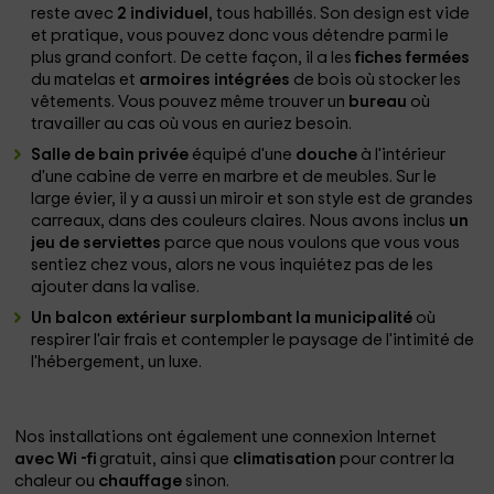
reste avec
2 individuel
, tous habillés. Son design est vide
et pratique, vous pouvez donc vous détendre parmi le
plus grand confort. De cette façon, il a les
fiches fermées
du matelas et
armoires intégrées
de bois où stocker les
vêtements. Vous pouvez même trouver un
bureau
où
travailler au cas où vous en auriez besoin.
Salle de bain privée
équipé d'une
douche
à l'intérieur
d'une cabine de verre en marbre et de meubles. Sur le
large évier, il y a aussi un miroir et son style est de grandes
carreaux, dans des couleurs claires. Nous avons inclus
un
jeu de serviettes
parce que nous voulons que vous vous
sentiez chez vous, alors ne vous inquiétez pas de les
ajouter dans la valise.
Un balcon extérieur surplombant la municipalité
où
respirer l'air frais et contempler le paysage de l'intimité de
l'hébergement, un luxe.
Nos installations ont également une connexion Internet
avec Wi -fi
gratuit, ainsi que
climatisation
pour contrer la
chaleur ou
chauffage
sinon.