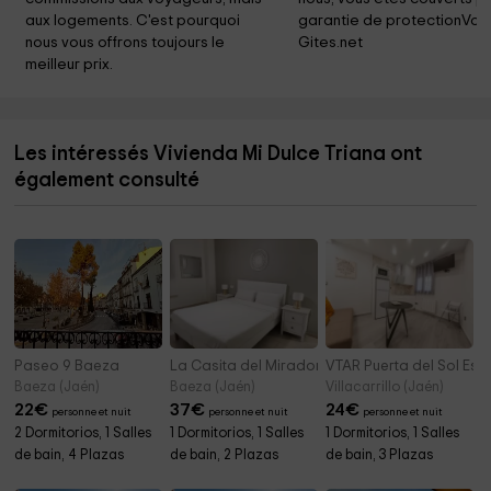
aux logements. C'est pourquoi 
garantie de protectionVoy
nous vous offrons toujours le 
Gites.net
meilleur prix.
Les intéressés Vivienda Mi Dulce Triana ont
également consulté
Paseo 9 Baeza
La Casita del Mirador
VTAR Puerta del Sol Est
Baeza (Jaén)
Baeza (Jaén)
Villacarrillo (Jaén)
22
€
37
€
24
€
personne et nuit
personne et nuit
personne et nuit
2 Dormitorios, 1 Salles
1 Dormitorios, 1 Salles
1 Dormitorios, 1 Salles
de bain, 4 Plazas
de bain, 2 Plazas
de bain, 3 Plazas