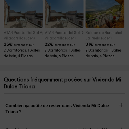
VTAR Puerta Del Sol Apartamento
VTAR Puerta del Sol Dúplex
Balcón de Burunchel
Villacarrillo (Jaén)
Villacarrillo (Jaén)
La Iruela (Jaén)
25
€
22
€
31
€
personne et nuit
personne et nuit
personne et nuit
2 Dormitorios, 1 Salles
2 Dormitorios, 1 Salles
2 Dormitorios, 1 Salles
de bain, 4 Plazas
de bain, 6 Plazas
de bain, 4 Plazas
Questions fréquemment posées sur Vivienda Mi
Dulce Triana
Combien ça coûte de rester dans Vivienda Mi Dulce
Triana ?