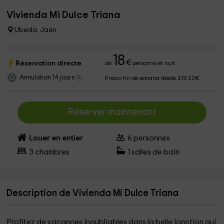
Vivienda Mi Dulce Triana
Ubeda, Jaén
18
€
Réservation directe
de
personne et nuit
Annulation 14 jours
Precio fin de semana desde 219.22€
Réserver maintenant
Louer en entier
6
personnes
3
chambres
1
salles de bain
Description de Vivienda Mi Dulce Triana
Profitez de vacances inoubliables dans la belle jonction qui