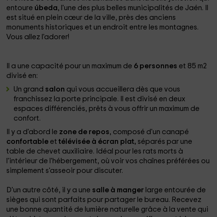
entoure
úbeda
, l'une des plus belles municipalités de Jaén. Il
est situé en plein cœur de la ville, près des anciens
monuments historiques et un endroit entre les montagnes.
Vous allez l'adorer!
Il a une capacité pour un maximum de
6 personnes
et 85 m2
divisé en:
Un grand
salon
qui vous accueillera dès que vous
franchissez la porte principale. Il est divisé en deux
espaces différenciés, prêts à vous offrir un maximum de
confort.
Il y a d'abord le
zone de repos
, composé d'un canapé
confortable
et
télévisée à écran plat,
séparés par une
table de chevet auxiliaire. Idéal pour les rats morts à
l'intérieur de l'hébergement, où voir vos chaînes préférées ou
simplement s'asseoir pour discuter.
D'un autre côté, il y a une
salle à manger
large entourée de
sièges qui sont parfaits pour partager le bureau. Recevez
une bonne quantité de lumière naturelle grâce à la vente qui