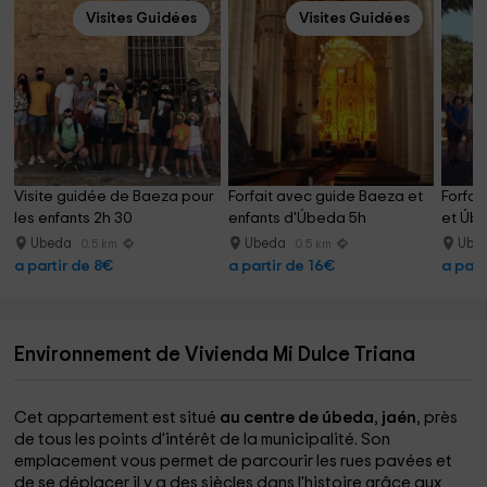
Visites Guidées
Visites Guidées
Visite guidée de Baeza pour 
Forfait avec guide Baeza et 
Forfai
les enfants 2h 30
enfants d'Úbeda 5h
et Úbe
Ubeda
Ubeda
Ube
0.5 km
0.5 km
a partir de 8€
a partir de 16€
a part
Environnement de Vivienda Mi Dulce Triana
Cet appartement est situé
au centre de úbeda
,
jaén
, près
de tous les points d'intérêt de la municipalité. Son
emplacement vous permet de parcourir les rues pavées et
de se déplacer il y a des siècles dans l'histoire grâce aux