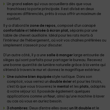
Un grand
salon
qui vous accueillera dès que vous
franchissez la porte principale. Il est divisé en deux
espaces différenciés, prêts à vous offrir un maximum de
confort.
Il y a d'abord le
zone de repos
, composé d'un canapé
confortable
et
télévisée à écran plat,
séparés par une
table de chevet auxiliaire. Idéal pour les rats morts à
l'intérieur de l'hébergement, où voir vos chaînes préférées ou
simplement s'asseoir pour discuter.
D'un autre côté, il y a une
salle à manger
large entourée de
sièges qui sont parfaits pour partager le bureau. Recevez
une bonne quantité de lumière naturelle grâce à la vente qui
s'étend à travers le mur et donnez le magnifique extérieur.
Une cuisine bien équipée
style rustique. Dans son
comptoir, vous verrez un
double évier
et pour les tiroirs,
c'est là que vous trouverez le
mental
et les
plats
, adaptés
à votre séjour ici. Il possède également quelques
applications comme un
four
, ainsi qu'une machine à laver
au cas où vous en auriez besoin.
3 chambres:
Deux d'entre elles avec
un lit double
et le