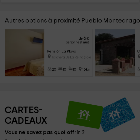
Autres options à proximité Pueblo Montearag
6
de
€
personne et nuit
Pensión La Playa
C
Talavera De La Reina (Tolède)
20
10
10
16km
CARTES-
CADEAUX
Vous ne savez pas quoi offrir ?