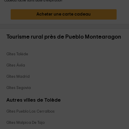
Cadeau facile sans date d'expiration
Acheter une carte cadeau
Tourisme rural près de Pueblo Montearagon
Gîtes Tolède
Gîtes Ávila
Gîtes Madrid
Gîtes Segovia
Autres villes de Tolède
Gîtes Pueblo Los Cerralbos
Gîtes Malpica De Tajo