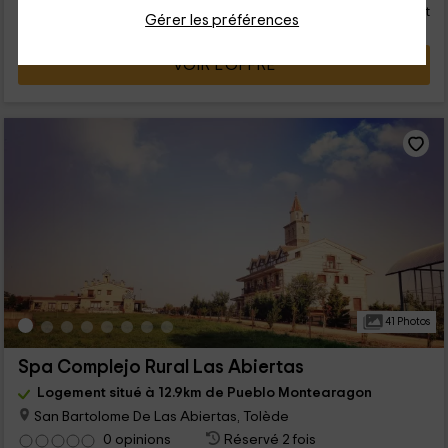
personne et nuit
Annulation 30 jours avant
Gérer les préférences
VOIR L’OFFRE
41 Photos
Spa Complejo Rural Las Abiertas
Logement situé à 12.9km de Pueblo Montearagon
San Bartolome De Las Abiertas, Tolède
0 opinions
Réservé 2 fois