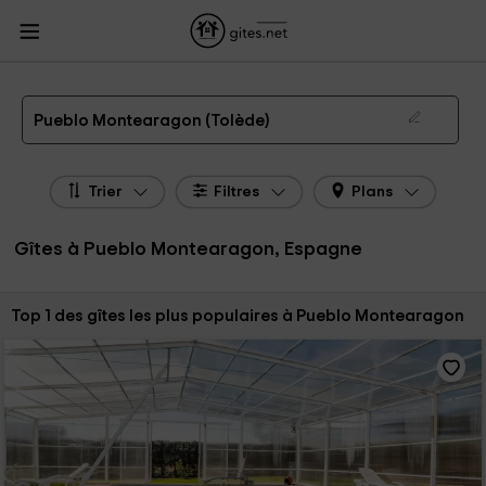
Gites.net
Gites Espagne
Gites Castille-La Manche
Gites Tolède
Gites
Pueblo Montearagon
Gîtes à Pueblo Montearagon de 2026
Pueblo Montearagon (Tolède)
Trier
Filtres
Plans
Gîtes à Pueblo Montearagon, Espagne
Trier par:
Top 1 des gîtes les plus populaires à Pueblo Montearagon