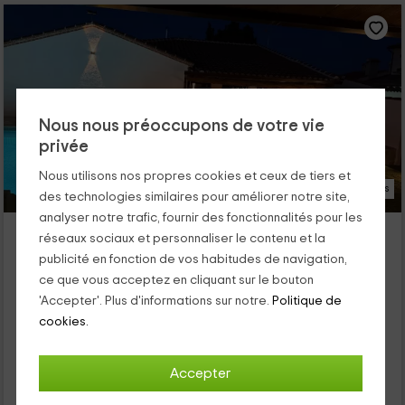
Nous nous préoccupons de votre vie
privée
Nous utilisons nos propres cookies et ceux de tiers et
35 Photos
des technologies similaires pour améliorer notre site,
analyser notre trafic, fournir des fonctionnalités pour les
La Casita del Tejar
réseaux sociaux et personnaliser le contenu et la
Logement situé à 11.2km de Pueblo Montearagon
publicité en fonction de vos habitudes de navigation,
Cardiel De Los Montes, Tolède
ce que vous acceptez en cliquant sur le bouton
1 opinions
Réservé 4 fois
'Accepter'. Plus d'informations sur notre.
Politique de
Louer en entier
3 chambres
cookies.
8 personnes
2 salles de bain
Accepter
38
€
Réservation directe
de