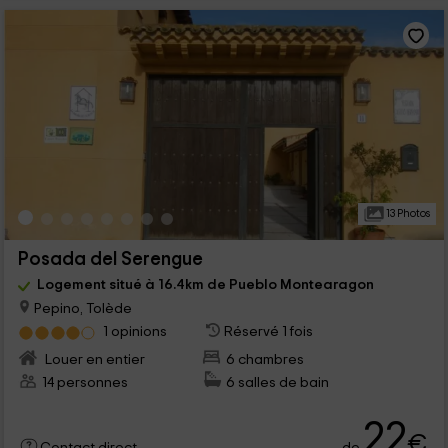
13 Photos
Posada del Serengue
Logement situé à 16.4km de Pueblo Montearagon
Pepino, Tolède
1 opinions
Réservé 1 fois
Louer en entier
6 chambres
14 personnes
6 salles de bain
22
€
de
Contact direct