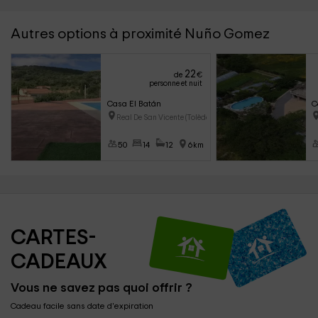
Autres options à proximité Nuño Gomez
22
de
€
personne et nuit
Casa El Batán
C
Real De San Vicente (Tolède)
50
14
12
6km
CARTES-
CADEAUX
Vous ne savez pas quoi offrir ?
Cadeau facile sans date d'expiration