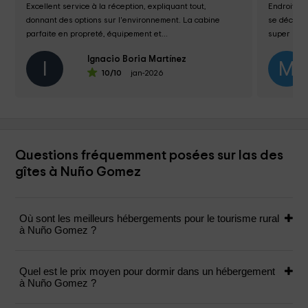
Excellent service à la réception, expliquant tout, 
Endroit tr
donnant des options sur l'environnement. La cabine 
se déconne
parfaite en propreté, équipement et...
super symp
manquiez d
Ignacio Boria Martínez
I
M
10
/10
jan-2026
Questions fréquemment posées sur las des
gîtes à Nuño Gomez
Où sont les meilleurs hébergements pour le tourisme rural
à Nuño Gomez ?
Quel est le prix moyen pour dormir dans un hébergement
à Nuño Gomez ?