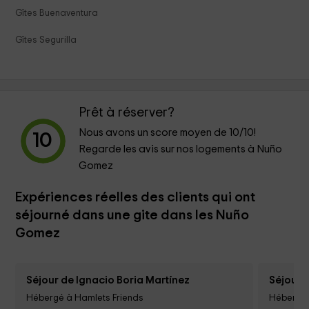
Gîtes Buenaventura
Gîtes Segurilla
Prêt à réserver?
Nous avons un score moyen de
10
/10!
10
Regarde les avis sur nos logements à Nuño
Gomez
Expériences réelles des clients qui ont
séjourné dans une gite dans les Nuño
Gomez
Séjour de Ignacio Boria Martínez
Séjour d
Hébergé à Hamlets Friends
Hébergé 