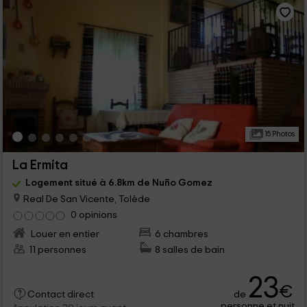
15 Photos
La Ermita
Logement situé à 6.8km de Nuño Gomez
Real De San Vicente, Tolède
0 opinions
Louer en entier
6 chambres
11 personnes
8 salles de bain
23
€
de
Contact direct
personne et nuit