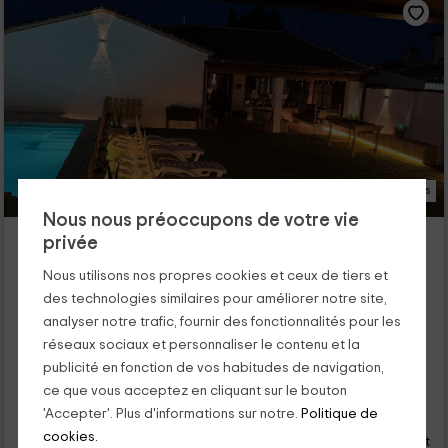
35 Photos
Nous nous préoccupons de votre vie
La Casita del Tejar
privée
Logement situé à 6.4km de Nuño Gomez
Nous utilisons nos propres cookies et ceux de tiers et
Cardiel De Los Montes, Tolède
des technologies similaires pour améliorer notre site,
1 opinions
Réservé 4 fois
analyser notre trafic, fournir des fonctionnalités pour les
Louer en entier
3 chambres
réseaux sociaux et personnaliser le contenu et la
8 personnes
2 salles de bain
publicité en fonction de vos habitudes de navigation,
ce que vous acceptez en cliquant sur le bouton
38
'Accepter'. Plus d'informations sur notre.
Politique de
€
Réservation directe
de
cookies.
personne et nuit
Annulation 30 jours avant