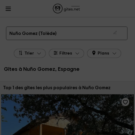
Gites.net
Gites Espagne
Gites Castille-La Manche
Gites Tolède
Gites Nuño
Gomez
Gîtes à Nuño Gomez de 2026
Nuño Gomez (Tolède)
Trier
Filtres
Plans
Gîtes à Nuño Gomez, Espagne
Trier par:
Top 1 des gîtes les plus populaires à Nuño Gomez