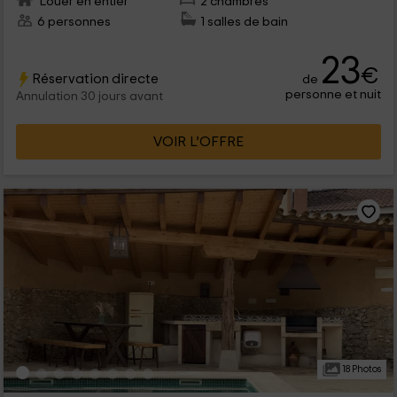
Louer en entier
2 chambres
6 personnes
1 salles de bain
23
€
Réservation directe
de
personne et nuit
Annulation 30 jours avant
VOIR L’OFFRE
18 Photos