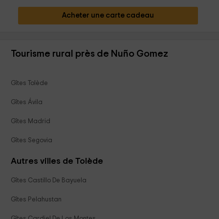
Acheter une carte cadeau
Tourisme rural près de Nuño Gomez
Gîtes Tolède
Gîtes Ávila
Gîtes Madrid
Gîtes Segovia
Autres villes de Tolède
Gîtes Castillo De Bayuela
Gîtes Pelahustan
Gîtes Cardiel De Los Montes