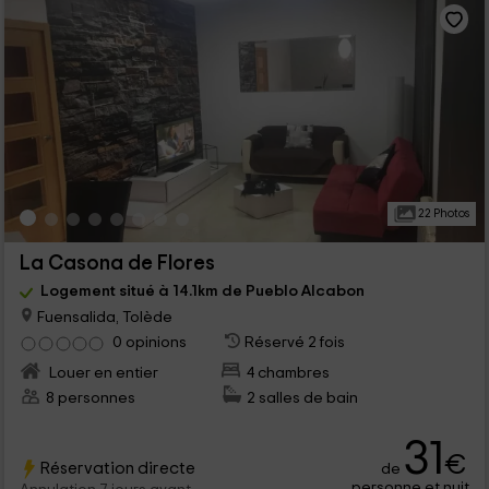
22 Photos
La Casona de Flores
Logement situé à 14.1km de Pueblo Alcabon
Fuensalida, Tolède
0 opinions
Réservé 2 fois
Louer en entier
4 chambres
8 personnes
2 salles de bain
31
€
Réservation directe
de
personne et nuit