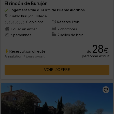
El rincón de Burujón
Logement situé à 13.1km de Pueblo Alcabon
Pueblo Burujon, Tolède
0 opinions
Réservé 1 fois
Louer en entier
2 chambres
4 personnes
2 salles de bain
28
€
Réservation directe
de
personne et nuit
Annulation 7 jours avant
VOIR L’OFFRE