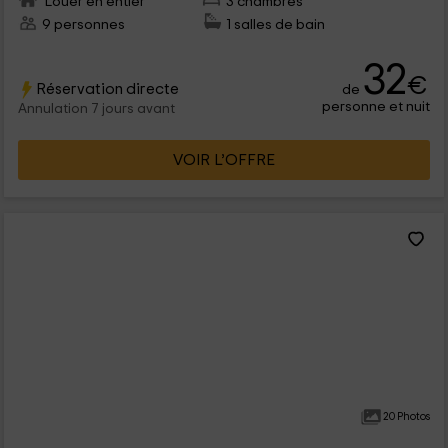
Louer en entier
3 chambres
9 personnes
1 salles de bain
32
€
Réservation directe
de
personne et nuit
Annulation 7 jours avant
VOIR L’OFFRE
20 Photos