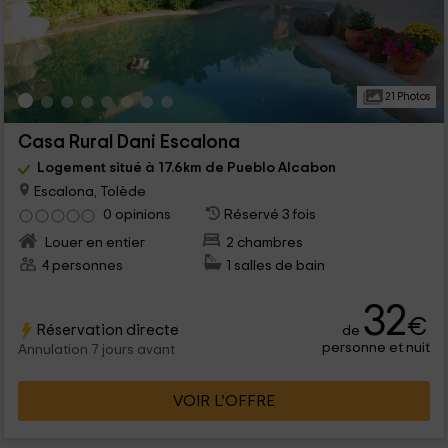
21 Photos
Casa Rural Dani Escalona
Logement situé à 17.6km de Pueblo Alcabon
Escalona, Tolède
0 opinions
Réservé 3 fois
Louer en entier
2 chambres
4 personnes
1 salles de bain
32
€
Réservation directe
de
personne et nuit
Annulation 7 jours avant
VOIR L’OFFRE