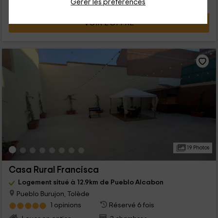
Gérer les préférences
VOIR L’OFFRE
19 Photos
Casa Rural Francisca
Logement situé à 12.9km de Pueblo Alcabon
Pueblo Burujon, Tolède
1 opinions
Réservé 6 fois