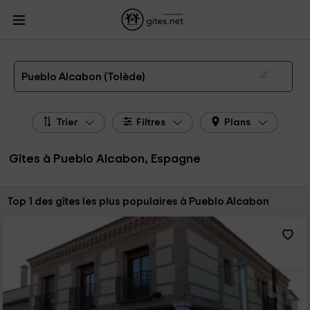
Gites.net
Gites Espagne
Gites Castille-La Manche
Gites Tolède
Gites
Pueblo Alcabon
Gîtes à Pueblo Alcabon de 2026
Pueblo Alcabon (Tolède)
Trier
Filtres
Plans
Gîtes à Pueblo Alcabon, Espagne
Trier par:
Top 1 des gîtes les plus populaires à Pueblo Alcabon