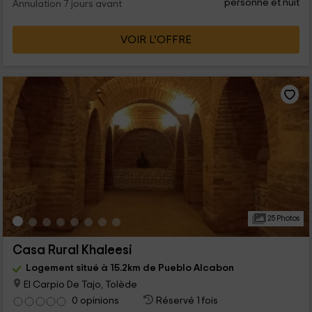
personne et nuit
Annulation 7 jours avant
VOIR L’OFFRE
25 Photos
Casa Rural Khaleesi
Logement situé à 15.2km de Pueblo Alcabon
El Carpio De Tajo, Tolède
0 opinions
Réservé 1 fois