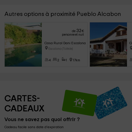
Autres options à proximité Pueblo Alcabon
32
de
€
personne et nuit
Casa Rural Dani Escalona
C
Escalona (Tolède)
4
2
1
17km
CARTES-
CADEAUX
Vous ne savez pas quoi offrir ?
Cadeau facile sans date d'expiration