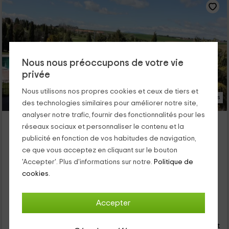
Nous nous préoccupons de votre vie
privée
Nous utilisons nos propres cookies et ceux de tiers et
57 Photos
des technologies similaires pour améliorer notre site,
analyser notre trafic, fournir des fonctionnalités pour les
Las Adelfas de Olveite
réseaux sociaux et personnaliser le contenu et la
Logement situé à 9.5km de Pueblo Alcabon
publicité en fonction de vos habitudes de navigation,
Pueblo Noves, Tolède
ce que vous acceptez en cliquant sur le bouton
0 opinions
'Accepter'. Plus d'informations sur notre.
Politique de
Louer en entier
3 chambres
cookies.
10 personnes
3 salles de bain
Accepter
52
€
de
Contact direct
personne et nuit
Annulation 7 jours avant