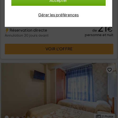
Accepter
Louer en entier
6 chambres
12 personnes
3 salles de bain
Gérer les préférences
21
€
Réservation directe
de
personne et nuit
Annulation 30 jours avant
VOIR L’OFFRE
21 Photos