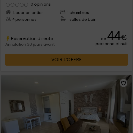
0 opinions
Louer en entier
1 chambres
4 personnes
1 salles de bain
44
€
Réservation directe
de
personne et nuit
Annulation 30 jours avant
VOIR L’OFFRE