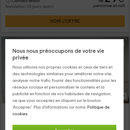
de
Contact direct
personne et nuit
Annulation 30 jours avant
VOIR L’OFFRE
Nous nous préoccupons de votre vie
privée
Nous utilisons nos propres cookies et ceux de tiers et
des technologies similaires pour améliorer notre site,
analyser notre trafic, fournir des fonctionnalités pour les
réseaux sociaux et personnaliser le contenu et la
publicité en fonction de vos habitudes de navigation,
17 Photos
ce que vous acceptez en cliquant sur le bouton
'Accepter'. Plus d'informations sur notre.
Politique de
Alojamientos Ribera del Tajo
cookies.
Logement situé à 11.4km de Las Herencias
Talavera De La Reina, Tolède
1 opinions
Réservé 4 fois