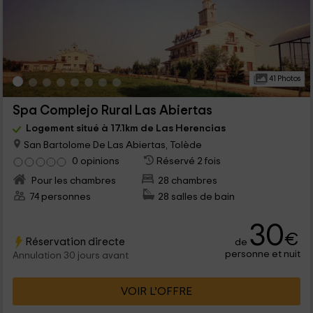
41 Photos
Spa Complejo Rural Las Abiertas
Logement situé à 17.1km de Las Herencias
San Bartolome De Las Abiertas, Tolède
0 opinions
Réservé 2 fois
Pour les chambres
28 chambres
74 personnes
28 salles de bain
30
€
Réservation directe
de
personne et nuit
Annulation 30 jours avant
VOIR L’OFFRE