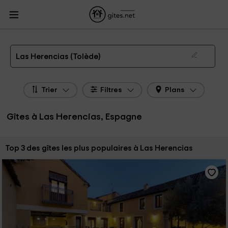
Gites.net
Gites Espagne
Gites Castille-La Manche
Gites Tolède
Gites Las
Herencias
Gîtes à Las Herencias de 2026
Las Herencias (Tolède)
Trier
Filtres
Plans
Gîtes à Las Herencias, Espagne
Trier par:
Top 3 des gîtes les plus populaires à Las Herencias