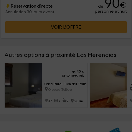
90
€
Réservation directe
de
personne et nuit
Annulation 30 jours avant
VOIR L’OFFRE
Autres options à proximité Las Herencias
42
de
€
personne et nuit
Casa Rural Pilón del Fraile
P
Oropesa (Tolède)
17
7
7
23km