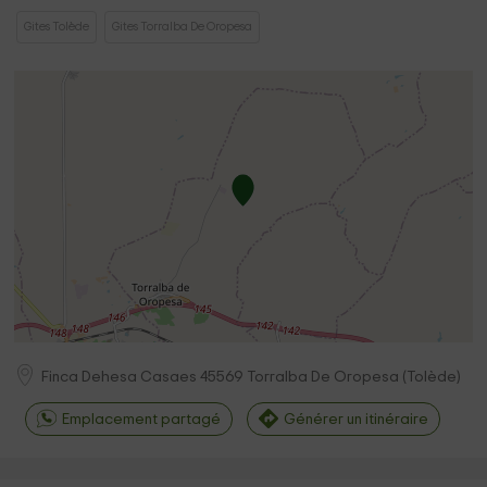
Gites Tolède
Gites Torralba De Oropesa
Finca Dehesa Casaes
45569
Torralba De Oropesa
(
Tolède
)
Emplacement partagé
Générer un itinéraire