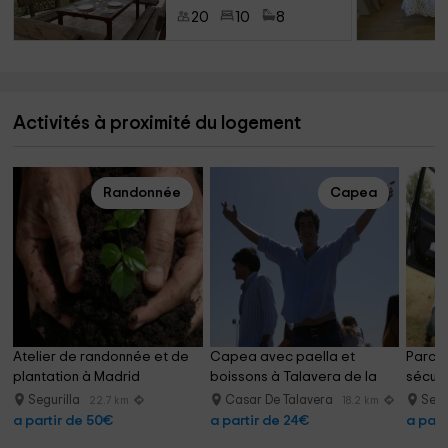
20
10
8
Activités à proximité du logement
Randonnée
Capea
Atelier de randonnée et de 
Capea avec paella et 
Parcou
plantation à Madrid
boissons à Talavera de la 
sécuri
Reina
Segurilla
Casar De Talavera
Segu
22.7 km
18.2 km
a partir de 50€
a partir de 24€
a part