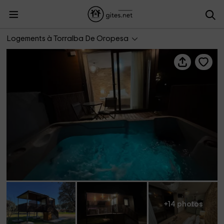
Finca Casaes- La Cabaña del Corazón
Logements à Torralba De Oropesa
+14 photos