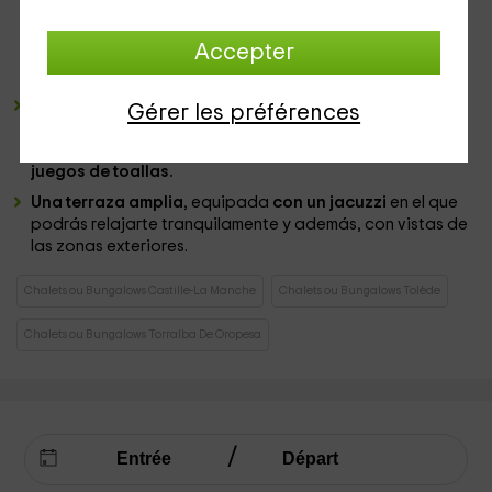
un conjunto de armarios en los que tendrás los diferentes
elementos del
menaje
y también los
electrodomésticos
.
Accepter
Delante de la encimera, podrás colocar la
mesa
para
comer, redonda y con un par de sillas.
Un cuarto de baño
completo, en el que podrás disfrutar
Gérer les préférences
de un conjunto de elementos como es la
ducha
, con
mampara de cristal y para la que os dejaremos varios
juegos de toallas.
Una terraza amplia
, equipada
con un jacuzzi
en el que
podrás relajarte tranquilamente y además, con vistas de
las zonas exteriores.
Chalets ou Bungalows Castille-La Manche
Chalets ou Bungalows Tolède
Chalets ou Bungalows Torralba De Oropesa