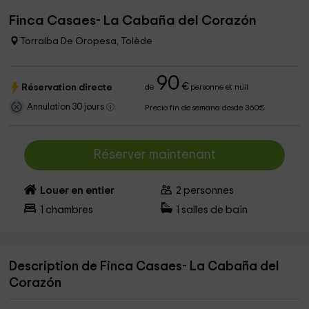
Finca Casaes- La Cabaña del Corazón
Torralba De Oropesa, Tolède
90
€
Réservation directe
de
personne et nuit
Annulation 30 jours
Precio fin de semana desde 360€
Réserver maintenant
Louer en entier
2
personnes
1
chambres
1
salles de bain
Description de Finca Casaes- La Cabaña del
Corazón