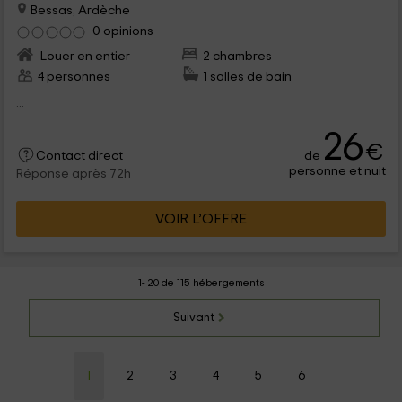
Bessas, Ardèche
0 opinions
Louer en entier
2 chambres
4 personnes
1 salles de bain
...
26
€
de
Contact direct
personne et nuit
Réponse après 72h
VOIR L’OFFRE
1- 20 de 115 hébergements
Suivant
1
2
3
4
5
6