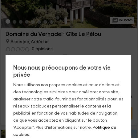
15 Photos
Domaine du Vernadel- Gîte Le Pélou
Asperjoc, Ardèche
0 opinions
Louer en entier
3 chambres
6 personnes
1 salles de bain
Nous nous préoccupons de votre vie
...
privée
15
Nous utilisons nos propres cookies et ceux de tiers et
€
Réservation directe
de
des technologies similaires pour améliorer notre site,
personne et nuit
Annulation 30 jours avant
analyser notre trafic, fournir des fonctionnalités pour les
réseaux sociaux et personnaliser le contenu et la
VOIR L’OFFRE
publicité en fonction de vos habitudes de navigation,
ce que vous acceptez en cliquant sur le bouton
'Accepter'. Plus d'informations sur notre.
Politique de
cookies.