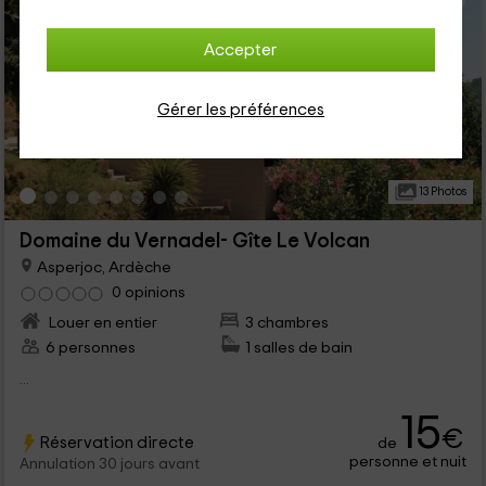
Accepter
Gérer les préférences
13 Photos
Domaine du Vernadel- Gîte Le Volcan
Asperjoc, Ardèche
0 opinions
Louer en entier
3 chambres
6 personnes
1 salles de bain
...
15
€
Réservation directe
de
personne et nuit
Annulation 30 jours avant