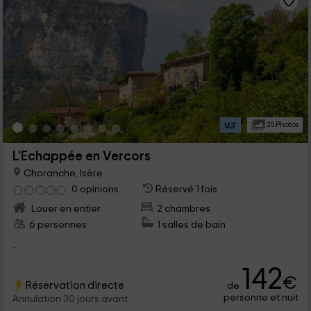
25 Photos
L'Echappée en Vercors
Choranche, Isère
0 opinions
Réservé 1 fois
Louer en entier
2 chambres
6 personnes
1 salles de bain
...
142
€
Réservation directe
de
personne et nuit
Annulation 30 jours avant