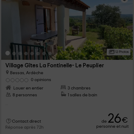
12 Photos
Village Gîtes La Fontinelle- Le Peuplier
Bessas, Ardèche
0 opinions
Louer en entier
3 chambres
8 personnes
1 salles de bain
...
26
€
de
Contact direct
personne et nuit
Réponse après 72h