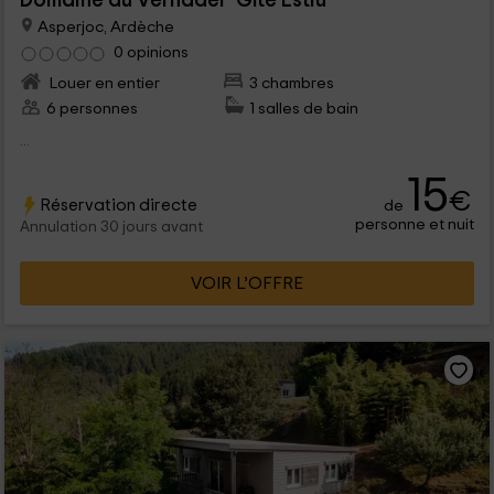
Domaine du Vernadel- Gîte Estiù
Asperjoc, Ardèche
0 opinions
Louer en entier
3 chambres
6 personnes
1 salles de bain
...
15
€
Réservation directe
de
personne et nuit
Annulation 30 jours avant
VOIR L’OFFRE