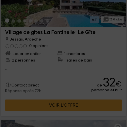
12 Photos
Village de gîtes La Fontinelle- Le Gîte
Bessas, Ardèche
0 opinions
Louer en entier
1 chambres
2 personnes
1 salles de bain
...
32
€
de
Contact direct
personne et nuit
Réponse après 72h
VOIR L’OFFRE