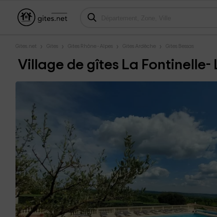
Gites.net
Gites
Gites Rhône - Alpes
Gites Ardèche
Gites Bessas
Village de gîtes La Fontinelle-