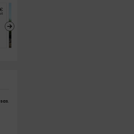
€
20
€
de
uit
personne et nuit
Village de gîtes La 
Fontinelle- Le Grand Pin
Bessas (Ardèche)
5
2
1
ssas
.