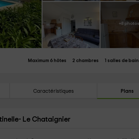
+8 photo
Maximum 6 hôtes
2 chambres
1 salles de bain
Caractéristiques
Plans
tinelle- Le Chataignier