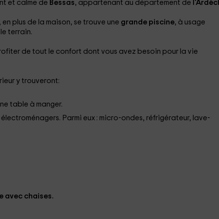
nt et calme de
Bessas
, appartenant au département de
l'Ardèc
, en plus de la maison, se trouve une
grande piscine
, à usage
e terrain.
ofiter de tout le confort dont vous avez besoin pour la vie
rieur y trouveront:
ne table à manger.
électroménagers. Parmi eux : micro-ondes, réfrigérateur, lave-
le
avec chaises.