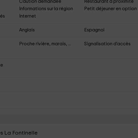
Caution demandée
Restaurant à proximité
Informations sur la région
Petit déjeuner en option
bés
Internet
Anglais
Espagnol
Proche rivière, marais, ...
Signalisation d'accès
de
s La Fontinelle