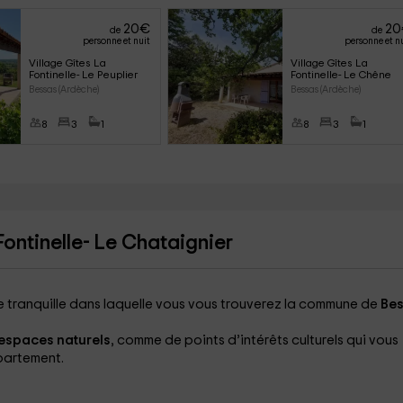
20
€
20
de
de
personne et nuit
personne et n
Village Gîtes La 
Village Gîtes La 
Fontinelle- Le Peuplier
Fontinelle- Le Chêne
Bessas (Ardèche)
Bessas (Ardèche)
8
3
1
8
3
1
Fontinelle- Le Chataignier
e tranquille dans laquelle vous vous trouverez la commune de
Be
espaces naturels
, comme de points d’intérêts culturels qui vous
partement.