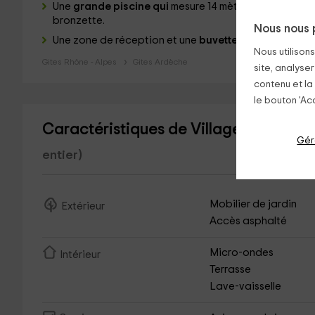
Une
grande piscine qui
mesure 14 mètres de long pour
bronzette.
Nous nous 
Une zone de réception et une
buvette
pour y prendre 
Nous utilison
Gites Rhône - Alpes
Gites Ardèche
site, analyser
contenu et la
le bouton 'Acc
Caractéristiques de Village de gîtes 
Gér
entier)
Mobilier de jardin
Extérieur
Accès asphalté
Micro-ondes
Intérieur
Terrasse
Lave-vaisselle