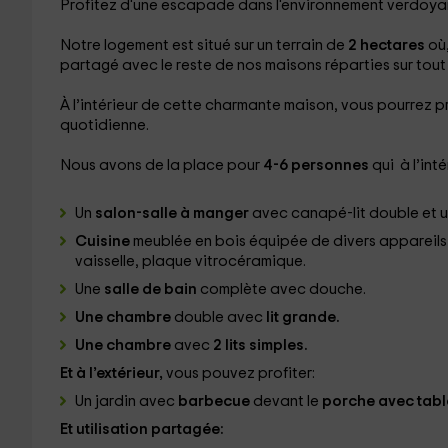
Profitez d'une escapade dans l'environnement verdoya
Notre logement est situé sur un terrain de
2 hectares
où
partagé avec le reste de nos maisons réparties sur tout l
À l’intérieur de cette charmante maison, vous pourrez pr
quotidienne.
Nous avons de la place pour
4-6 personnes
qui à l’inté
Un
salon-salle à manger
avec canapé-lit double et u
Cuisine
meublée en bois équipée de divers appareils 
vaisselle, plaque vitrocéramique.
Une
salle de bain
complète avec douche.
Une chambre
double avec
lit grande.
Une chambre
avec
2 lits simples.
Et à l’extérieur,
vous pouvez profiter:
Un jardin avec
barbecue
devant le
porche avec tab
Et utilisation partagée: