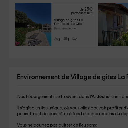
25
€
de
personne et nuit
Village de gîtes La 
Fontinelle- Le Gîte
Bessas (Ardèche)
2
1
1
Environnement de Village de gîtes La 
Nos hébergements se trouvent dans
l’Ardèche
, une zon
Il s'agit d'un lieu unique, où vous allez pouvoir profiter
d'
permettront de connaître à fond chaque recoins du dé
Vous ne pourrez pas quitter ce lieu sans: