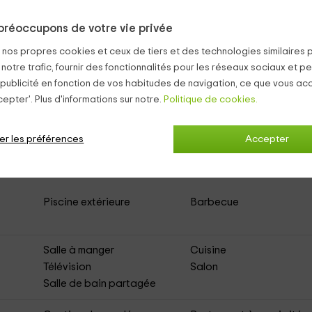
 6,50 de large. Autour d'elle, une zone de transats pour pouvoir f
préoccupons de votre vie privée
l’apéro.
s nos propres cookies et ceux de tiers et des technologies similaires 
 notre trafic, fournir des fonctionnalités pour les réseaux sociaux et pe
 publicité en fonction de vos habitudes de navigation, ce que vous ac
epter'. Plus d'informations sur notre.
Politique de cookies.
La Fontinelle- Le Chataignier
(Gîte à louer en
er les préférences
Accepter
Piscine extérieure
Barbecue
Salle à manger
Cuisine
Télévision
Salon
Salle de bain partagée