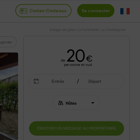
Cartes-Cadeaux
Se connecter
Village de gîtes La Fontinelle- Le Chataignier
garder
20
€
de
personne et nuit