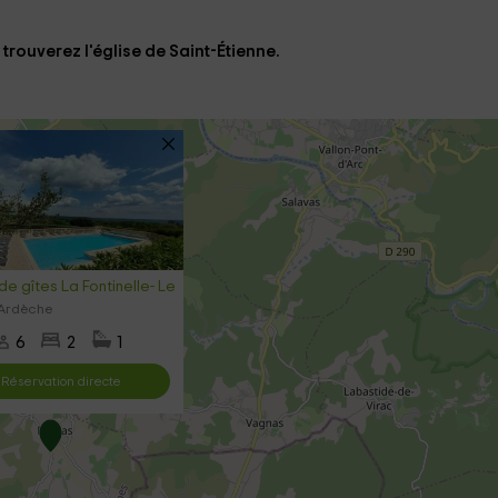
trouverez l'église de
Saint-Étienne.
de gîtes La Fontinelle- Le Chataignier
 Ardèche
6
2
1
Réservation directe