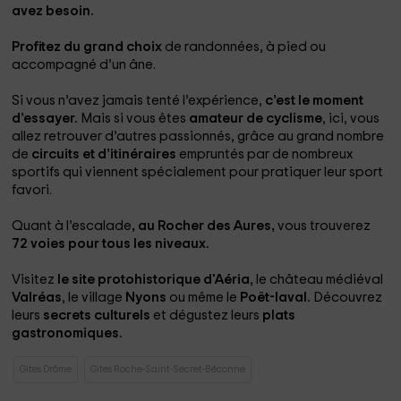
avez besoin.
Profitez du grand choix
de randonnées, à pied ou
accompagné d’un âne.
Si vous n’avez jamais tenté l’expérience,
c’est le moment
d’essayer.
Mais si vous êtes
amateur de cyclisme
, ici, vous
allez retrouver d’autres passionnés, grâce au grand nombre
de
circuits et d’itinéraires
empruntés par de nombreux
sportifs qui viennent spécialement pour pratiquer leur sport
favori.
Quant à l’escalade
, au Rocher des Aures,
vous trouverez
72 voies pour tous les niveaux.
Visitez
le site protohistorique d'Aéria
, le château médiéval
Valréas
, le village
Nyons
ou même le
Poët-laval.
Découvrez
leurs
secrets culturels
et dégustez leurs
plats
gastronomiques.
Gites Drôme
Gites Roche-Saint-Secret-Béconne