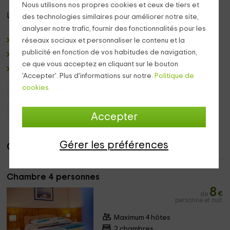
Nous utilisons nos propres cookies et ceux de tiers et
L’hébergement
se compose de :
des technologies similaires pour améliorer notre site,
analyser notre trafic, fournir des fonctionnalités pour les
2 chambres
derrière la maison.
réseaux sociaux et personnaliser le contenu et la
publicité en fonction de vos habitudes de navigation,
2
chambres et 1 dortoir
dans la maison.
ce que vous acceptez en cliquant sur le bouton
1 roulotte à proximité
de la maison.
'Accepter'. Plus d'informations sur notre.
Politique de
cookies.
Gîtes d'étape Rhône - Alpes
Gîtes d'étape Drôme
Gîtes d'étape Roche-Saint-Secret-Béconne
Accepter
Gérer les préférences
Chambres
Chambre 4 personnes
8
de
€
personne et nuit
Maximum 4 hôtes
2 chambres