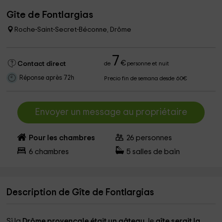
Gîte de Fontlargias
Roche-Saint-Secret-Béconne, Drôme
7
€
Contact direct
de
personne et nuit
Réponse après 72h
Precio fin de semana desde 60€
Envoyer un message au propriétaire
Pour les chambres
26
personnes
6
chambres
5
salles de bain
Description de Gîte de Fontlargias
Si la
Drôme provençale était un gâteau
, le
gîte serait la