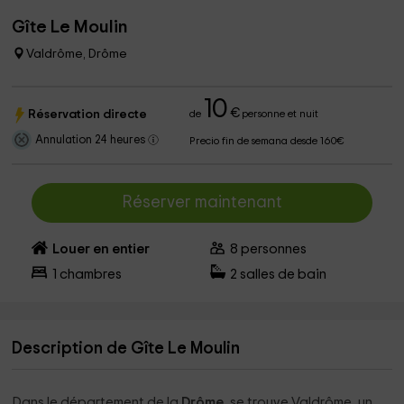
Gîte Le Moulin
Valdrôme, Drôme
10
€
Réservation directe
de
personne et nuit
Annulation 24 heures
Precio fin de semana desde 160€
Réserver maintenant
Louer en entier
8
personnes
1
chambres
2
salles de bain
Description de Gîte Le Moulin
Dans le département de la
Drôme
, se trouve Valdrôme, un