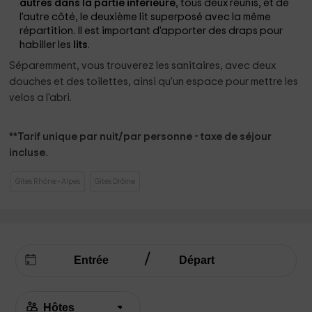
autres dans la partie inférieure
, tous deux réunis, et de
l'autre côté, le deuxième lit superposé avec la même
répartition. Il est important d'apporter des draps pour
habiller les
lits
.
Séparemment, vous trouverez les sanitaires, avec deux
douches et des toilettes, ainsi qu'un espace pour mettre les
velos a l'abri.
**Tarif unique par nuit/par personne - taxe de séjour
incluse.
Gites Rhône - Alpes
Gites Drôme