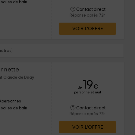
1 salles de bain
Contact direct
Réponse après 72h
VOIR L’OFFRE
mètres)
onnette
nt Claude de Diray
19
€
de
personne et nuit
3 personnes
Contact direct
1 salles de bain
Réponse après 72h
VOIR L’OFFRE