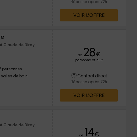
Réponse après 72h
VOIR L’OFFRE
se
nt Claude de Diray
28
€
de
personne et nuit
2 personnes
Contact direct
1 salles de bain
Réponse après 72h
VOIR L’OFFRE
nt Claude de Diray
14
€
de