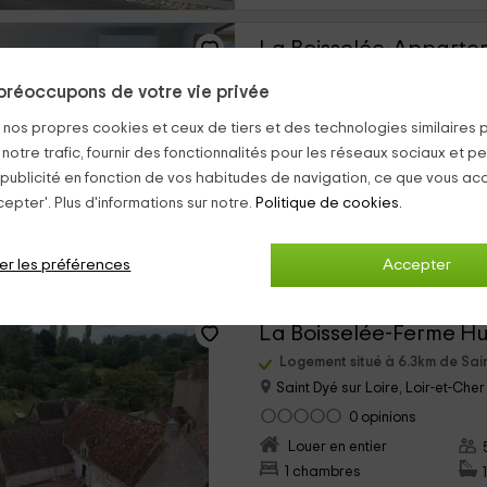
Logement situé à 6.3km de Sai
préoccupons de votre vie privée
Saint Dyé sur Loire, Loir-et-Cher
s nos propres cookies et ceux de tiers et des technologies similaires 
0 opinions
›
 notre trafic, fournir des fonctionnalités pour les réseaux sociaux et pe
Louer en entier
 publicité en fonction de vos habitudes de navigation, ce que vous ac
2 chambres
epter'. Plus d'informations sur notre.
Politique de cookies.
er les préférences
Accepter
15 Photos
Logement situé à 6.3km de Sai
Saint Dyé sur Loire, Loir-et-Cher
0 opinions
›
Louer en entier
1 chambres