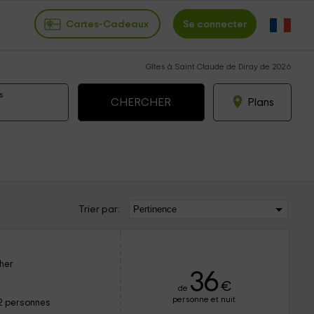
Cartes-Cadeaux
Se connecter
Gîtes à Saint Claude de Diray de 2026
s
Plans
Trier par:
Cher
36
€
de
personne et nuit
2 personnes