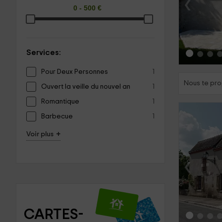
‹
Services:
Pour Deux Personnes
1
Nous te pro
Ouvert la veille du nouvel an
1
Romantique
1
Barbecue
1
+
Voir plus
‹
CARTES-