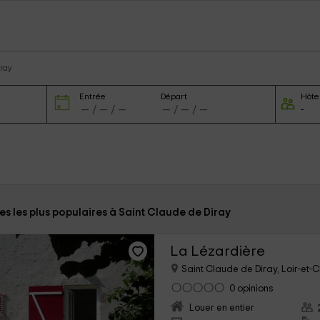
iray
Entrée
Départ
Hôte
tes les plus populaires à Saint Claude de Diray
La Lézardière
Saint Claude de Diray, Loir-et-
0 opinions
Louer en entier