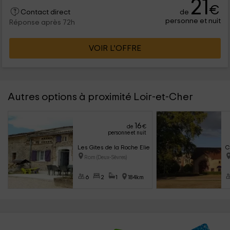
21
€
de
Contact direct
personne et nuit
Réponse après 72h
VOIR L’OFFRE
Autres options à proximité Loir-et-Cher
16
de
€
personne et nuit
Les Gites de la Roche Elie- Chez Léonie
C
Rom (Deux-Sèvres)
6
2
1
184km