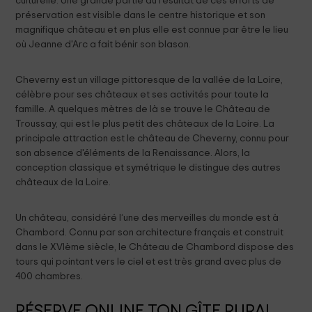
culturelle. Une grande partie du résultat de ces efforts de
préservation est visible dans le centre historique et son
magnifique château et en plus elle est connue par être le lieu
où Jeanne d'Arc a fait bénir son blason.
Cheverny est un village pittoresque de la vallée de la Loire,
célèbre pour ses châteaux et ses activités pour toute la
famille. A quelques mètres de là se trouve le Château de
Troussay, qui est le plus petit des châteaux de la Loire. La
principale attraction est le château de Cheverny, connu pour
son absence d'éléments de la Renaissance. Alors, la
conception classique et symétrique le distingue des autres
châteaux de la Loire.
Un château, considéré l’une des merveilles du monde est à
Chambord. Connu par son architecture français et construit
dans le XVIème siècle, le Château de Chambord dispose des
tours qui pointant vers le ciel et est très grand avec plus de
400 chambres.
RÉSERVE ONLINE TON GÎTE RURAL