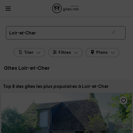
Gites.net
Gites
Gites Centre
Gites Loir-et-Cher
Gîtes Loir-et-Cher de 2026
Loir-et-Cher
Trier
Filtres
Plans
Gîtes Loir-et-Cher
Trier par:
Top 8 des gîtes les plus populaires à Loir-et-Cher