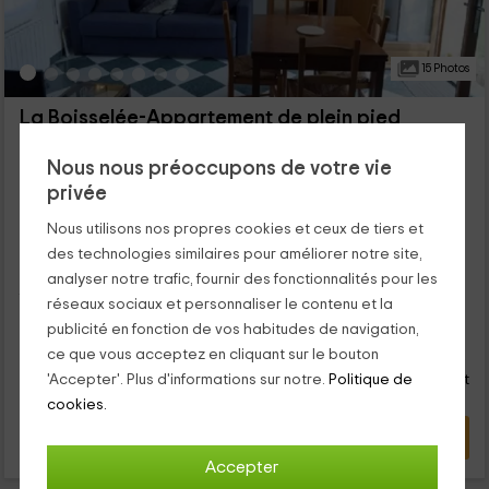
15 Photos
La Boisselée-Appartement de plein pied
Saint Dyé sur Loire, Loir-et-Cher
Nous nous préoccupons de votre vie
0 opinions
privée
Louer en entier
2 chambres
5 personnes
1 salles de bain
Nous utilisons nos propres cookies et ceux de tiers et
des technologies similaires pour améliorer notre site,
Bonjour et bienvenu(e) à ce gîte parfait pour votre repos. Ici,
vous et quatre personnes de plus (soit vos amis, soit votre
analyser notre trafic, fournir des fonctionnalités pour les
famille), c'est-à-dire, cinq personnes au total...
réseaux sociaux et personnaliser le contenu et la
publicité en fonction de vos habitudes de navigation,
19
€
ce que vous acceptez en cliquant sur le bouton
de
Contact direct
personne et nuit
'Accepter'. Plus d'informations sur notre.
Politique de
Réponse après 72h
cookies.
VOIR L’OFFRE
Accepter