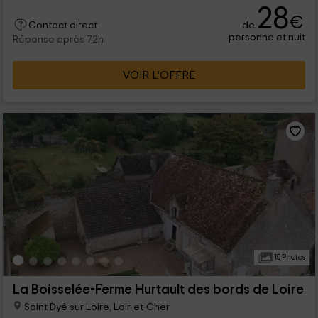
28
€
de
Contact direct
personne et nuit
Réponse après 72h
VOIR L’OFFRE
15 Photos
La Boisselée-Ferme Hurtault des bords de Loire
Saint Dyé sur Loire, Loir-et-Cher