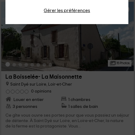
Gérer les préférences
15 Photos
La Boisselée- La Maisonnette
Saint Dyé sur Loire, Loir-et-Cher
0 opinions
Louer en entier
1 chambres
3 personnes
1 salles de bain
Ce gîte vous ouvre ses portes pour que vous passiez un séjour
de détente. À Saint Dyé sur Loire, en Loire-et-Cher, la nature
de la ferme est la protagoniste. Vous...