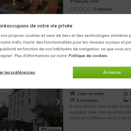
Nançay, Cher
0 opinions
Pour les chambres
›
4 chambres
préoccupons de votre vie privée
On se trouve au département le Ch
s nos propres cookies et ceux de tiers et des technologies similaires 
France. Dans la magnifique Nançay
élégance on a l’opportunité de se 
 notre trafic, fournir des fonctionnalités pour les réseaux sociaux et pe
 publicité en fonction de vos habitudes de navigation, ce que vous ac
23 Photos
epter'. Plus d'informations sur notre.
Politique de cookies.
Le Moulin
er les préférences
Accepter
Berry Bouy, Cher
0 opinions
Louer en entier
›
5 chambres
Si vous désirez vous relaxer et d
quotidien, nous vous recommandon
construit au XIXème siècle. Il est si
13 Photos