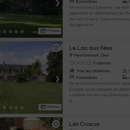
›
5 chambres
On se trouve à Sancerre, une ch
appartient au département du Che
de Loire, France. Zone connue po
de vigne et la...
17 Photos
Le Lac aux Fées
Henrichemont, Cher
0 opinions
Pour les chambres
›
4 chambres
On se trouve à Henrichemont dan
Bourges, la plus peuplée du dépar
constitue une ville très charmante e
la...
15 Photos
Les Crocus