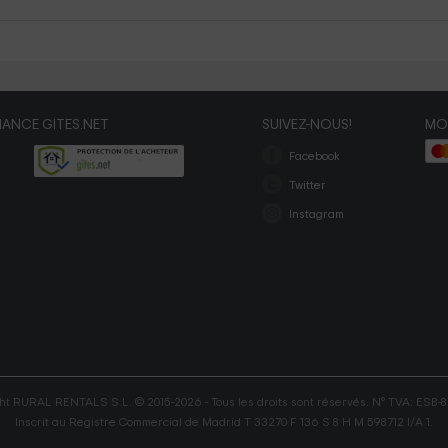
ANCE GITES.NET
SUIVEZ-NOUS!
MO
Facebook
Twitter
Instagram
ht RURAL RENTALS S.L. © 2015-2026 - Tous les droits sont réservés. N° TVA: ESB-
Inscrit au Registre Commercial de Madrid T 33270 F 136 S 8 H M 598712 I/A 1.