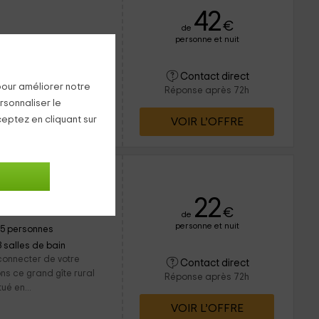
42
€
de
personne et nuit
8 personnes
4 salles de bain
er au centre de la
Contact direct
pour améliorer notre
 qui marie art et
Réponse après 72h
loger dans des...
rsonnaliser le
ceptez en cliquant sur
VOIR L’OFFRE
22
€
de
personne et nuit
15 personnes
3 salles de bain
éconnecter de votre
Contact direct
s ce grand gîte rural
Réponse après 72h
tué en...
VOIR L’OFFRE