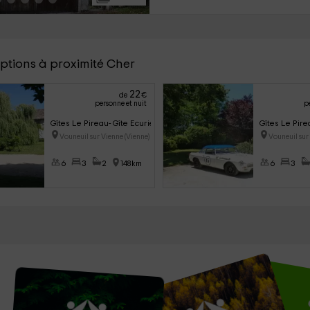
ptions à proximité Cher
22
de
€
personne et nuit
p
Gîtes Le Pireau- Gîte Ecurie
Gîtes Le Pire
Vouneuil sur Vienne (Vienne)
Vouneuil sur
6
3
2
148km
6
3