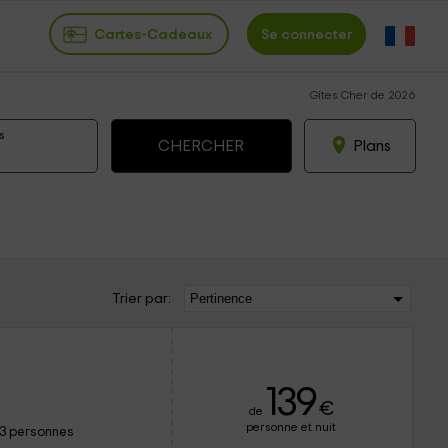
Cartes-Cadeaux
Se connecter
Gîtes Cher de 2026
s
Plans
Trier par:
139
€
de
personne et nuit
13 personnes