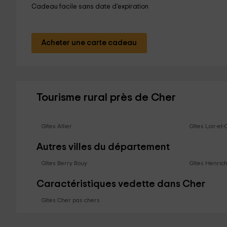
Cadeau facile sans date d'expiration
Acheter une carte cadeau
Tourisme rural près de Cher
Gîtes Allier
Gîtes Loir-et
Autres villes du département
Gîtes Berry Bouy
Gîtes Henric
Caractéristiques vedette dans Cher
Gîtes Cher pas chers