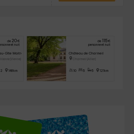
20
115
de
€
de
€
ersonne et nuit
personne et nuit
au- Gîte Maitre
Château de Charmeil
 Vienne (Vienne)
Charmeil (Allier)
2
148km
10
5
5
121km