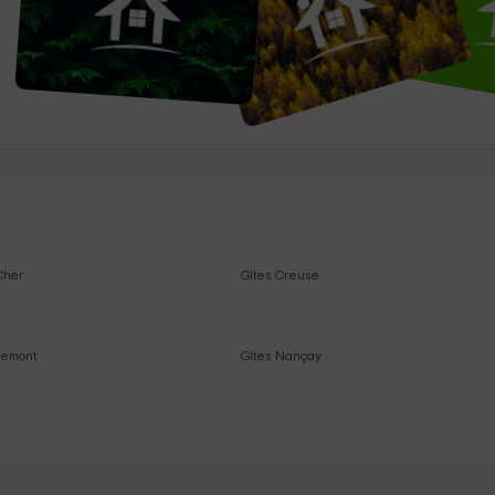
-Cher
Gîtes Creuse
hemont
Gîtes Nançay