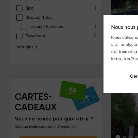
Spa
1
Jacuzzi (tous)
‹
Jacuzzi Extérieur
1
Nous nous 
Pas chers
2
Nous utilison
site, analyser
+
Voir plus
contenu et la
le bouton 'Acc
Gér
CARTES-
‹
CADEAUX
Vous ne savez pas quoi offrir ?
Cadeau facile sans date d'expiration