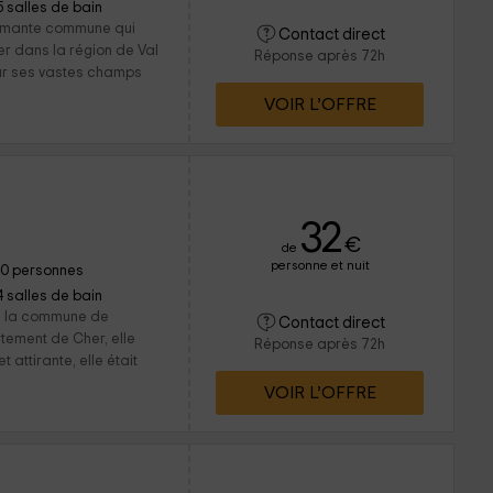
5 salles de bain
armante commune qui
Contact direct
r dans la région de Val
Réponse après 72h
ur ses vastes champs
VOIR L’OFFRE
32
€
de
personne et nuit
10 personnes
4 salles de bain
s la commune de
Contact direct
tement de Cher, elle
Réponse après 72h
t attirante, elle était
VOIR L’OFFRE