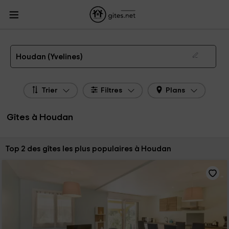
Gites.net
Gites
Gites Île de France
Gites Yvelines
Gites Houdan
Gîtes à Houdan de 2026
Houdan (Yvelines)
Trier
Filtres
Plans
Gîtes à Houdan
Trier par:
Top 2 des gîtes les plus populaires à Houdan