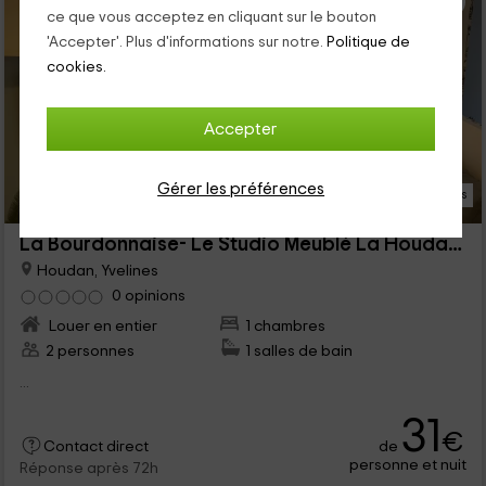
ce que vous acceptez en cliquant sur le bouton
'Accepter'. Plus d'informations sur notre.
Politique de
cookies.
Accepter
Gérer les préférences
12 Photos
La Bourdonnaise- Le Studio Meublé La Houdannaise
Houdan, Yvelines
0 opinions
Louer en entier
1 chambres
2 personnes
1 salles de bain
...
31
€
de
Contact direct
personne et nuit
Réponse après 72h