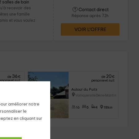
2 salles de bain
u'à recevoir des
Contact direct
êtes une famille
Réponse après 72h
mis et vous voulez
VOIR L’OFFRE
36
20
de
€
de
€
ersonne et nuit
personne et nuit
Marjorie- À 2 pas
Autour du Puits
e-Maritime)
Valliquerville (Seine-Maritime
pour améliorer notre
1
120km
16
5
4
118km
rsonnaliser le
ceptez en cliquant sur