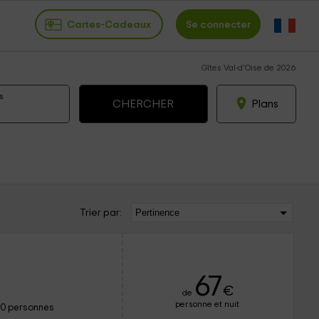
Cartes-Cadeaux
Se connecter
Gîtes Val-d'Oise de 2026
s
Plans
Trier par:
67
€
de
personne et nuit
10 personnes