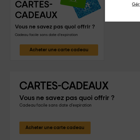
CARTES-
Gér
CADEAUX
Vous ne savez pas quoi offrir ?
Cadeau facile sans date d'expiration
Acheter une carte cadeau
CARTES-CADEAUX
Vous ne savez pas quoi offrir ?
Cadeau facile sans date d'expiration
Acheter une carte cadeau