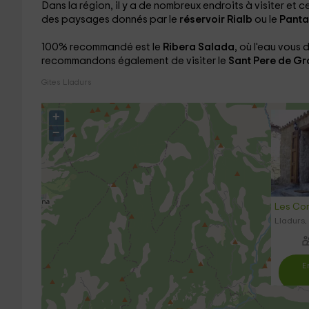
Dans la région, il y a de nombreux endroits à visiter et
des paysages donnés par le
réservoir Rialb
ou le
Panta
100% recommandé est le
Ribera Salada
, où l'eau vous
recommandons également de visiter le
Sant Pere de G
Gites Lladurs
+
−
Les Cor
Lladurs,
E