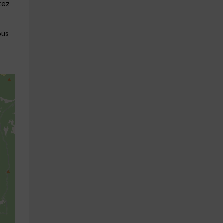
tez
ous