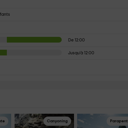
s
nfants
De 12:00
Jusqu'à 12:00
nte
Canyoning
Parapen