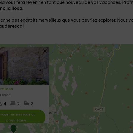
 cela vous fera revenir en tant que nouveau de vos vacances. Profi
no la llosa
.
 donne des endroits merveilleux que vous devriez explorer. Nous v
rauderescal
.
ralines
 Lleida
4
2
2
nvoyer un message au
propriétaire