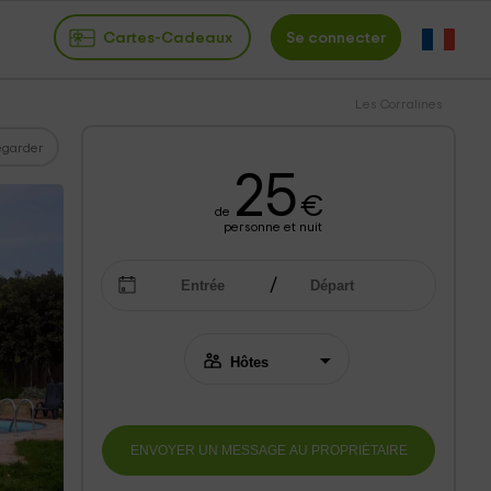
Cartes-Cadeaux
Se connecter
Les Corralines
garder
25
€
de
personne et nuit