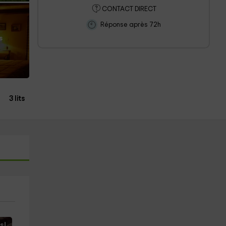
CONTACT DIRECT
Réponse après 72h
s
3 lits
s!