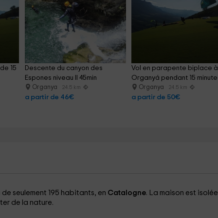
de 15 
Descente du canyon des 
Vol en parapente biplace à
Espones niveau II 45min
Organyá pendant 15 minute
Organya
Organya
24.5 km
24.5 km
a partir de 46€
a partir de 50€
da de seulement 195 habitants, en
Catalogne
. La maison est isolé
ter de la nature.