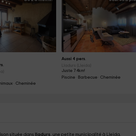
Aussi 4 pers.
s.
Lladurs (Lleida)
Juste 7.4km!
da)
Piscine · Barbecue · Cheminée
nimaux · Cheminée
ison située dans
lladurs
, une petite municipalité à Lleida.