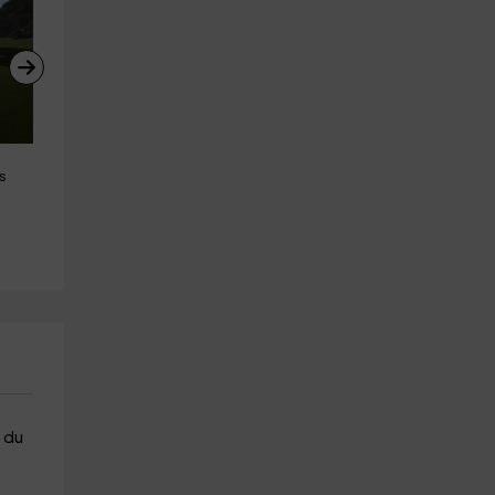
 
Excursion en raquettes Port del 
Descente du ravin d'Estarón 
s
Comte 3 heures
niveau II La Gineta
La Coma
Organya
18.2 km
24.5 km
a partir de 35€
a partir de 35€
e du