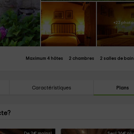
+23 photo
Maximum 4 hôtes
2 chambres
2 salles de bain
Caractéristiques
Plans
cte?
De 2€ moins!
Seul 36€ plu