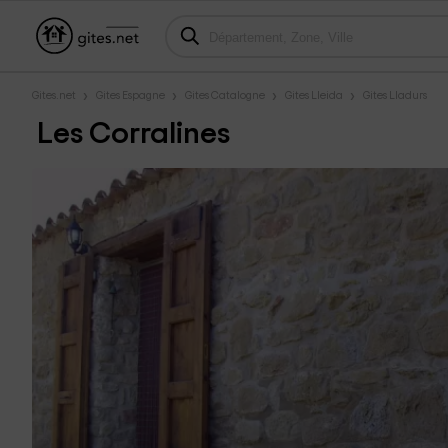
Gites.net
Gites Espagne
Gites Catalogne
Gites Lleida
Gites Lladurs
Les Corralines