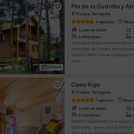
Pla de la Guàrdia y Ab
Prades, Tarragone
4 opinions
Réser
Louer en entier
›
6 chambres
Esta casa se encuentra en mitad 
montañas de Prades, en la provin
Situada dentro de un complejo rur
para...
33 Photos
Casa Roja
Prades, Tarragone
1 opinions
Réserv
Louer en entier
›
3 chambres
Nuestro alojamiento se encuentra
de Prades, que es una población 
disfrutar de la esencia de la pro