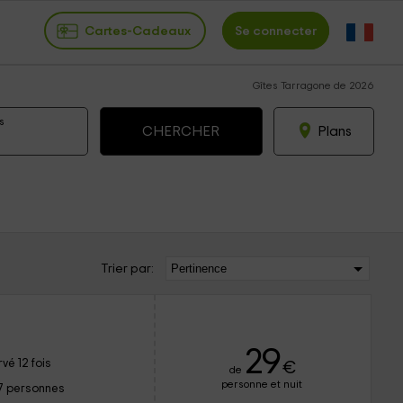
Cartes-Cadeaux
Se connecter
Gîtes Tarragone de 2026
s
Plans
Trier par:
29
vé 12 fois
€
de
personne et nuit
7 personnes