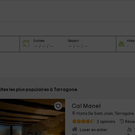
Entrée
Départ
Hôte
îtes les plus populaires à Tarragone
Cal Manel
Horta De Sant Joan, Tarragone
2 opinions
Réser
Louer en entier