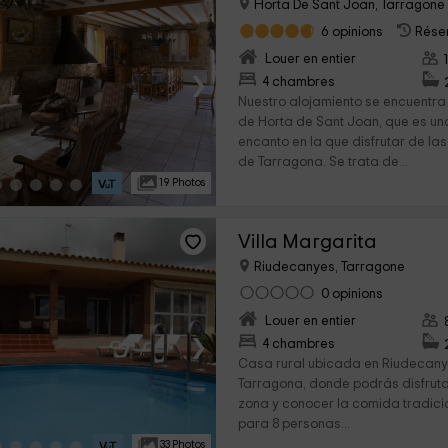
Horta De Sant Joan, Tarragone
6 opinions
Réser
Louer en entier
›
4 chambres
Nuestro alojamiento se encuentra
de Horta de Sant Joan, que es un
encanto en la que disfrutar de las
de Tarragona. Se trata de...
19 Photos
Villa Margarita
Riudecanyes, Tarragone
0 opinions
Louer en entier
›
4 chambres
Casa rural ubicada en Riudecany
Tarragona, donde podrás disfruta
zona y conocer la comida tradici
para 8 personas...
33 Photos