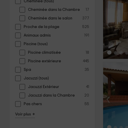
Cheminée (tous)
Cheminée dans la Chambre
17
Cheminée dans le salon
377
‹
Proche de la plage
525
Animaux admis
191
Piscine (tous)
Piscine climatisée
18
Piscine extérieure
445
Spa
35
Jacuzzi (tous)
Jacuzzi Extérieur
41
‹
Jacuzzi dans la Chambre
20
Pas chers
55
+
Voir plus