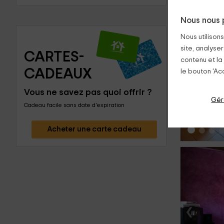
Nous nous 
Nous utilison
site, analyser
CARTES-
contenu et la
CADEAUX
le bouton 'Acc
‹
Vous ne savez pas quoi offrir ?
Gér
Cadeau facile sans date d'expiration
Acheter une carte cadeau
‹