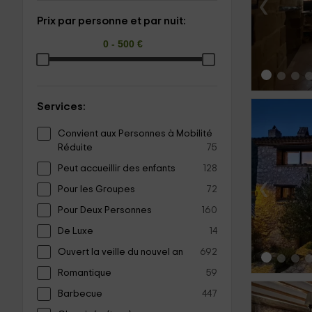
‹
Prix par personne et par nuit:
Services:
Convient aux Personnes à Mobilité
Réduite
75
Peut accueillir des enfants
128
‹
Pour les Groupes
72
Pour Deux Personnes
160
De Luxe
14
Ouvert la veille du nouvel an
692
Romantique
59
Barbecue
447