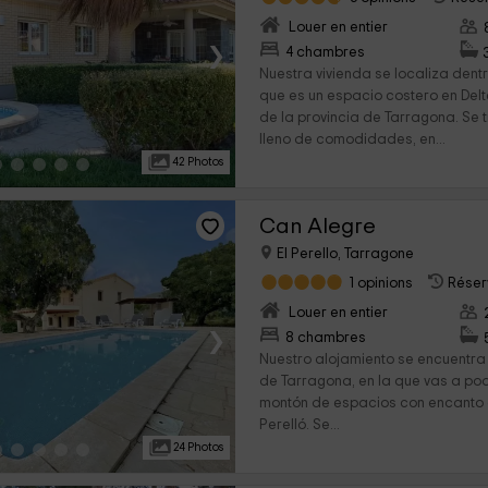
Louer en entier
›
4 chambres
Nuestra vivienda se localiza dent
que es un espacio costero en Del
de la provincia de Tarragona. Se 
lleno de comodidades, en...
42 Photos
Can Alegre
El Perello, Tarragone
1 opinions
Réserv
Louer en entier
›
8 chambres
Nuestro alojamiento se encuentra 
de Tarragona, en la que vas a pod
montón de espacios con encanto 
Perelló. Se...
24 Photos