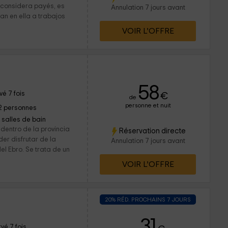
 considera payés, es
Annulation 7 jours avant
an en ella a trabajos
VOIR L’OFFRE
58
é 7 fois
€
de
personne et nuit
2 personnes
1 salles de bain
dentro de la provincia
Réservation directe
er disfrutar de la
Annulation 7 jours avant
el Ebro. Se trata de un
VOIR L’OFFRE
20% RÉD. PROCHAINS 7 JOURS
31
vé 7 fois