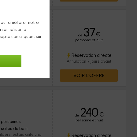
pour améliorer notre
37
rsonnaliser le
vé 4 fois
€
de
ceptez en cliquant sur
personne et nuit
3 personnes
1 salles de bain
stán situados a la
Réservation directe
r de la comarca Conca
Annulation 7 jours avant
 indicado para 3...
VOIR L’OFFRE
240
€
de
personne et nuit
1 personnes
1 salles de bain
lders, estáis ante una
Réservation directe