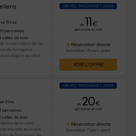
ellera
20% RÉD. PROCHAINS 7 JOURS
11
vé 15 fois
€
de
personne et nuit
20 personnes
4 salles de bain
de la naturaleza de las
Réservation directe
cia de Tarragona.
Annulation 14 jours avant
al ecológico, es ideal
VOIR L’OFFRE
20% RÉD. PROCHAINS 7 JOURS
20
é 3 fois
€
de
personne et nuit
8 personnes
3 salles de bain
 dentro de la zona
Réservation directe
con encanto en la que
Annulation 7 jours avant
vincia de Tarragona. Se