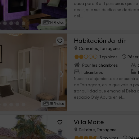
casa para 8 a 11 personas que se
decir, que sus dueños se dedicab
del...
34 Photos
Habitación Jardín
Camarles, Tarragone
1 opinions
Réserv
Pour les chambres
›
1 chambres
Nuestro alojamiento se encuentra 
de Tarragona, en la que vais a pod
tranquilidad que emana el Delta d
espacio Only Adults en el...
25 Photos
Villa Maite
Deltebre, Tarragone
5 opinions
Réser