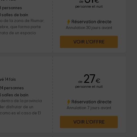
€
de
personne et nuit
8 personnes
3 salles de bain
ro de la zona de Riumar,
Réservation directe
tebre, que forma parte
Annulation 30 jours avant
trata de un espacio
VOIR L’OFFRE
27
é 14 fois
€
de
personne et nuit
24 personnes
5 salles de bain
dentro de la provincia
Réservation directe
er disfrutar de un
Annulation 7 jours avant
como es el caso de El
VOIR L’OFFRE