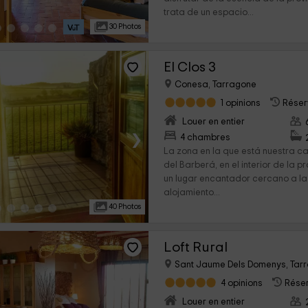
trata de un espacio...
30 Photos
El Clos 3
Conesa, Tarragone
1 opinions
Réserv
Louer en entier
›
4 chambres
La zona en la que está nuestra c
del Barberá, en el interior de la 
un lugar encantador cercano a la V
alojamiento...
40 Photos
Loft Rural
Sant Jaume Dels Domenys, Tar
4 opinions
Réser
Louer en entier