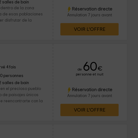
2 salles de bain
 dentro de la zona
Réservation directe
na de esas poblaciones
Annulation 7 jours avant
r disfrutar de la
VOIR L’OFFRE
60
vé 4 fois
€
de
personne et nuit
10 personnes
2 salles de bain
en el precioso pueblo
Réservation directe
o de paisajes únicos
Annulation 7 jours avant
e reencontrarte con la
VOIR L’OFFRE