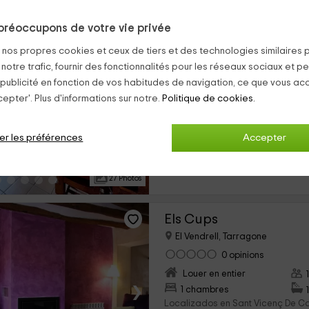
préoccupons de votre vie privée
El Clos 2
s nos propres cookies et ceux de tiers et des technologies similaires 
Conesa, Tarragone
 notre trafic, fournir des fonctionnalités pour les réseaux sociaux et pe
3 opinions
Réser
 publicité en fonction de vos habitudes de navigation, ce que vous ac
Louer en entier
epter'. Plus d'informations sur notre.
Politique de cookies.
›
2 chambres
Nuestros 5 alojamientos rurales e
er les préférences
Accepter
entrada de Conesa, en el interio
de Barberá. Este alojamiento es el
27 Photos
Els Cups
El Vendrell, Tarragone
0 opinions
Louer en entier
›
1 chambres
Localizados en Sant Vicenç De Ca