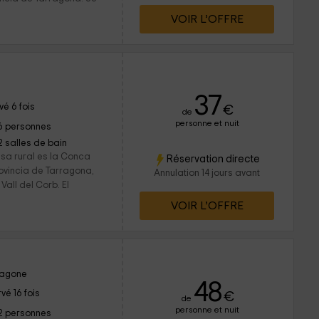
VOIR L’OFFRE
37
é 6 fois
€
de
personne et nuit
6 personnes
2 salles de bain
asa rural es la Conca
Réservation directe
provincia de Tarragona,
Annulation 14 jours avant
all del Corb. El
VOIR L’OFFRE
ragone
48
vé 16 fois
€
de
personne et nuit
2 personnes