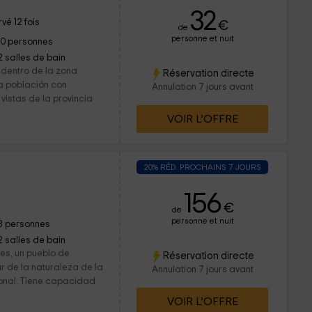
32
vé 12 fois
€
de
personne et nuit
10 personnes
2 salles de bain
 dentro de la zona
Réservation directe
a población con
Annulation 7 jours avant
 vistas de la provincia
VOIR L’OFFRE
20% RÉD. PROCHAINS 7 JOURS
156
€
de
personne et nuit
8 personnes
2 salles de bain
es, un pueblo de
Réservation directe
r de la naturaleza de la
Annulation 7 jours avant
onal. Tiene capacidad
VOIR L’OFFRE