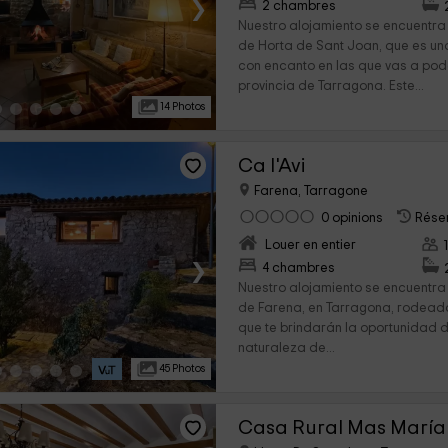
›
2 chambres
Nuestro alojamiento se encuentra
de Horta de Sant Joan, que es u
con encanto en las que vas a pode
provincia de Tarragona. Este...
14 Photos
Ca l'Avi
Farena, Tarragone
0 opinions
Réser
Louer en entier
›
4 chambres
Nuestro alojamiento se encuentra 
de Farena, en Tarragona, rodead
que te brindarán la oportunidad d
naturaleza de...
45 Photos
Casa Rural Mas María