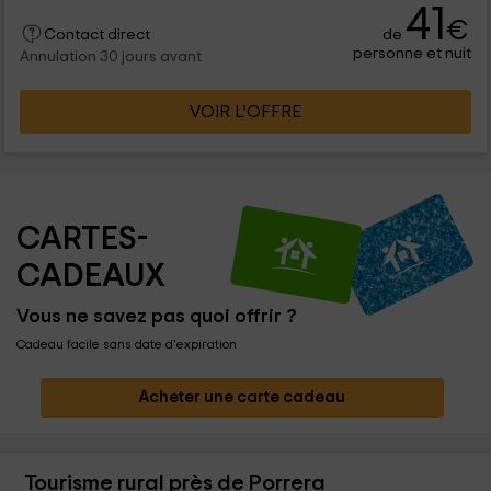
41
€
de
Contact direct
personne et nuit
Annulation 30 jours avant
VOIR L’OFFRE
CARTES-
CADEAUX
Vous ne savez pas quoi offrir ?
Cadeau facile sans date d'expiration
Acheter une carte cadeau
Tourisme rural près de Porrera