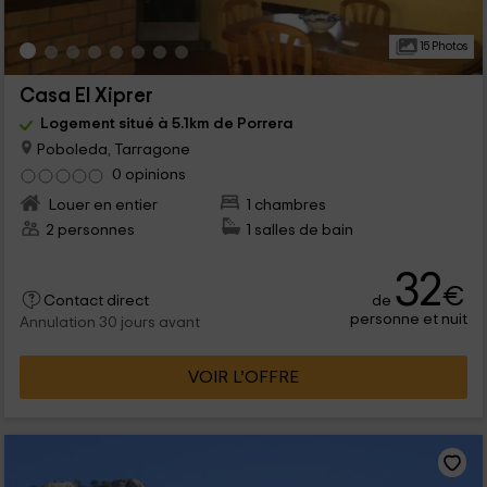
15 Photos
Casa El Xiprer
Logement situé à 5.1km de Porrera
Poboleda, Tarragone
0 opinions
Louer en entier
1 chambres
2 personnes
1 salles de bain
32
€
de
Contact direct
personne et nuit
Annulation 30 jours avant
VOIR L’OFFRE