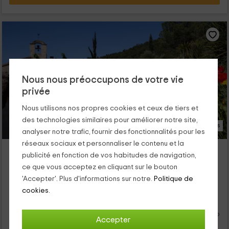
Nous nous préoccupons de votre vie
privée
Nous utilisons nos propres cookies et ceux de tiers et
des technologies similaires pour améliorer notre site,
23 Photos
analyser notre trafic, fournir des fonctionnalités pour les
réseaux sociaux et personnaliser le contenu et la
Mas D'en Gregori
publicité en fonction de vos habitudes de navigation,
Porrera, Tarragone
ce que vous acceptez en cliquant sur le bouton
0 opinions
'Accepter'. Plus d'informations sur notre.
Politique de
Pour les chambres
7 chambres
cookies.
18 personnes
3 salles de bain
Esta casa rural se encuentra Porrera, Tarragona y su auténtico
Accepter
estilo rústico te robará el corazón en estas vacaciones. Tiene