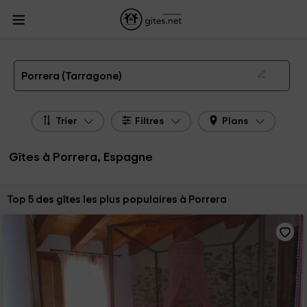
Gites.net
Gites Espagne
Gites Catalogne
Gites Tarragone
Gites Porrera
Gîtes à Porrera de 2026
Porrera (Tarragone)
Trier
Filtres
Plans
Gîtes à Porrera, Espagne
Trier par:
Top 5 des gîtes les plus populaires à Porrera