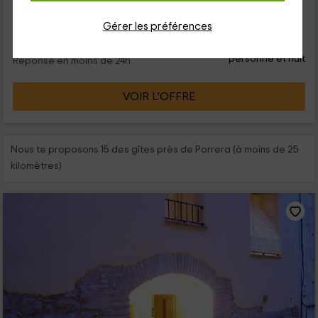
capacidad para 18 personas las cuales...
Gérer les préférences
28
€
de
Contact direct
personne et nuit
Réponse en moins de 24h
VOIR L’OFFRE
Nous te proposons 15 des gîtes près de Porrera (à moins de 25
kilomètres)