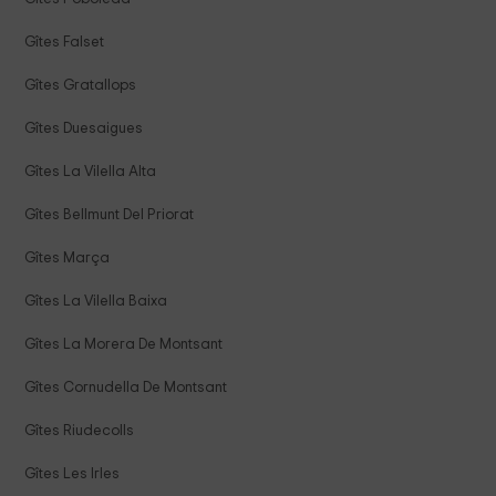
Gîtes Falset
Gîtes Gratallops
Gîtes Duesaigues
Gîtes La Vilella Alta
Gîtes Bellmunt Del Priorat
Gîtes Marça
Gîtes La Vilella Baixa
Gîtes La Morera De Montsant
Gîtes Cornudella De Montsant
Gîtes Riudecolls
Gîtes Les Irles