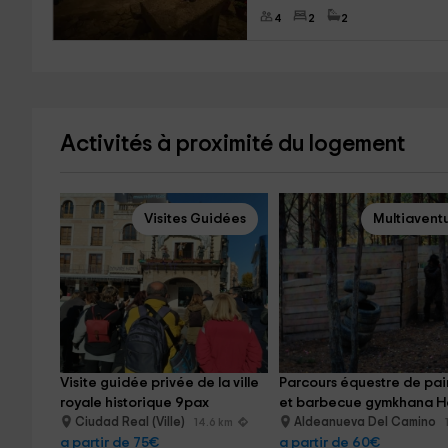
4
2
2
Activités à proximité du logement
Visites Guidées
Multiavent
Visite guidée privée de la ville 
Parcours équestre de pain
royale historique 9pax
et barbecue gymkhana H
Ciudad Real (Ville)
Aldeanueva Del Camino
14.6 km
a partir de 75€
a partir de 60€