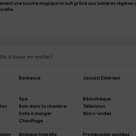
alement une touche magique la nuit grâce aux
lumières légères
urelle.
îte à louer en entier)
Barbecue
Jacuzzi Extérieur
Spa
Bibliothèque
lon
Bain dans la chambre
Télévision
Salle à manger
Micro-ondes
Chauffage
région
Animaux Interdits
Promenades guidées