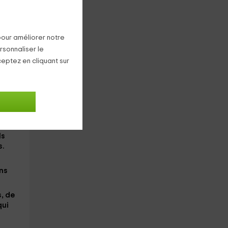
pour améliorer notre
s
rsonnaliser le
ceptez en cliquant sur
la
vant
e
ls
s.
ans
, de
qui