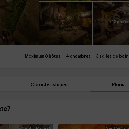
+42 photo
Maximum 8 hôtes
4 chambres
3 salles de bain
Caractéristiques
Plans
cte?
Seul 11€ plus!
Seul 5€ plu