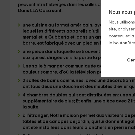
peuvent être hébergés dans les salles de diffusion, perm
Dans LLA Casa sont:
Nous nous 
Nous utilison
une cuisine
au format américain, avec une forme en
site, analyser
lequel les différents
appareils
d'utilisation courante
contenu et la
mental et le Cubbería
et, dans un armoire accroché
barre,
est fabriqué avec un pied en brique et une sur
le bouton 'Acc
une pièce
dans laquelle se trouvent plusieurs canap
eux qui est dirigée vers la partie la plus agréable
Gér
Une salle à manger
communiquée avec les zones pré
couleur sombre, d'où la télévision peut également ê
2 salles de bains communes,
avec une décoration mi
ont tous deux une douche et des meubles d'évier qui 
4 chambres doubles
qui sont distribuées en:
une sui
supplémentaire de plus; Et enfin, une pièce avec
2 l
la suite.
à l'étranger,
Notre maison permet aux visiteurs de 
tables et de canapés de jardin, qui lui donnent ég
ont été installées dans leurs planchers en pierre nat