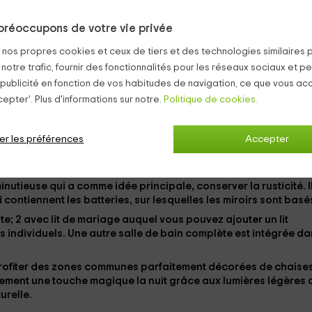
ettant à leur
location complète.
préoccupons de votre vie privée
s nos propres cookies et ceux de tiers et des technologies similaires 
 forme de forme, qui est composée d'un comptoir de granit sou
 notre trafic, fournir des fonctionnalités pour les réseaux sociaux et pe
, dont vous pouvez utiliser; Parmi les armoires se trouvent le
 publicité en fonction de vos habitudes de navigation, ce que vous ac
 au plafond, les
plats complets
. Le reste de la cuisine, formant
face de travail en bois.
epter'. Plus d'informations sur notre.
Politique de cookies.
és et fauteuils complémentaires, avec une table auxiliaire de
, composée d'un
téléviseur plasma Elle
er les préférences
Accepter
cédentes et qui est composée d'une table en bois robuste, d
tre vue.
nutieuse qui a comme idée principale, conserver la rusticité. I
contiennent les batteries, sur lesquelles les miroirs
sont basé
te; 2 avec lit de mariage
auquel vous pouvez ajouter un lit
its individuels
. Une autre salle de bain complète est intégrée d
profiter des zones communes parfaitement décorées de chaises
alement une touche magique la nuit grâce aux
lumières légères
urelle.