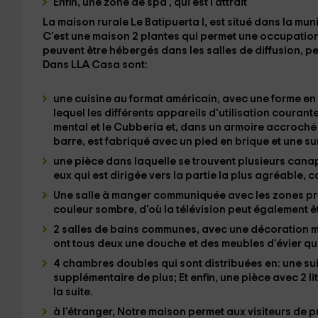
Enfin, une zone de spa
,
qui est l'attrait
La maison rurale
Le Batipuerta I,
est situé dans la mun
C'est une maison
2 plantes
qui permet une occupatio
peuvent être hébergés dans les salles de diffusion, p
Dans LLA Casa sont:
une cuisine
au format américain, avec une forme en
lequel les différents
appareils
d'utilisation courante
mental et le Cubbería
et, dans un armoire accroché
barre,
est fabriqué avec un pied en brique et une sur
une pièce
dans laquelle se trouvent plusieurs canap
eux qui est dirigée vers la partie la plus agréable
Une salle à manger
communiquée avec les zones pré
couleur sombre, d'où la télévision peut également ê
2 salles de bains communes,
avec une décoration mi
ont tous deux une douche et des meubles d'évier qui 
4 chambres doubles
qui sont distribuées en:
une sui
supplémentaire de plus; Et enfin, une pièce avec
2 l
la suite.
à l'étranger,
Notre maison permet aux visiteurs de 