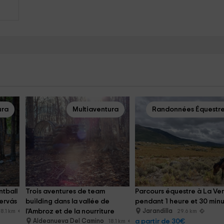
ura
Multiaventura
Randonnées Équestr
tball 
Trois aventures de team 
Parcours équestre à La Ver
ervás
building dans la vallée de 
pendant 1 heure et 30 min
l'Ambroz et de la nourriture
Jarandilla
18.1 km
29.6 km
Aldeanueva Del Camino
a partir de 30€
18.1 km