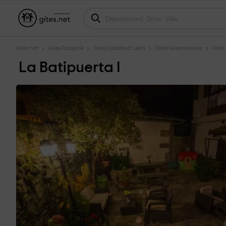
Gites.net
Gites Espagne
Gites Castille et León
Gites Salamanque
Gites
La Batipuerta I