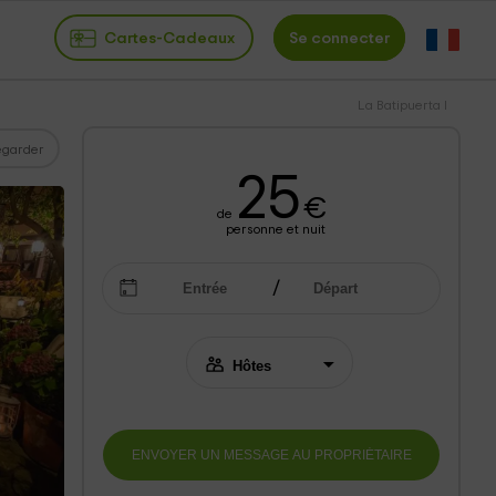
Cartes-Cadeaux
Se connecter
La Batipuerta I
garder
25
€
de
personne et nuit