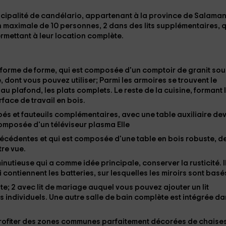
icipalité de
candélario,
appartenant à la province de Salama
n maximale
de 10 personnes,
2 dans des lits supplémentaires, q
ermettant à leur
location complète.
 forme de forme, qui est composée d'un comptoir de granit sou
, dont vous pouvez utiliser; Parmi les armoires se trouvent le
 au plafond, les
plats complets
. Le reste de la cuisine, formant
face de travail en bois.
és et fauteuils complémentaires, avec une table auxiliaire de
, composée d'un
téléviseur plasma Elle
cédentes et qui est composée d'une table en bois robuste, d
tre vue.
nutieuse qui a comme idée principale, conserver la rusticité. I
contiennent les batteries, sur lesquelles les miroirs
sont basé
te; 2 avec lit de mariage
auquel vous pouvez ajouter un lit
its individuels
. Une autre salle de bain complète est intégrée d
profiter des zones communes parfaitement décorées de chaises