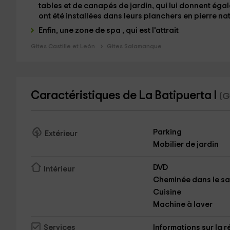
tables et de canapés de jardin, qui lui donnent ég
ont été installées dans leurs planchers en pierre nat
Enfin, une zone de spa
,
qui est l'attrait
Gites Castille et León
Gites Salamanque
Caractéristiques de La Batipuerta I
(G
Parking
Extérieur
Mobilier de jardin
DVD
Intérieur
Cheminée dans le sa
Cuisine
Machine à laver
Informations sur la 
Services