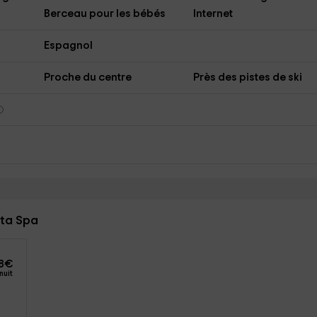
Berceau pour les bébés
Internet
Espagnol
Proche du centre
Près des pistes de ski
rta Spa
8
€
nuit