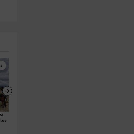
es
Canyoning
Canoë-kayak
a 
Initiation canyoning à La Vera
Descente en canoë sur la 
utes
Losar De La Vera
rivière Tiétar 2 heures
29.5 km
a partir de 40€
Losar De La Vera
29.5 km
a partir de 25€