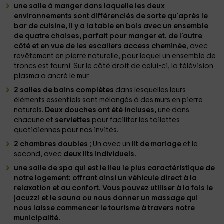
une salle à manger
dans laquelle les deux
environnements sont différenciés de sorte qu'après le
bar de cuisine, il y a la table
en bois
avec un ensemble
de quatre chaises, parfait pour manger et, de l'autre
côté et en vue de les
escaliers
access cheminée
, avec
revêtement en pierre naturelle, pour lequel un ensemble de
troncs est fourni. Sur le côté droit de celui-ci, la télévision
plasma a ancré le mur.
2 salles de bains complètes
dans lesquelles leurs
éléments essentiels sont mélangés à des murs en pierre
naturels.
Deux douches ont été incluses,
une dans
chacune et
serviettes
pour faciliter les toilettes
quotidiennes pour nos invités.
2 chambres doubles
; Un avec un
lit de mariage
et le
second, avec
deux lits individuels.
une salle de spa
qui est le lieu le plus caractéristique de
notre logement; offrant ainsi un véhicule direct à la
relaxation et au confort. Vous pouvez utiliser à la fois le
jacuzzi
et le
sauna
ou nous donner un massage qui
nous laisse commencer le tourisme à travers notre
municipalité.