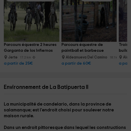
Parcours équestre 2 heures 
Parcours équestre de 
Trois 
Garganta de los Infiernos
paintball et barbecue 
buildi
gymkhana Hervás
l'Ambr
Jerte
Aldeanueva Del Camino
Ald
17.2 km
18.1 km
a partir de 25€
a partir de 60€
a part
Environnement de La Batipuerta II
La municipalité de
candelario
, dans la province de
salamanque;
est l'endroit choisi pour soulever notre
maison rurale.
Dans un endroit pittoresque dans lequel les constructions