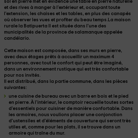
sol en pierre
met en évidence une table en pierre naturelle
et des rives à manger à l'extérieur et, occupant toute
l'extension, les chaises et les tables, en plus des canapés
où observer les vues et profiter du beau temps.La maison
rurale
la Batipuerta II
est située dans l'une des
municipalités de la province de
salamanque
appelée
candélario.
Cette maison est composée, dans ses murs en pierre,
avec deux étages prêts à accueillir un maximum
4
personnes,
avec tout le confort qui peut être imaginé,
dans un environnement rustique qui est très confortable
pour nos invités.
Il est distribué, dans la partie commune, dans les pièces
suivantes:
une cuisine de bureau
avec un
barre en bois
et le pied
en pierre. À l'intérieur, le comptoir recueille toutes sortes
d'essentiels pour cuisiner de manière confortable. Dans
les armoires, nous voulions placer une conjonction
d'ustensiles
et d'éléments de couverture
qui seront très
utiles et, comme pour les
plats
, il se trouve dans un
armoire qui traîne du mur.