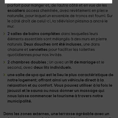
la table
en bois
avec un ensemble de quatre chaises,
parfait pour manger et, de l'autre côté et en vue de les
escaliers
access cheminée, avec revêtement en pierre
naturelle, pour lequel un ensemble de troncs est fourni. Sur
le côté droit de celui-ci, la télévision plasma a ancré le
mur.
2 salles de bains complètes
dans lesquelles leurs
éléments essentiels sont mélangés à des murs en pierre
naturels.
Deux douches ont été incluses,
une dans
chacune et
serviettes
pour faciliter les toilettes
quotidiennes pour nos invités.
2 chambres doubles
; Un avec un
lit de mariage
et le
second, avec
deux lits individuels.
une salle de spa
qui est le lieu le plus caractéristique de
notre logement; offrant ainsi un véhicule direct à la
relaxation et au confort. Vous pouvez utiliser à la fois le
jacuzzi
et le
sauna
ou nous donner un massage qui
nous laisse commencer le tourisme à travers notre
municipalité.
Dans les zones
externes
, une terrasse
agréable avec un