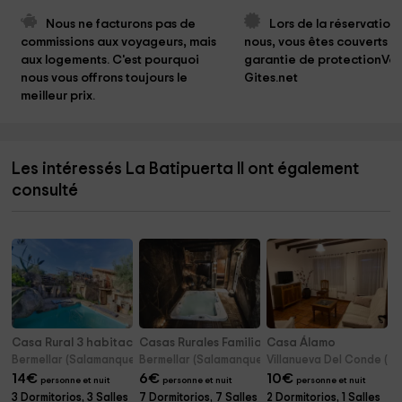
Nous ne facturons pas de 
Lors de la réservation
commissions aux voyageurs, mais 
nous, vous êtes couverts pa
aux logements. C'est pourquoi 
garantie de protectionVo
nous vous offrons toujours le 
Gites.net
meilleur prix.
Les intéressés La Batipuerta II ont également
consulté
Casa Rural 3 habitaciones
Casas Rurales Familia o Grupo
Casa Álamo
Bermellar (Salamanque)
Bermellar (Salamanque)
Villanueva Del Conde (S
14
€
6
€
10
€
personne et nuit
personne et nuit
personne et nuit
3 Dormitorios, 3 Salles
7 Dormitorios, 7 Salles
2 Dormitorios, 1 Salles