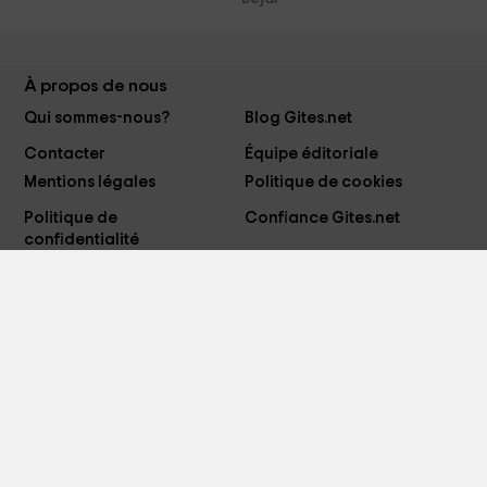
À propos de nous
Qui sommes-nous?
Blog Gites.net
Contacter
Équipe éditoriale
Mentions légales
Politique de cookies
Politique de
Confiance Gites.net
confidentialité
Suis-nous sur
Moyen de paiement
Copyright RURAL RENTALS S.L. © 2015-2026 - Tous les droits sont
réservés. N° TVA: ESB-87248290