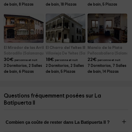
de bain, 8 Plazas
de bain, 18 Plazas
de bain, 5 Plazas
El Mirador de las Arribes I
El Charro del Yeltes III
Mansio de la Plata
Sobradillo (Salamanque)
Villavieja De Yeltes (Salamanque)
Peñacaballera (Salaman
30
€
18
€
22
€
personne et nuit
personne et nuit
personne et nuit
3 Dormitorios, 2 Salles
2 Dormitorios, 2 Salles
7 Dormitorios, 7 Salles
de bain, 6 Plazas
de bain, 5 Plazas
de bain, 14 Plazas
Questions fréquemment posées sur La
Batipuerta II
Combien ça coûte de rester dans La Batipuerta II ?