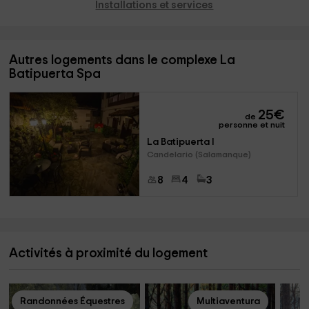
Installations et services
Autres logements dans le complexe La
Batipuerta Spa
25
€
de
personne et nuit
La Batipuerta I
Candelario (Salamanque)
8
4
3
Activités à proximité du logement
Randonnées Équestres
Multiaventura