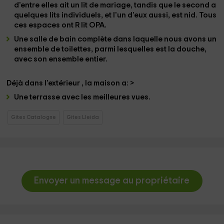
d'entre elles ait un
lit de mariage
, tandis que le second a
quelques lits individuels
, et l'un d'eux aussi, est
nid
. Tous
ces espaces ont R
lit OPA.
Une salle de bain complète
dans laquelle nous avons un
ensemble de toilettes, parmi lesquelles est la
douche
,
avec son ensemble
entier.
Déjà dans l'extérieur , la maison a:
>
Une
terrasse
avec les meilleures vues.
Gites Catalogne
Gites Lleida
Envoyer un message au propriétaire