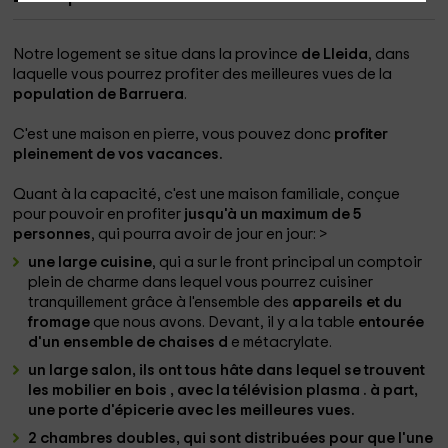
Notre logement se situe dans la province
de Lleida
, dans
laquelle vous pourrez profiter des meilleures vues de la
population de Barruera
.
C'est une maison en pierre, vous pouvez donc
profiter
pleinement de vos vacances.
Quant à la capacité, c'est une maison familiale, conçue
pour pouvoir en profiter
jusqu'à un maximum de 5
personnes
, qui pourra avoir de jour en jour:
>
une large cuisine
, qui a sur le front principal un comptoir
plein de charme dans lequel vous pourrez cuisiner
tranquillement grâce à l'ensemble des
appareils et du
fromage
que nous avons. Devant, il y a la table
entourée
d'un ensemble de chaises d
e métacrylate.
un large salon, ils ont tous hâte dans lequel se trouvent
les mobilier en bois
,
avec la télévision plasma
.
à part,
une porte d'épicerie
avec les meilleures vues.
2 chambres doubles,
qui sont distribuées pour que l'une