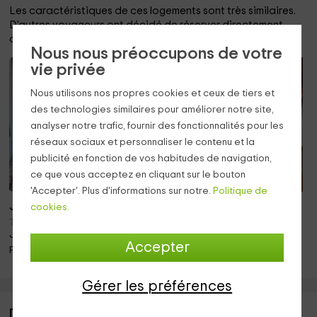
Les caractéristiques de ces logements sont très similaires.
D'autres voyageurs ont décidé de réserver directement
avec eux.
Nous nous préoccupons de votre
vie privée
Seul 16€ plus!
Seul 10€ plus!
Nous utilisons nos propres cookies et ceux de tiers et
des technologies similaires pour améliorer notre site,
analyser notre trafic, fournir des fonctionnalités pour les
réseaux sociaux et personnaliser le contenu et la
publicité en fonction de vos habitudes de navigation,
ce que vous acceptez en cliquant sur le bouton
'Accepter'. Plus d'informations sur notre.
Politique de
Jusqu'à 4 pers.
cookies.
Jusqu'à 4 pers.
Taull (Lleida)
Taull (Lleida)
Juste 4.3km!
Juste 4.3km!
Accepter
Piscine · Barbecue · Cheminée
Piscine · Barbecue
Gérer les préférences
Description de Ca la Júlia