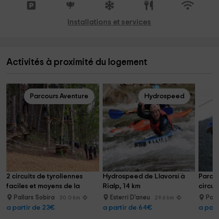
Installations et services
Activités à proximité du logement
Parcours Aventure
Hydrospeed
2 circuits de tyroliennes 
Hydrospeed de Llavorsí à 
Parc d
faciles et moyens de la 
Rialp, 14 km
circui
Vallée d'Aneu
Sobir
Pallars Sobira
Esterri D'aneu
Pall
30.0 km
29.6 km
a partir de 23€
a partir de 64€
a part