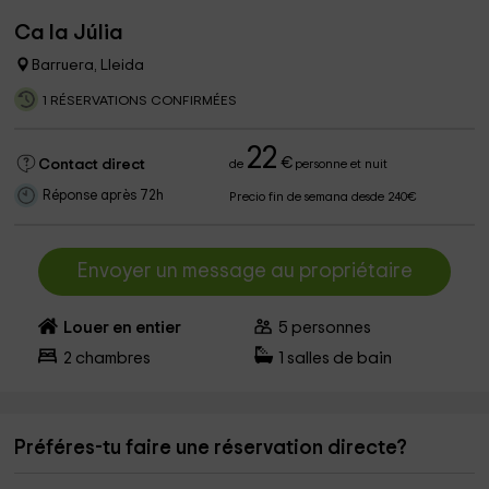
Ca la Júlia
Barruera, Lleida
1 RÉSERVATIONS CONFIRMÉES
22
€
Contact direct
de
personne et nuit
Réponse après 72h
Precio fin de semana desde 240€
Envoyer un message au propriétaire
Louer en entier
5
personnes
2
chambres
1
salles de bain
Préféres-tu faire une réservation directe?