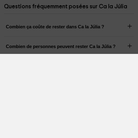
Questions fréquemment posées sur Ca la Júlia
Combien ça coûte de rester dans Ca la Júlia ?
Combien de personnes peuvent rester Ca la Júlia ?
Quelle est l'heure d'entrée et de sortie de Ca la Júlia ?
Y a-t-il une piscine dans Ca la Júlia ?
Les animaux domestiques sont-ils autorisés dans Ca la
Júlia ?