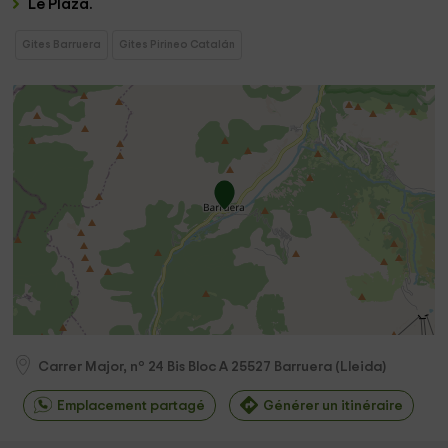
Le
Plaza
.
Gites Barruera
Gites Pirineo Catalán
Carrer Major, nº 24 Bis Bloc A
25527
Barruera
(
Lleida
)
Emplacement partagé
Générer un itinéraire