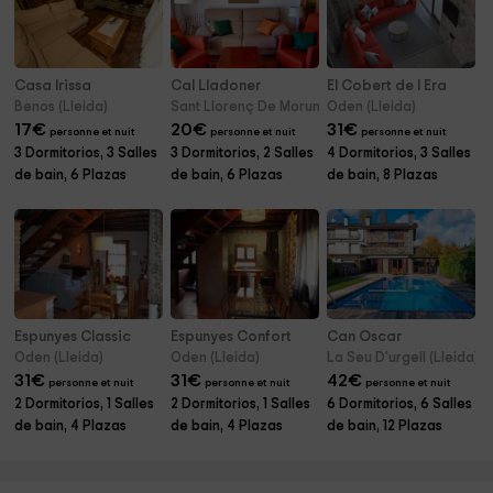
Casa Irissa
Cal Lladoner
El Cobert de l Era
Benos (Lleida)
Sant Llorenç De Morunys (Lleida)
Oden (Lleida)
17
€
20
€
31
€
personne et nuit
personne et nuit
personne et nuit
3 Dormitorios, 3 Salles
3 Dormitorios, 2 Salles
4 Dormitorios, 3 Salles
de bain, 6 Plazas
de bain, 6 Plazas
de bain, 8 Plazas
Espunyes Classic
Espunyes Confort
Can Oscar
Oden (Lleida)
Oden (Lleida)
La Seu D'urgell (Lleida)
31
€
31
€
42
€
personne et nuit
personne et nuit
personne et nuit
2 Dormitorios, 1 Salles
2 Dormitorios, 1 Salles
6 Dormitorios, 6 Salles
de bain, 4 Plazas
de bain, 4 Plazas
de bain, 12 Plazas