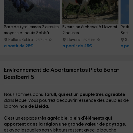
Parc de tyroliennes 2 circuits 
Excursion à cheval à Llavorsí 
Petit 
moyens et hauts Sobirà
2 heures
Sort 1
Pallars Sobira
Llavorsi
Sor
25.7 km
29.9 km
a partir de 25€
a partir de 45€
a part
Environnement de Apartamentos Pleta Bona-
Bessiberri 5
Nous sommes dans
Tarull, qui est un peuple très agréable
dans lequel vous pourrez découvrir l'essence des peuples de
la province
de Lleida.
C'est un espace
très agréable, plein d'éléments qui
apportent dans la région une grande valeur de paysage
,
et avec lesquelles nos visiteurs restent avec la bouche