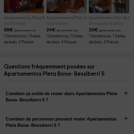
Apartamentos Pleta Bona- Falcó 16
Apartamentos Pleta Bona- Bessiberri 8
Apartaments Flor de Ne
Taull (Lleida)
Taull (Lleida)
Sarroqueta (Lleida)
58
€
24
€
35
€
personne et nuit
personne et nuit
personne et nuit
1 Dormitorios, 1 Salles
1 Dormitorios, 1 Salles
1 Dormitorios, 1 Salles
de bain, 2 Plazas
de bain, 4 Plazas
de bain, 2 Plazas
Questions fréquemment posées sur
Apartamentos Pleta Bona- Bessiberri 5
Combien ça coûte de rester dans Apartamentos Pleta
Bona- Bessiberri 5 ?
Combien de personnes peuvent rester Apartamentos
Pleta Bona- Bessiberri 5 ?