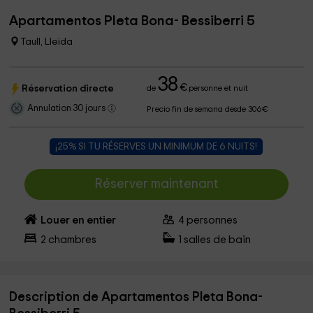
Apartamentos Pleta Bona- Bessiberri 5
Taull, Lleida
38
€
Réservation directe
de
personne et nuit
Annulation 30 jours
Precio fin de semana desde 306€
¡25% SI TU RÉSERVES UN MINIMUM DE 6 NUITS!
Réserver maintenant
Louer en entier
4
personnes
2
chambres
1
salles de bain
Description de Apartamentos Pleta Bona-