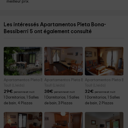
meilleur prix.
Les intéressés Apartamentos Pleta Bona-
Bessiberri 5 ont également consulté
Apartamentos Pleta Bona- Bessiberri 6
Apartamentos Pleta Bona- Bessiberri 7
Apartamentos Pleta Bon
Taull (Lleida)
Taull (Lleida)
Taull (Lleida)
29
€
38
€
32
€
personne et nuit
personne et nuit
personne et nuit
1 Dormitorios, 1 Salles
1 Dormitorios, 1 Salles
1 Dormitorios, 1 Salles
de bain, 4 Plazas
de bain, 3 Plazas
de bain, 2 Plazas