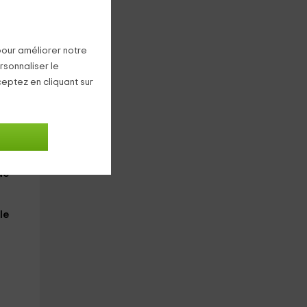
pour améliorer notre
rsonnaliser le
ceptez en cliquant sur
dans
de
le