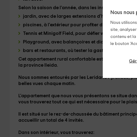
Selon la saison de l'année, dans les installations com
Nous nous 
jardin
, avec de larges extensions d'herbe naturelle.
Nous utilison
piscines
, à l'extérieur pour profiter des jours de be
site, analyser
Tennis et Minigolf Field
, pour défier vos amis avec un
contenu et la
Playground
, avec balançoires et diapositives pour 
le bouton 'Acc
bars et restaurants
, où tester la gastronomie de la 
Cet appartement rural confortable est dans
Tahull
, u
Gér
la province
lleida
.
Nous sommes entourés par les
Leridano Pyrenees
, pl
belles vues chaque matin.
L'appartement que nous vous présentons se situe dan
vous trouverez tout ce qui est nécessaire pour le plaisi
Il est situé sur le
rez-de-chaussée
du bâtiment princip
accueillir un total de
4 invités
.
Dans son
intérieur
, vous trouverez: