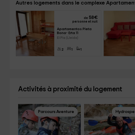
Autres logements dans le complexe Apartamen
58
€
de
personne et nuit
Apartamentos Pleta 
Bona- Erta 11
El Pla (Lleida)
2
1
1
Activités à proximité du logement
Parcours Aventure
Hydrosp