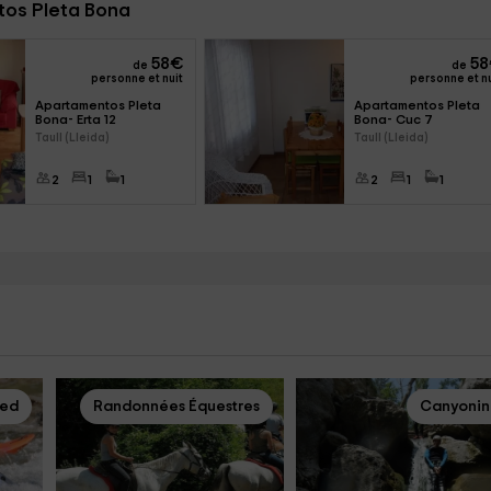
tos Pleta Bona
58
€
58
de
de
personne et nuit
personne et nu
Apartamentos Pleta 
Apartamentos Pleta 
Bona- Erta 12
Bona- Cuc 7
Taull (Lleida)
Taull (Lleida)
2
1
1
2
1
1
eed
Randonnées Équestres
Canyoni