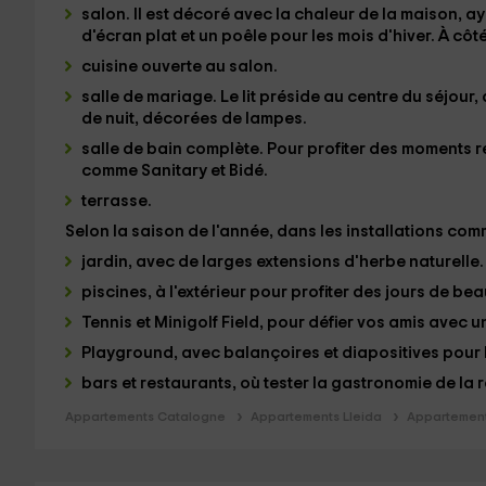
salon
. Il est décoré avec la chaleur de la maison, 
d'écran plat et un poêle pour les mois d'hiver. À côt
cuisine ouverte au salon.
salle de mariage.
Le lit préside au centre du séjour, 
de nuit, décorées de lampes.
salle de bain complète
. Pour profiter des moments r
comme Sanitary et Bidé.
terrasse.
Selon la saison de l'année, dans les installations com
jardin
, avec de larges extensions d'herbe naturelle.
piscines
, à l'extérieur pour profiter des jours de be
Tennis et Minigolf Field
, pour défier vos amis avec un
Playground
, avec balançoires et diapositives pour 
bars et restaurants
, où tester la gastronomie de la 
Appartements Catalogne
Appartements Lleida
Appartement