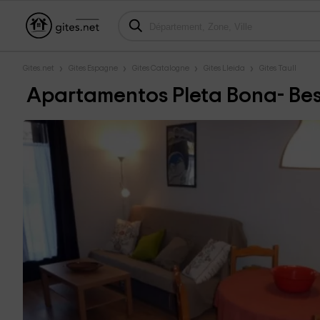
Gites.net
Gites Espagne
Gites Catalogne
Gites Lleida
Gites Taull
Apartamentos Pleta Bona- Bess