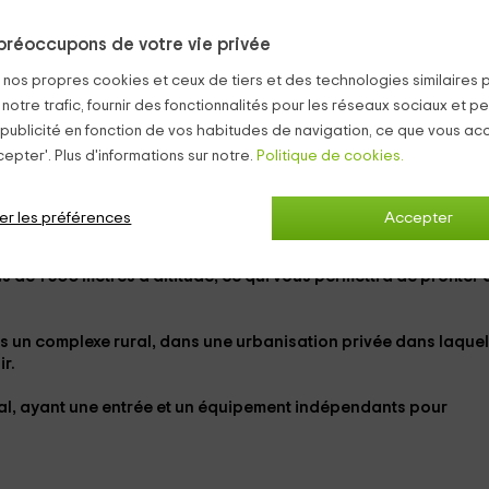
munes , vous pouvez en profiter:
préoccupons de votre vie privée
s nos propres cookies et ceux de tiers et des technologies similaires 
au temps.
 notre trafic, fournir des fonctionnalités pour les réseaux sociaux et pe
 jeu.
 publicité en fonction de vos habitudes de navigation, ce que vous ac
les enfants.
epter'. Plus d'informations sur notre.
Politique de cookies.
région.
ne petite ville appartenant à la municipalité de la vallée bohí, 
er les préférences
Accepter
us de 1 500 mètres d'altitude, ce qui vous permettra de profiter 
s un complexe rural, dans une
urbanisation privée
dans laquel
r.
al, ayant une entrée et un équipement indépendants pour