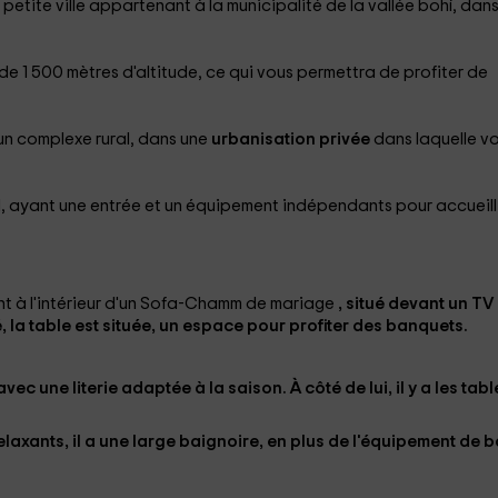
e petite ville appartenant à la municipalité de la vallée bohí, dans
s de 1 500 mètres d'altitude, ce qui vous permettra de profiter de
un complexe rural, dans une
urbanisation privée
dans laquelle v
, ayant une entrée et un équipement indépendants pour accueilli
ant à l'intérieur d'un Sofa-Chamm de mariage
, situé devant un
TV
é, la table est située, un espace pour profiter des banquets.
avec une literie adaptée à la saison. À côté de lui, il y a les tabl
elaxants, il a une large baignoire, en plus de l'équipement de b