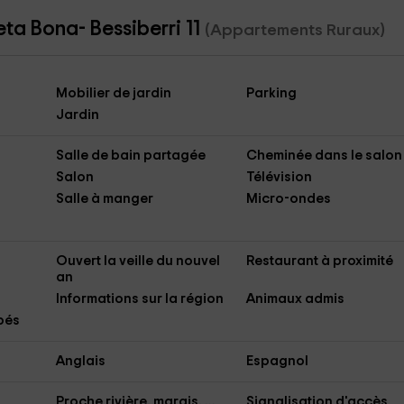
ta Bona- Bessiberri 11
(Appartements Ruraux)
Mobilier de jardin
Parking
Jardin
Salle de bain partagée
Cheminée dans le salon
Salon
Télévision
Salle à manger
Micro-ondes
Ouvert la veille du nouvel
Restaurant à proximité
an
Informations sur la région
Animaux admis
bés
Anglais
Espagnol
Proche rivière, marais, ...
Signalisation d'accès