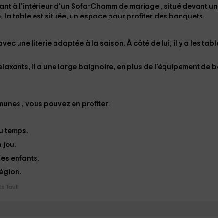
ayant à l'intérieur d'un Sofa-Chamm
de mariage
, situé devant u
é, la table est située, un espace pour profiter des banquets.
avec une literie adaptée à la saison. À côté de lui, il y a les tabl
elaxants, il a une large baignoire, en plus de l'équipement de b
munes , vous pouvez en profiter:
au temps.
 jeu.
les enfants.
région.
s Taull