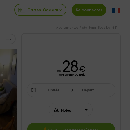
Cartes-Cadeaux
Se connecter
Apartamentos Pleta Bona- Bessiberri 11
garder
28
€
de
personne et nuit