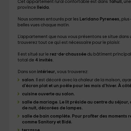
Cet appartement rural confortable est dans
Tahull
, un
province
lleida
.
Nous sommes entourés par les
Leridano Pyrenees
, plu
belles vues chaque matin.
L'appartement que nous vous présentons se situe dans 
trouverez tout ce qui est nécessaire pour le plaisir.
Il est situé sur le
rez-de-chaussée
du bâtiment principal
total de
4 invités
.
Dans son
intérieur
, vous trouverez:
salon
. Il est décoré avec la chaleur de la maison, ay
d'écran plat et un poêle pour les mois d'hiver. À côt
cuisine ouverte au salon.
salle de mariage.
Le lit préside au centre du séjour, 
de nuit, décorées de lampes.
salle de bain complète
. Pour profiter des moments r
comme Sanitary et Bidé.
terrasse.