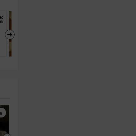
€
32
€
de
it
personne et nuit
Apartamentos Pleta 
Bona- Aigüestortes 2
Taull (Lleida)
4
1
1
ng
Rafting
Rafting