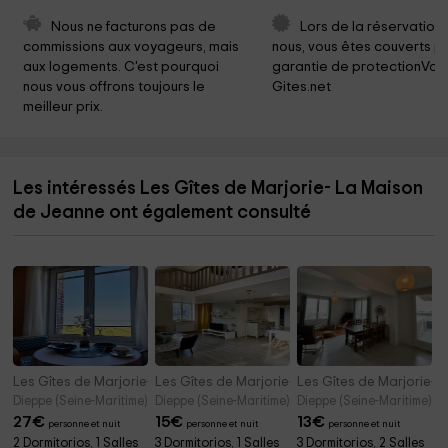
Nous ne facturons pas de 
Lors de la réservation
commissions aux voyageurs, mais 
nous, vous êtes couverts pa
aux logements. C'est pourquoi 
garantie de protectionVoy
nous vous offrons toujours le 
Gites.net
meilleur prix.
Les intéressés Les Gîtes de Marjorie- La Maison
de Jeanne ont également consulté
Les Gîtes de Marjorie- Les Pieds dans l'Eau
Les Gîtes de Marjorie- Le Champlain 3 étoiles
Les Gîtes de Marjorie- 
Dieppe (Seine-Maritime)
Dieppe (Seine-Maritime)
Dieppe (Seine-Maritime)
27
€
15
€
13
€
personne et nuit
personne et nuit
personne et nuit
2 Dormitorios, 1 Salles
3 Dormitorios, 1 Salles
3 Dormitorios, 2 Salles