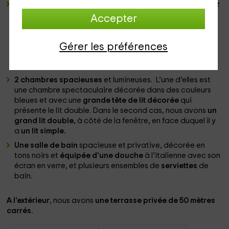
La cuisine
est spacieuse et très colorée. Vous y trouverez
un plan de travail en bois et en forme de L, sous lequel
Accepter
vous trouverez un ensemble d’
armoire de couleur noire
ou sont disposés toutes sortes d’ustensiles de cuisine et
aussi les principaux
électroménagers
pour pouvoir
Gérer les préférences
concocter de bons petit plats. Au centre,
une table
qui
préside la pièce.
2 chambres spacieuses
et lumineuses. L’une d’elles est
une chambre spectaculaire décorée dans des couleurs
bleues et avec une
grande tête de lit décorée
qui
présente le lit double. Dans le second cas, nous avons
un
grand lit double,
à côté de la fenêtre, en face duquel il y
a
un lit simple.
Une salle de bain
spacieuse et privative, décorée en
tons noirs et
équipée d’une douche
à l’italienne avec son
écran en verre, et plusieurs ensembles de
serviettes
de
bain.
A l’extérieur
, nous avons
une terrasse privée de 50 mètres
carrés.