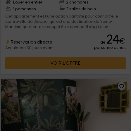
Louer en entier
2 chambres
4 personnes
2 salles de bain
Cet appartement est une option parfaite pour connaître le
centre-ville de Dieppe, qui est une destination de Seine-
Maritime qui mérite le coup d’être connue. Il s’agit d’un
agréable duplex parfaitement équipé et préparé pour que les
24
4 personnes que le logement peut accueillir se sentent comme
€
Réservation directe
de
à la maison.
personne et nuit
Annulation 30 jours avant
VOIR L’OFFRE