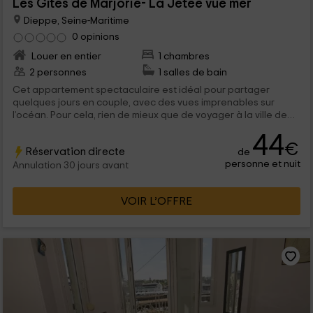
Les Gîtes de Marjorie- La Jetée vue mer
Dieppe, Seine-Maritime
0 opinions
Louer en entier
1 chambres
2 personnes
1 salles de bain
Cet appartement spectaculaire est idéal pour partager
quelques jours en couple, avec des vues imprenables sur
l’océan. Pour cela, rien de mieux que de voyager à la ville de
Dieppe. Situé dans le département de la Seine-Maritime et
44
conçu pour une capacité maximale de 2 personnes, vous
€
Réservation directe
de
pourrez profiter de quelques jours avec tous types de
personne et nuit
commodités.
Annulation 30 jours avant
VOIR L’OFFRE