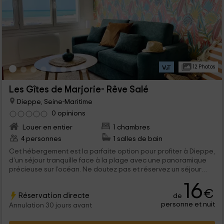
12 Photos
Les Gîtes de Marjorie- Rêve Salé
Dieppe, Seine-Maritime
0 opinions
Louer en entier
1 chambres
4 personnes
1 salles de bain
Cet hébergement est la parfaite option pour profiter à Dieppe,
d’un séjour tranquille face à la plage avec une panoramique
précieuse sur l’océan. Ne doutez pas et réservez un séjour
pour le passer en famille, étant donné sa capacité maximale
16
conçue pour 4 personnes qui se sentiront comme à la maison.
€
Réservation directe
de
personne et nuit
Annulation 30 jours avant