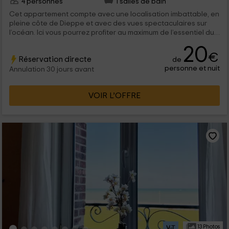
4 personnes
1 salles de bain
Cet appartement compte avec une localisation imbattable, en
pleine côte de Dieppe et avec des vues spectaculaires sur
l’océan. Ici vous pourrez profiter au maximum de l’essentiel du
département de Seine-Maritime. A l’intérieur, cet appartement
20
pensé pour 4 personnes parfaitement équipé et agencé avec
€
Réservation directe
de
plusieurs espaces qui feront que vous vous sentirez comme à
personne et nuit
la maison.
Annulation 30 jours avant
VOIR L’OFFRE
13 Photos