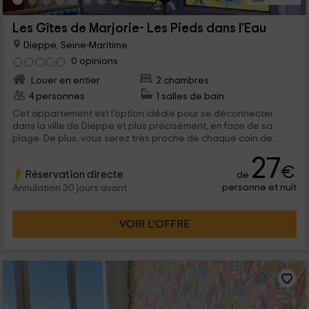
Les Gîtes de Marjorie- Les Pieds dans l'Eau
Dieppe, Seine-Maritime
0 opinions
Louer en entier
2 chambres
4 personnes
1 salles de bain
Cet appartement est l’option idéale pour se déconnecter
dans la ville de Dieppe et plus précisément, en face de sa
plage. De plus, vous serez très proche de chaque coin de
cette zone de Seine-Maritime. L’appartement peut accueillir 4
27
personnes qui pourront profiter d’espaces confortables et
€
Réservation directe
de
très lumineux grâce à ses grandes fenêtres.
personne et nuit
Annulation 30 jours avant
VOIR L’OFFRE