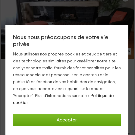
Nous nous préoccupons de votre vie
privée
16 Photos
Nous utilisons nos propres cookies et ceux de tiers et
des technologies similaires pour améliorer notre site,
Les Gîtes de Marjorie- La Maison de Jeanne
analyser notre trafic, fournir des fonctionnalités pour les
Dieppe, Seine-Maritime
réseaux sociaux et personnaliser le contenu et la
0 opinions
publicité en fonction de vos habitudes de navigation,
Louer en entier
2 chambres
ce que vous acceptez en cliquant sur le bouton
5 personnes
1 salles de bain
'Accepter'. Plus d'informations sur notre.
Politique de
Cet appartement se trouve dans une zone parfaite pour vous
cookies.
déconnecter sans quitter le département de Seine-Maritime,
et concrètement sans quitter la ville de Dieppe. En son
intérieur, le logement à une capacité pour un maximum de 5
Accepter
14
personnes qui pourront profiter de pièces bien équipées,
€
Réservation directe
de
commodes et avec de jolies vues vers l’extérieur.
personne et nuit
Annulation 30 jours avant