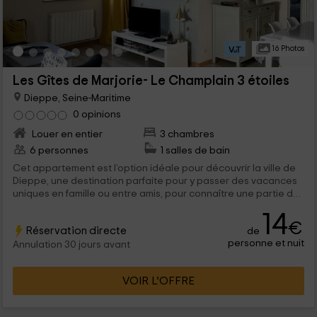
16 Photos
Les Gîtes de Marjorie- Le Champlain 3 étoiles
Dieppe, Seine-Maritime
0 opinions
Louer en entier
3 chambres
6 personnes
1 salles de bain
Cet appartement est l’option idéale pour découvrir la ville de
Dieppe, une destination parfaite pour y passer des vacances
uniques en famille ou entre amis, pour connaître une partie de
la Seine-Maritime. Nous comptons une capacité pour maximum
14
6 personnes qui y trouveront un duplex complet avec des vues
€
Réservation directe
de
spectaculaires sur le port, et où vous vous sentirez comme à la
personne et nuit
maison.
Annulation 30 jours avant
VOIR L’OFFRE