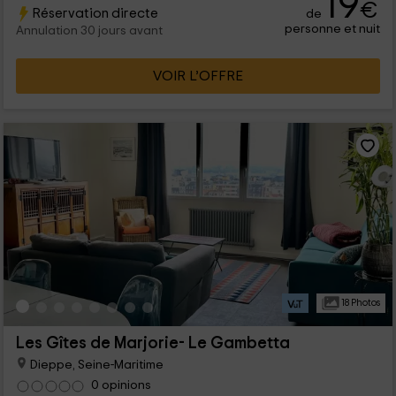
19
€
Réservation directe
de
l’océan, qui comptent avec toutes les commodités
personne et nuit
nécessaires pour faire de votre séjour une expérience
Annulation 30 jours avant
inoubliable.
VOIR L’OFFRE
18 Photos
Les Gîtes de Marjorie- Le Gambetta
Dieppe, Seine-Maritime
0 opinions