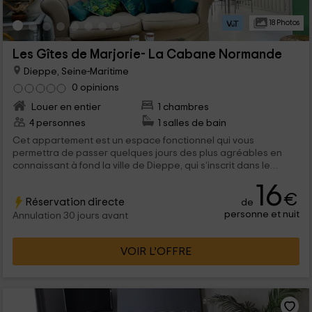
18 Photos
Les Gîtes de Marjorie- La Cabane Normande
Dieppe, Seine-Maritime
0 opinions
Louer en entier
1 chambres
4 personnes
1 salles de bain
Cet appartement est un espace fonctionnel qui vous
permettra de passer quelques jours des plus agréables en
connaissant à fond la ville de Dieppe, qui s’inscrit dans le
territoire de la Seine-Maritime. . Nous avons une capacité de 4
16
personnes qui vont pouvoir profiter des paysages uniques et
€
Réservation directe
de
des chambres confortables et complètement mansardées
personne et nuit
pour quelques jours parfaits.
Annulation 30 jours avant
VOIR L’OFFRE