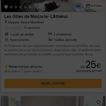
22 Photos
Les Gîtes de Marjorie- L'Athéna
Dieppe, Seine-Maritime
0 opinions
Louer en entier
2 chambres
4 personnes
1 salles de bain
À l’intérieur de cet appartement, vous pourrez profiter de tout
le confort et vous aurez à votre disposition des chambres bien
entretenues pouvant accueillir jusqu’à 4 personnes. Nous
sommes dans le département de la Seine-Maritime, un coin
25
tranquille où vous pourrez profiter des meilleures vacances et
€
Réservation directe
de
découvrir la ville de Dieppe.
personne et nuit
Annulation 7 jours avant
VOIR L’OFFRE