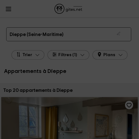
Gites.net
Gites
Appartements
Appartements Haute Normandie
Appartements Seine-Maritime
Appartements Dieppe
Appartements Ruraux à Dieppe
Dieppe (Seine-Maritime)
Trier
Filtres (1)
Plans
Appartements à Dieppe
Trier par:
Top 20 appartements à Dieppe