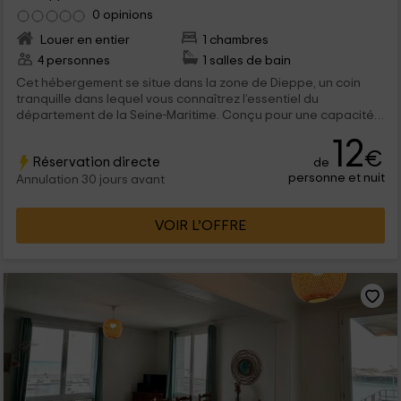
0 opinions
Louer en entier
1 chambres
4 personnes
1 salles de bain
Cet hébergement se situe dans la zone de Dieppe, un coin
tranquille dans lequel vous connaîtrez l’essentiel du
département de la Seine-Maritime. Conçu pour une capacité
d’un maximum de 4 personnes, qui y trouveront tous types de
12
commodités, ainsi que des vues spectaculaires sur le port
€
Réservation directe
de
situé juste devant.
personne et nuit
Annulation 30 jours avant
VOIR L’OFFRE