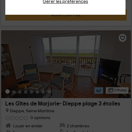
Gérer les préférences
VOIR L’OFFRE
11 Photos
Les Gîtes de Marjorie- Dieppe plage 3 étoiles
Dieppe, Seine-Maritime
0 opinions
Louer en entier
2 chambres