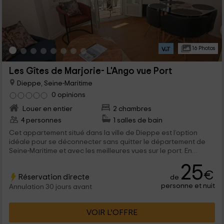
16 Photos
Les Gîtes de Marjorie- L'Ango vue Port
Dieppe, Seine-Maritime
0 opinions
Louer en entier
2 chambres
4 personnes
1 salles de bain
Cet appartement situé dans la ville de Dieppe est l’option
idéale pour se déconnecter sans quitter le département de
Seine-Maritime et avec les meilleures vues sur le port. En
termes de capacité, c’est un triplex très familier, pouvant
25
accueillir 4 personnes et avec toutes sortes d’espaces pour
€
Réservation directe
de
que vous vous sentiez comme chez vous.
personne et nuit
Annulation 30 jours avant
VOIR L’OFFRE