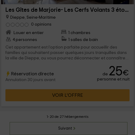
Les Gîtes de Marjorie- Les Cerfs Volants 3 étoiles
Dieppe, Seine-Maritime
0 opinions
Louer en entier
1 chambres
4 personnes
1 salles de bain
Cet appartement est l’option parfaite pour accueillir des
familles qui souhaitent passer quelques jours tranquilles dans
la ville de Dieppe, ou vous pourrez déconnecter et connaître
le riche patrimoine qui vous est offert. Nous disposons d’une
25
capacité conçue pour un maximum de 4 personnes qui
€
Réservation directe
de
pourront oublier le brouhaha des grandes villes et qui y
personne et nuit
trouveront tout le nécessaire pour leurs vacances.
Annulation 30 jours avant
VOIR L’OFFRE
1- 20 de 27 hébergements
Suivant