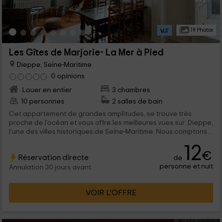
19 Photos
Les Gîtes de Marjorie- La Mer à Pied
Dieppe, Seine-Maritime
0 opinions
Louer en entier
3 chambres
10 personnes
2 salles de bain
Cet appartement de grandes amplitudes, se trouve très
proche de l’océan et vous offre les meilleures vues sur Dieppe,
l’une des villes historiques de Seine-Maritime. Nous comptons
une capacité pour un maximum de 10 personnes qui pourront
12
profiter d’un séjour tranquille et plein de charme, tout en
€
Réservation directe
de
découvrant ce que ce territoire peut vous offrir.
personne et nuit
Annulation 30 jours avant
VOIR L’OFFRE