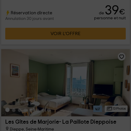
pour un maximum de 3 personnes qui pourront trouver un
39
hébergement avec vue directe sur le port depuis leur terrasse.
€
Réservation directe
de
personne et nuit
Annulation 30 jours avant
VOIR L’OFFRE
13 Photos
Les Gîtes de Marjorie- La Paillote Dieppoise
Dieppe, Seine-Maritime