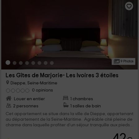
9 Photos
Les Gîtes de Marjorie- Les Ivoires 3 étoiles
Dieppe, Seine-Maritime
0 opinions
Louer en entier
1 chambres
2 personnes
1 salles de bain
Cet appartement se situe dans la ville de Dieppe, appartenant
au département de la Seine-Maritime. Agréable cité pleine de
charme dans laquelle profiter d’un séjour tranquille aux pieds
de l’océan. Conçu pour un maximum de 2 personnes qui
42
pourront profiter d’agréables et commodes espaces, répartis