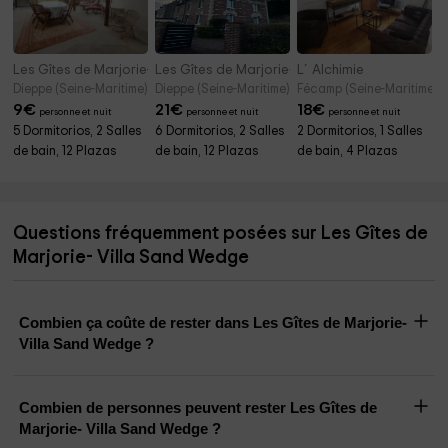
Les Gîtes de Marjorie- L'Inattendue
Les Gîtes de Marjorie- Le Magnolia
L´Alchimie
Dieppe (Seine-Maritime)
Dieppe (Seine-Maritime)
Fécamp (Seine-Maritime)
9
€
21
€
18
€
personne et nuit
personne et nuit
personne et nuit
5 Dormitorios, 2 Salles
6 Dormitorios, 2 Salles
2 Dormitorios, 1 Salles
de bain, 12 Plazas
de bain, 12 Plazas
de bain, 4 Plazas
Questions fréquemment posées sur Les Gîtes de
Marjorie- Villa Sand Wedge
Combien ça coûte de rester dans Les Gîtes de Marjorie-
Villa Sand Wedge ?
Combien de personnes peuvent rester Les Gîtes de
Marjorie- Villa Sand Wedge ?