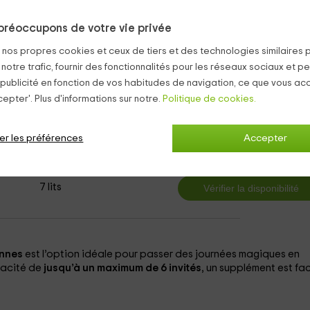
, et des vues qui ont d'eux ainsi que tout le confort en font l'id
préoccupons de votre vie privée
enfants
et profiter tous ensemble Option des journées inoubliable
s nos propres cookies et ceux de tiers et des technologies similaires 
rroca De Bellera
 notre trafic, fournir des fonctionnalités pour les réseaux sociaux et pe
 publicité en fonction de vos habitudes de navigation, ce que vous ac
epter'. Plus d'informations sur notre.
Politique de cookies.
2
er les préférences
Accepter
de
personne et 
1 salles de bain
7 lits
onnes
est l’option idéale pour passer des journées magiques en
pacité de
jusqu’à un maximum de 6 invités
, un supplément est fa