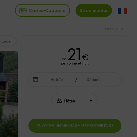
Cartes-Cadeaux
Se connecter
Casa Teulé
garder
21
€
de
personne et nuit