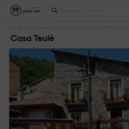
Gites.net
Gites Espagne
Gites Catalogne
Gites Lleida
Gites Sarroca De 
Casa Teulé