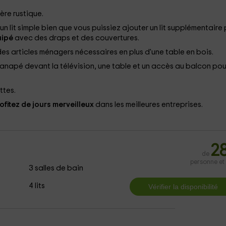
re rustique.
 un lit simple bien que vous puissiez ajouter un lit supplémentaire
uipé
avec des draps et des couvertures.
s articles ménagers nécessaires en plus d'une table en bois.
canapé devant la télévision, une table et un accès au balcon
pou
ttes.
ofitez de jours merveilleux
dans les meilleures entreprises.
2
de
personne et 
3 salles de bain
4 lits