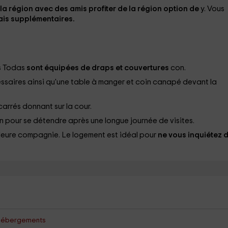
la région avec des amis profiter de la région option de
y. Vous
ais supplémentaires.
ts Todas
sont équipées de draps et couvertures
con.
essaires ainsi qu'une table à manger et coin canapé devant la
carrés donnant sur la cour.
n pour se détendre après une longue journée de visites.
lleure compagnie. Le logement est idéal pour
ne vous inquiétez 
es hébergements