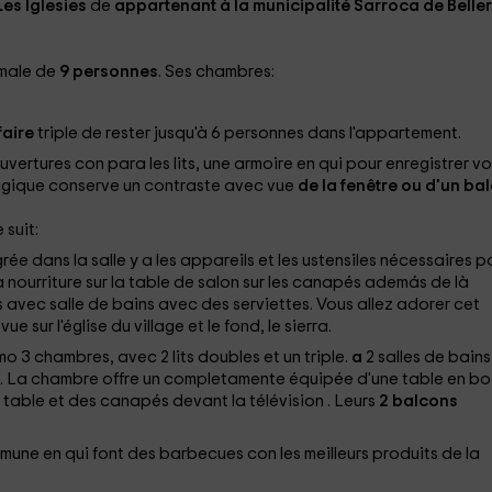
es Iglesies
de
appartenant à la municipalité Sarroca de Belle
male de
9 personnes
. Ses chambres:
 faire
triple de rester jusqu'à 6 personnes dans l'appartement.
ouvertures con
para les lits, une armoire
en qui pour enregistrer vo
magique conserve un contraste avec vue
de la fenêtre ou d'un ba
suit:
égrée
dans la salle
y a les appareils et les ustensiles nécessaires p
 nourriture sur la table de salon sur les canapés
además de là
 avec salle de bains
avec des serviettes. Vous allez adorer cet
ue sur l'église du village et le fond, le sierra.
 3 chambres, avec 2 lits doubles et un triple.
a
2 salles de bains
. La chambre offre un completamente équipée d'une table en bo
 table et des canapés devant la télévision
. Leurs
2 balcons
mmune
en qui font des barbecues
con les meilleurs produits de la