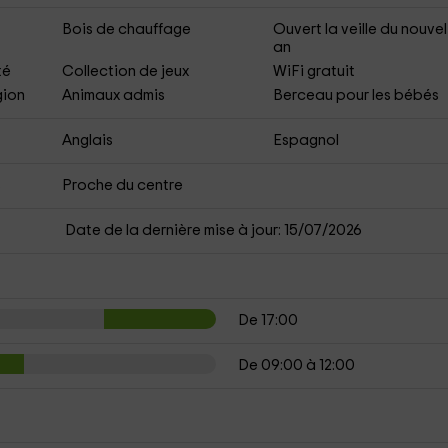
Bois de chauffage
Ouvert la veille du nouvel
an
té
Collection de jeux
WiFi gratuit
gion
Animaux admis
Berceau pour les bébés
Anglais
Espagnol
s
Proche du centre
Date de la dernière mise à jour: 15/07/2026
De 17:00
De 09:00 à 12:00