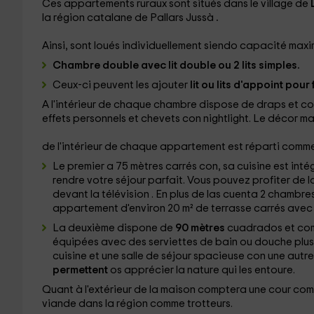
Ces appartements ruraux sont situés dans le village de
L
la région catalane de Pallars Jussà
.
Ainsi, sont loués individuellement
siendo capacité maxi
Chambre double avec lit double ou 2 lits simples.
Ceux-ci peuvent les ajouter
lit ou lits d'appoint pour
A l'intérieur de chaque chambre dispose de draps et c
effets personnels et chevets con nightlight. Le décor 
de l'intérieur de chaque appartement est réparti comme 
Le premier a 75 mètres carrés con
, sa cuisine est int
rendre votre séjour parfait. Vous pouvez profiter de la
devant la télévision
. En plus de las
cuenta 2 chambres
appartement d'environ 20 m² de terrasse
carrés avec v
La deuxième dispone de
90 mètres
cuadrados et como
équipées avec des serviettes de bain ou douche plus
cuisine et une salle de séjour spacieuse
con une autre
permettent
os apprécier la nature qui les entoure.
Quant à l'extérieur
de la maison comptera une cour co
viande dans la région comme trotteurs.