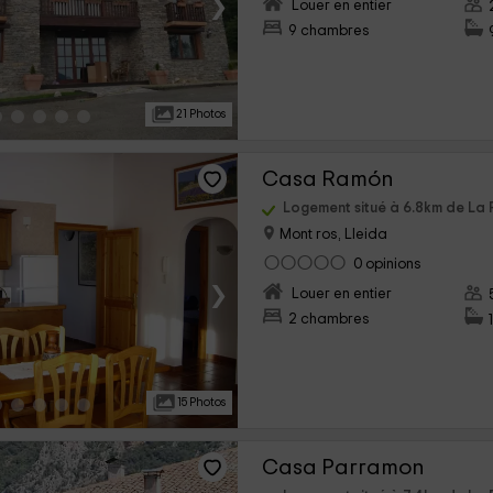
›
Louer en entier
9 chambres
21 Photos
Casa Ramón
Logement situé à 6.8km de La 
Mont ros, Lleida
0 opinions
›
Louer en entier
2 chambres
15 Photos
Casa Parramon