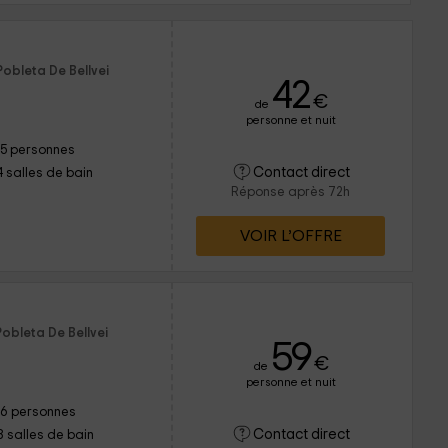
l
Pobleta De Bellvei
42
€
de
personne et nuit
15 personnes
Contact direct
4 salles de bain
Réponse après 72h
VOIR L’OFFRE
Pobleta De Bellvei
59
€
de
personne et nuit
16 personnes
Contact direct
8 salles de bain