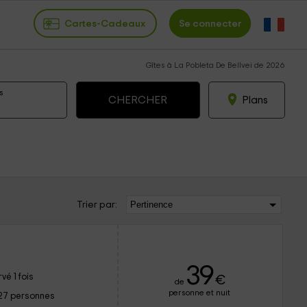
Cartes-Cadeaux
Se connecter
Gîtes à La Pobleta De Bellvei de 2026
s
Plans
Trier par:
39
vé 1 fois
€
de
personne et nuit
27 personnes