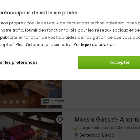
préoccupons de votre vie privée
39 Photos
s nos propres cookies et ceux de tiers et des technologies similaires 
 notre trafic, fournir des fonctionnalités pour les réseaux sociaux et pe
Massia Gasset- Apart
 publicité en fonction de vos habitudes de navigation, ce que vous ac
epter'. Plus d'informations sur notre.
Politique de cookies.
Logement situé à 3.0km de La 
Senterada, Lleida
0 opinions
er les préférences
Accepter
›
Louer en entier
2 chambres
27 Photos
Massia Gasset- Aparta
Logement situé à 3.0km de La 
Senterada, Lleida