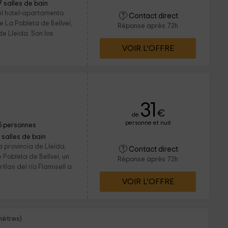
7 salles de bain
l hotel-apartamento
Contact direct
e La Pobleta de Bellveí,
Réponse après 72h
de Lleida. Son los
VOIR L’OFFRE
l
31
€
de
personne et nuit
5 personnes
1 salles de bain
a provincia de Lleida,
Contact direct
Pobleta de Bellvei, un
Réponse après 72h
llas del río Flamisell a
VOIR L’OFFRE
mètres)