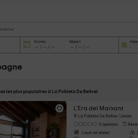
De Bellvei
Entrée
Départ
Hôte
spagne
tes les plus populaires à La Pobleta De Bellvei
L'Era del Marxant
La Pobleta De Bellvei, Lleida
0 opinions
Réser
Louer en entier