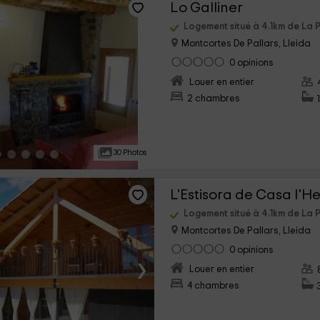
Lo Galliner
Logement situé à 4.1km de La P
Montcortes De Pallars, Lleida
0 opinions
›
Louer en entier
2 chambres
30 Photos
L'Estisora de Casa l'H
Logement situé à 4.1km de La P
Montcortes De Pallars, Lleida
0 opinions
›
Louer en entier
4 chambres