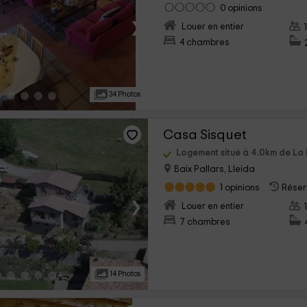
0 opinions
›
Louer en entier
4 chambres
34 Photos
Casa Sisquet
Logement situé à 4.0km de La 
Baix Pallars, Lleida
1 opinions
Réserv
›
Louer en entier
7 chambres
14 Photos