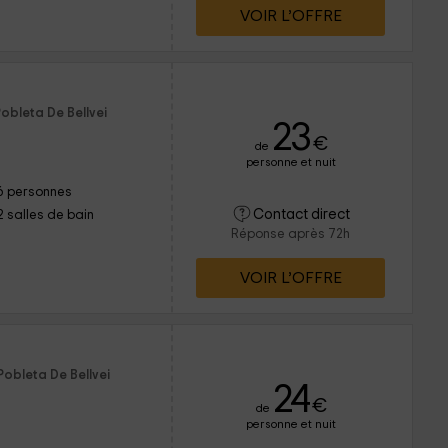
VOIR L’OFFRE
obleta De Bellvei
23
€
de
personne et nuit
6 personnes
Contact direct
2 salles de bain
Réponse après 72h
VOIR L’OFFRE
Pobleta De Bellvei
24
€
de
personne et nuit