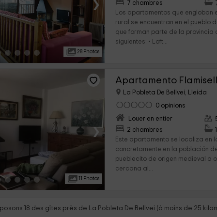
›
7 chambres
Los apartamentos que engloban e
rural se encuentran en el pueblo d
que forman parte de la provincia 
siguientes: • Loft...
28 Photos
Apartamento Flamisel
La Pobleta De Bellvei, Lleida
0 opinions
Louer en entier
›
2 chambres
Este apartamento se localiza en l
concretamente en la población de 
pueblecito de origen medieval a ori
cercana al...
11 Photos
posons 18 des gîtes près de La Pobleta De Bellvei (à moins de 25 kilo