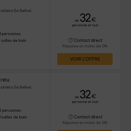
obleta De Bellvei
32
€
de
personne et nuit
4 personnes
Contact direct
1 salles de bain
Réponse en moins de 24h
VOIR L’OFFRE
ereu
obleta De Bellvei
32
€
de
personne et nuit
8 personnes
Contact direct
3 salles de bain
Réponse en moins de 24h