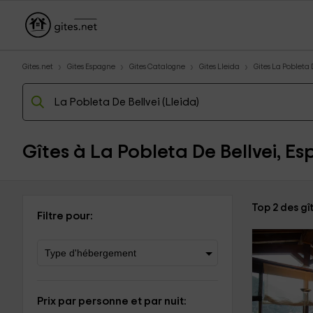
Gites.net
Gites Espagne
Gites Catalogne
Gites Lleida
Gites La Pobleta 
Gîtes à La Pobleta De Bellvei, E
Top 2 des gî
Filtre pour:
Prix par personne et par nuit: