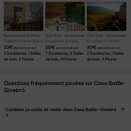
Apartament El Ribal
Can Sulo- Apartamento El Niu
Can Sulo- Apartamento
Valencia D'aneu (Lleida)
Rocallaura (Lleida)
Rocallaura (Lleida)
23
€
30
€
30
€
personne et nuit
personne et nuit
personne et nuit
2 Dormitorios, 1 Salles
7 Dormitorios, 5 Salles
2 Dormitorios, 1 Salles
de bain, 6 Plazas
de bain, 14 Plazas
de bain, 4 Plazas
Questions fréquemment posées sur Casa Batlle-
Ginebró
Combien ça coûte de rester dans Casa Batlle- Ginebró
?