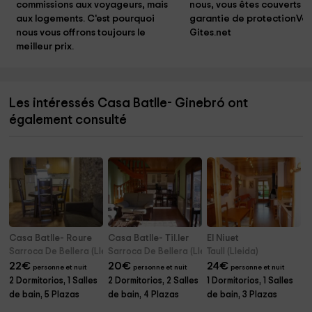
commissions aux voyageurs, mais 
nous, vous êtes couverts pa
aux logements. C'est pourquoi 
garantie de protectionVo
nous vous offrons toujours le 
Gites.net
meilleur prix.
Les intéressés Casa Batlle- Ginebró ont
également consulté
Casa Batlle- Roure
Casa Batlle- Til.ler
El Niuet
Sarroca De Bellera (Lleida)
Sarroca De Bellera (Lleida)
Taull (Lleida)
22
€
20
€
24
€
personne et nuit
personne et nuit
personne et nuit
2 Dormitorios, 1 Salles
2 Dormitorios, 2 Salles
1 Dormitorios, 1 Salles
de bain, 5 Plazas
de bain, 4 Plazas
de bain, 3 Plazas