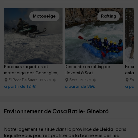
Motoneige
Rafting
Parcours raquettes et 
Descente en rafting de 
Excurs
motoneige des Conangles, 
Llavorsí à Sort
enfant
Vielha 2h
Mauric
El Pont De Suert
Sort
Esp
10.5 km
21.7 km
a partir de 121€
a partir de 35€
a part
Environnement de Casa Batlle- Ginebró
Notre logement se situe dans la province
de Lleida,
dans
laquelle vous pourrez profiter de la bonne vue des
les