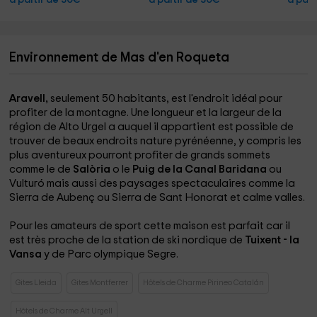
a partir de 30€
a partir de 30€
a part
Environnement de Mas d'en Roqueta
Aravell,
seulement 50 habitants, est l'endroit idéal pour
profiter de la montagne. Une longueur et la largeur de la
région de Alto Urgel
a auquel il appartient est possible de
trouver de beaux endroits nature pyrénéenne, y compris les
plus aventureux pourront profiter de grands sommets
comme le de
Salòria
o le
Puig de la Canal Baridana
ou
Vulturó mais aussi des paysages spectaculaires comme la
Sierra de Aubenç
ou Sierra de Sant Honorat
et calme valles.
Pour les amateurs de sport cette maison est parfait car il
est très proche de la station de ski nordique de
Tuixent - la
Vansa
y de
Parc olympique Segre.
Gites Lleida
Gites Montferrer
Hôtels de Charme Pirineo Catalán
Hôtels de Charme Alt Urgell