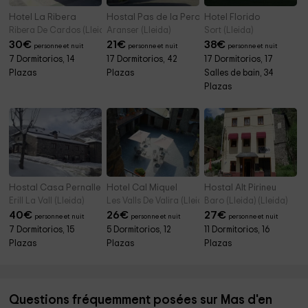
Hotel La Ribera
Hostal Pas de la Pera
Hotel Florido
Ribera De Cardos (Lleida)
Aranser (Lleida)
Sort (Lleida)
30
€
21
€
38
€
personne et nuit
personne et nuit
personne et nuit
7 Dormitorios, 14
17 Dormitorios, 42
17 Dormitorios, 17
Plazas
Plazas
Salles de bain, 34
Plazas
Hostal Casa Pernalle
Hotel Cal Miquel
Hostal Alt Pirineu
Erill La Vall (Lleida)
Les Valls De Valira (Lleida)
Baro (Lleida) (Lleida)
40
€
26
€
27
€
personne et nuit
personne et nuit
personne et nuit
7 Dormitorios, 15
5 Dormitorios, 12
11 Dormitorios, 16
Plazas
Plazas
Plazas
Questions fréquemment posées sur Mas d'en