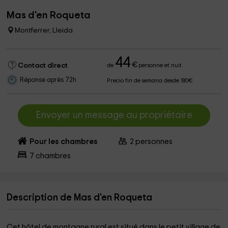
Mas d'en Roqueta
Montferrer, Lleida
44
€
Contact direct
de
personne et nuit
Réponse après 72h
Precio fin de semana desde 180€
Envoyer un message au propriétaire
Pour les chambres
2
personnes
7
chambres
Description de Mas d'en Roqueta
Cet hôtel de montagne rural est situé dans le petit village de