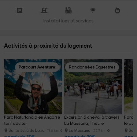
Installations et services
Activités à proximité du logement
Parcours Aventure
Randonnées Équestres
Parc Naturlandia en Andorre 
Excursion à cheval à travers 
Parcou
tarif adulte
La Massana, 1 heure
le par
Santa Juliá de Loria
La Massana
Sant
11.6 km
22.7 km