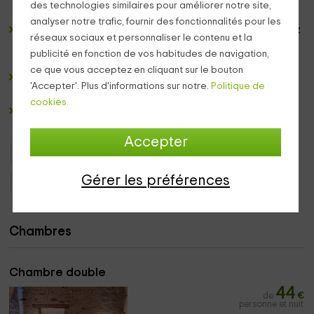
des technologies similaires pour améliorer notre site,
produits de la région.
analyser notre trafic, fournir des fonctionnalités pour les
Dans la plupart des cas Si vous le souhaitez, vous pouvez
réseaux sociaux et personnaliser le contenu et la
également faire une partie de paddle-tennis et n nos
publicité en fonction de vos habitudes de navigation,
pistes ou prendre un verre sur la belle terrasse
.
ce que vous acceptez en cliquant sur le bouton
Nous con
privé et un parking couvert pas à vous soucier
'Accepter'. Plus d'informations sur notre.
Politique de
de la voiture.
cookies.
Si vous voyagez avec un bébé, nous pouvons fournir
berceau sans problema.
Accepter
Hôtels de Charme Catalogne
Hôtels de Charme Lleida
Gérer les préférences
Hôtels de Charme Montferrer
Chambres
Chambre double
44
de
€
personne et nuit