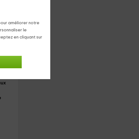
pour améliorer notre
rsonnaliser le
ceptez en cliquant sur
bles
le
aux
e