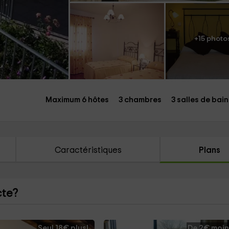
+15 photo
Maximum 6 hôtes
3 chambres
3 salles de bain
Caractéristiques
Plans
cte?
Seul 18€ plus!
De 2€ moin