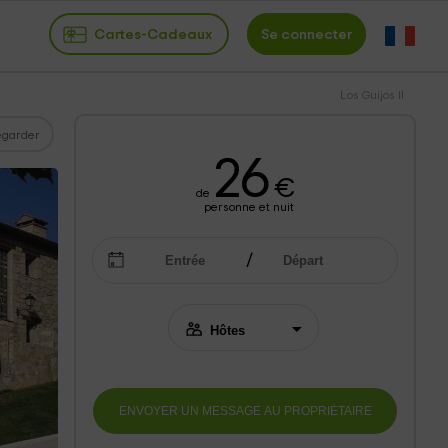
Cartes-Cadeaux
Se connecter
Los Guijos II
garder
26
€
de
personne et nuit