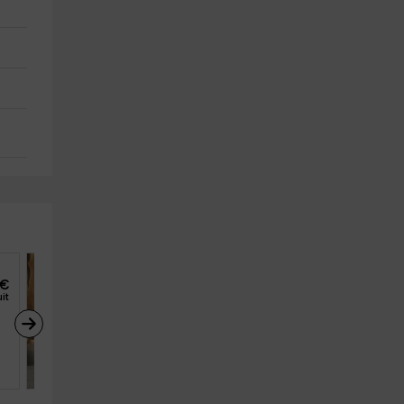
€
18
€
de
it
personne et nuit
Casa rural La Cruz
Navarredonda De Gredos (Ávila
9
5
2