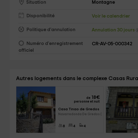
Montagne
Situation
Disponibilité
Voir le calendrier
Politique d'annulation
Annulation 30 jours
Numéro d'enregistrement
CR-AV-05-000342
officiel
Autres logements dans le complexe Casas Rurale
18
€
de
personne et nuit
Casa Tinao de Gredos
Navarredonda De Gredos (Ávila
8
4
4