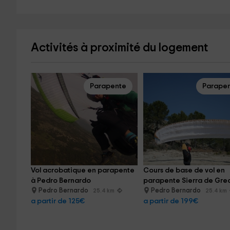
Activités à proximité du logement
Parapente
Parape
Vol acrobatique en parapente 
Cours de base de vol en 
à Pedro Bernardo
parapente Sierra de Gre
Pedro Bernardo
Pedro Bernardo
25.4 km
25.4 km
a partir de 125€
a partir de 199€