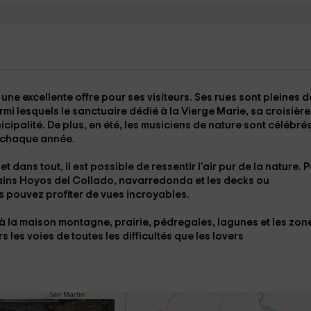
c une excellente offre pour ses visiteurs. Ses rues sont pleines d
rmi lesquels le
sanctuaire
dédié à la Vierge Marie, sa croisière
icipalité. De plus, en été, les
musiciens de nature sont célébré
e chaque année.
 et dans tout, il est possible de ressentir l'air pur de la nature. 
ains
Hoyos del Collado
,
navarredonda
et les decks ou
s pouvez profiter de vues incroyables.
 à la maison
montagne
, prairie, pédregales,
lagunes
et les zon
les voies de toutes les difficultés que les lovers