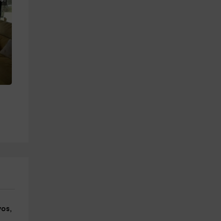
yos
,