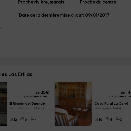
Proche rivière, marais, ...
Proche du centre
Date de la dernière mise à jour: 09/01/2017
s Las Erillas
35
€
14
de
de
personne et nuit
personne et nu
El Rincón del Duende
Casa Rural La Cerrá
Pedro Bernardo (Ávila)
Navalguijo (Ávila)
12
6
4
10
4
3