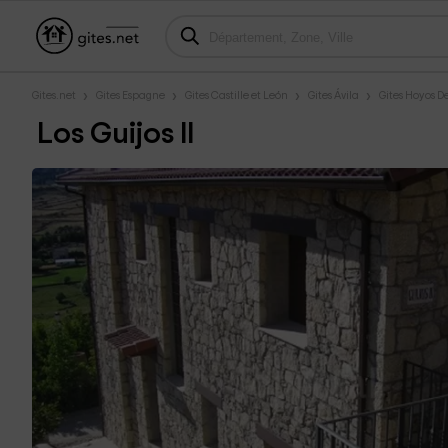
Gites.net
Gites Espagne
Gites Castille et León
Gites Ávila
Gites Hoyos D
Los Guijos II