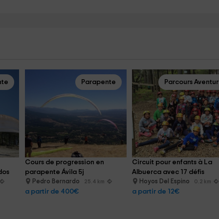
nte
Parapente
Parcours Aventu
Cours de progression en 
Circuit pour enfants à La 
dos
parapente Ávila 5j
Albuerca avec 17 défis
Pedro Bernardo
Hoyos Del Espino
25.4 km
0.2 km
a partir de 400€
a partir de 12€