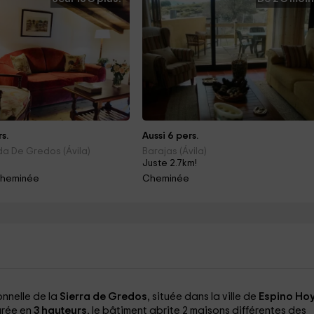
s.
Aussi 6 pers.
a De Gredos (Ávila)
Barajas (Ávila)
Juste 2.7km!
Cheminée
Cheminée
onnelle de la
Sierra de Gredos
, située dans la ville de
Espino Ho
urée en
3 hauteurs
, le bâtiment abrite 2 maisons différentes des