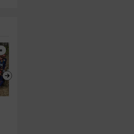
re
Parapente
Parcours Aventure
Baptême de vol en parapente 
Circuit d'accrobranche à La
à Alarilla
Alberca depuis plus de 12 an
Pedro Bernardo
Hoyos Del Espino
25.4 km
0.2 km
a partir de 50€
a partir de 18€