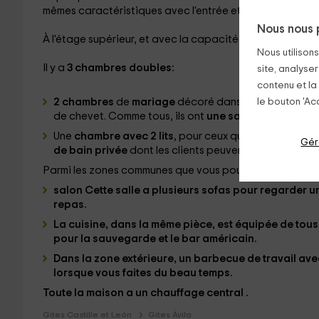
mêmes caractéristiques avec l'entrée et la zone individu
Nous nous 
À l'étage supérieur, et avec la capacité de
6 personne
Nous utilison
Il y a
3 chambres doubles:
site, analyser
contenu et la
2 chambres
de
mariage
décoré dans des tons doux qu
le bouton 'Acc
de chevet. Comme tous, ils ont
une salle de bain pri
Une
chambre avec 2 lits
, pour ceux qui préfèrent dor
Gér
de bain privée
dont les clients peuvent en profiter.
Parmi les zones communes que vous pouvez apprécier:
salon Cette salle a plusieurs sofas pour regarder un
repas.
La
cuisine
, dans la même pièce, est équipée de tous
pour la sauvegarde et le bar américain.
Dans la zone extérieure, un
barbecue
de travail ave
lorsque vous faites du beau temps.
Toute la maison a un chauffage central
.
Gites Castille et León
Gites Ávila