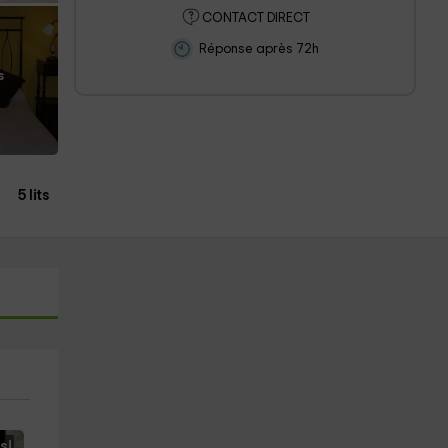
CONTACT DIRECT
Réponse après 72h
s
5 lits
s!