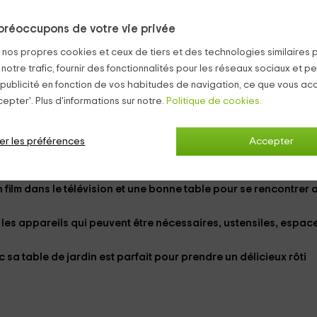
elles.
préoccupons de votre vie privée
s
, toute la maison a
chauffage
et vues sur les montagnes.
s nos propres cookies et ceux de tiers et des technologies similaires 
 notre trafic, fournir des fonctionnalités pour les réseaux sociaux et pe
 publicité en fonction de vos habitudes de navigation, ce que vous ac
i aident le reste, à la fois avec des en-têtes de forge et des ta
epter'. Plus d'informations sur notre.
Politique de cookies.
vée
entièrement équipée.
mir séparément, avec une grande fenêtre brillante. Aussi avec
sal
er les préférences
Accepter
 film dans le
télévision
et une
bonne table
pour se rencontrer 
 les appareils qui peuvent être nécessaires, ustensiles, espac
c sa table de jardin est parfait pour prendre un délicieux rôti