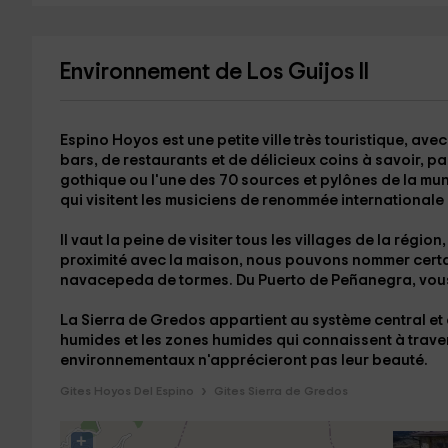
Environnement de Los Guijos II
Espino Hoyos
est une petite ville très touristique, ave
bars, de restaurants et de délicieux coins à savoir, pa
gothique ou l'une des 70
sources et pylônes
de la mun
qui visitent les musiciens de renommée international
Il vaut la peine de visiter tous les villages de la région,
proximité avec la maison, nous pouvons nommer cert
navacepeda de tormes
. Du
Puerto de Peñanegra
, vou
La
Sierra de Gredos
appartient au système central et
humides et les zones humides qui connaissent à travers 
environnementaux n'apprécieront pas leur beauté.
Gites Hoyos Del Espino
Gites Sierra de Gredos
+