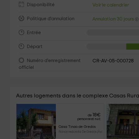
Disponibilité
Voir le calendrier
Politique d'annulation
Annulation 30 jours
Entrée
Départ
Numéro d'enregistrement
CR-AV-05-000728
officiel
Autres logements dans le complexe Casas Rural
18
€
de
personne et nuit
Casa Tinao de Gredos
Navarredonda De Gredos (Ávila