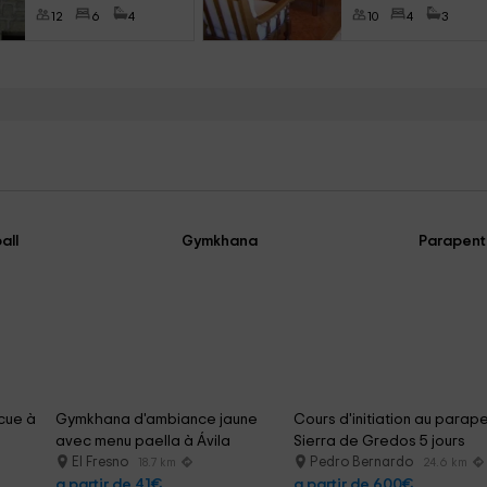
12
6
4
10
4
3
all
Gymkhana
Parapen
cue à 
Gymkhana d'ambiance jaune 
Cours d'initiation au parap
avec menu paella à Ávila
Sierra de Gredos 5 jours
El Fresno
Pedro Bernardo
18.7 km
24.6 km
a partir de 41€
a partir de 600€