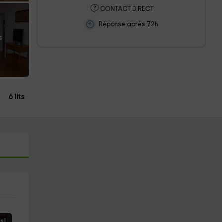
CONTACT DIRECT
Réponse après 72h
s
6 lits
s!