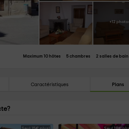
+12 photo
Maximum 10 hôtes
5 chambres
2 salles de bain
Caractéristiques
Plans
cte?
Seul 15€ plus!
Seul 19€ plu