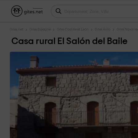
Gites.net
Gites Espagne
Gites Castille et León
Gites Ávila
Gites Navarre
Casa rural El Salón del Baile