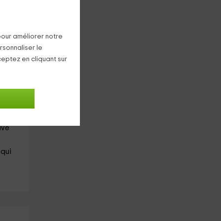
res
pour améliorer notre
rsonnaliser le
ceptez en cliquant sur
qui
ris,
que
uve
 qui