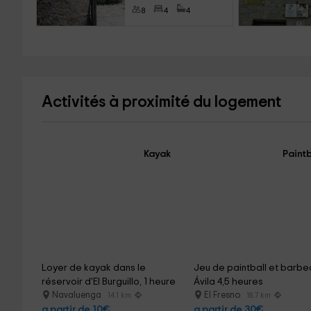
8
4
4
Activités à proximité du logement
Kayak
Paintb
Loyer de kayak dans le 
Jeu de paintball et barbe
réservoir d'El Burguillo, 1 heure
Ávila 4,5 heures
Navaluenga
El Fresno
14.1 km
18.7 km
a partir de 10€
a partir de 30€