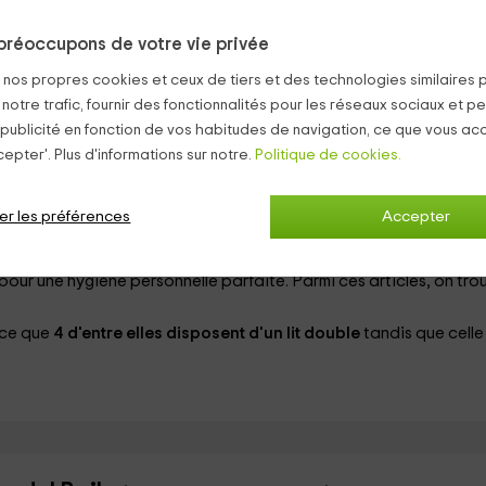
r les meilleures vacances afin que vous puissiez passer les meilleu
préoccupons de votre vie privée
ts.
s nos propres cookies et ceux de tiers et des technologies similaires 
 notre trafic, fournir des fonctionnalités pour les réseaux sociaux et pe
 publicité en fonction de vos habitudes de navigation, ce que vous ac
e de repos
epter'. Plus d'informations sur notre.
qui se compose de
, de plusieurs chaises
Politique de cookies.
tapizados 
ans un coin, la cheminée X
,
, peinte en blanc et encadrée de tons g
une table en bois
,
et de ses chaises.
er les préférences
Accepter
rrez disposer d'un ensemble complet d'articles ménagers
, ainsi 
préférées.
pour une hygiène personnelle parfaite. Parmi ces articles, on tro
 ce que
4 d'entre elles disposent d'un lit double
tandis que celle