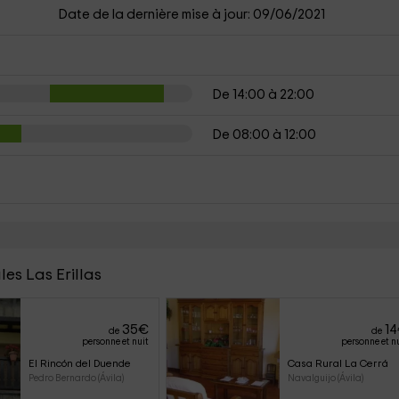
Date de la dernière mise à jour: 09/06/2021
De 14:00 à 22:00
De 08:00 à 12:00
es Las Erillas
35
€
14
de
de
personne et nuit
personne et n
El Rincón del Duende
Casa Rural La Cerrá
Pedro Bernardo (Ávila)
Navalguijo (Ávila)