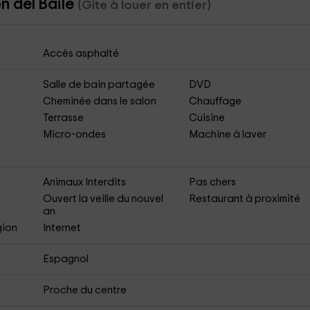
n del Baile
(Gîte à louer en entier)
Accès asphalté
Salle de bain partagée
DVD
Cheminée dans le salon
Chauffage
Terrasse
Cuisine
Micro-ondes
Machine à laver
Animaux Interdits
Pas chers
Ouvert la veille du nouvel
Restaurant à proximité
an
gion
Internet
Espagnol
s
Proche du centre