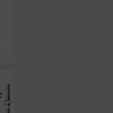
€
18
€
de
uit
personne et nuit
Casa rural La Cruz
Navarredonda De Gredos (Ávila