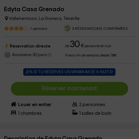
Edyta Casa Grenado
Vallehermoso, La Gomera, Ténérife
1
opinions
3 RÉSERVATIONS CONFIRMÉES
30
€
Réservation directe
de
personne et nuit
Annulation 30 jours
Precio fin de semana desde 118€
¡5% SI TU RÉSERVES UN MINIMUM DE 6 NUITS!
Réserver maintenant
Louer en entier
2
personnes
1
chambres
1
salles de bain
Description de Edyta Casa Grenado