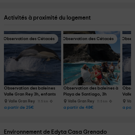
Activités à proximité du logement
Observation des Cétacés
Observation des Cétacés
Observ
Observation des baleines 
Observation des baleines à 
Observ
Valle Gran Rey 3h, enfants
Playa de Santiago, 3h
Valle 
Valle Gran Rey
Valle Gran Rey
Vall
11.5 km
11.5 km
a partir de 25€
a partir de 48€
a part
Environnement de Edyta Casa Grenado