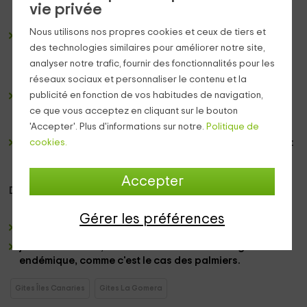
devenir un lit,
et à côté des
meubles en bois
dans
vie privée
lesquels nous avons la télévision
plasma.
Nous utilisons nos propres cookies et ceux de tiers et
une cuisine
dans laquelle vous pouvez faire vos plats
des technologies similaires pour améliorer notre site,
préférés sans problème, avec
appareils
et
exter
en
parfait état pour que vous puissiez en profiter au
analyser notre trafic, fournir des fonctionnalités pour les
maximum.
réseaux sociaux et personnaliser le contenu et la
publicité en fonction de vos habitudes de navigation,
une salle de bain complète
, dans laquelle nous
trouvons
une baignoire entre les toilettes,
et plusieurs
ce que vous acceptez en cliquant sur le bouton
serviettes pour plus de confort.
'Accepter'. Plus d'informations sur notre.
Politique de
cookies.
une chambre double
, dans laquelle nous trouvons
un lit
de mariage présenté avec des têtes de lit en bois
et
avec
tables
la nuit.
Accepter
Dans la zone
externe,
nous avons:
Gérer les préférences
Un porche
avec des tables et des chaises.
jardins à feuilles,
avec des éléments de la
végétation
endémique
, comme c'est le cas des
palmiers
.
Gites Îles Canaries
Gites La Gomera