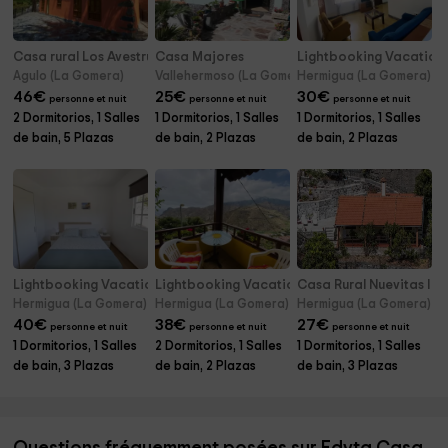
Casa rural Los Avestruces
Casa Majores
Lightbooking Vacation 
Agulo (La Gomera)
Vallehermoso (La Gomera)
Hermigua (La Gomera)
46
€
25
€
30
€
personne et nuit
personne et nuit
personne et nuit
2 Dormitorios, 1 Salles
1 Dormitorios, 1 Salles
1 Dormitorios, 1 Salles
de bain, 5 Plazas
de bain, 2 Plazas
de bain, 2 Plazas
Lightbooking Vacation Rentals- Juan y Fina II
Lightbooking Vacation Rentals- Casa Claudi
Casa Rural Nuevitas I
Hermigua (La Gomera)
Hermigua (La Gomera)
Hermigua (La Gomera)
40
€
38
€
27
€
personne et nuit
personne et nuit
personne et nuit
1 Dormitorios, 1 Salles
2 Dormitorios, 1 Salles
1 Dormitorios, 1 Salles
de bain, 3 Plazas
de bain, 2 Plazas
de bain, 3 Plazas