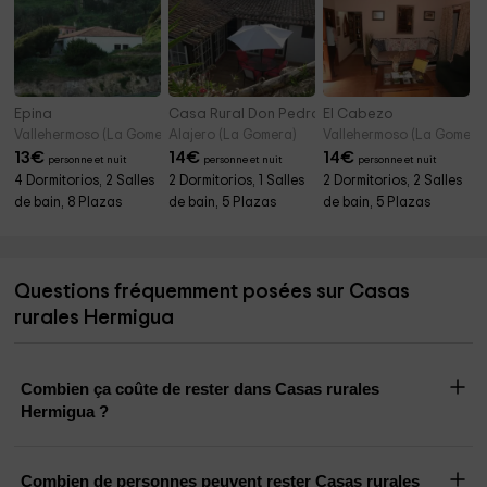
Epina
Casa Rural Don Pedro
El Cabezo
Vallehermoso (La Gomera)
Alajero (La Gomera)
Vallehermoso (La Gomera
13
€
14
€
14
€
personne et nuit
personne et nuit
personne et nuit
4 Dormitorios, 2 Salles
2 Dormitorios, 1 Salles
2 Dormitorios, 2 Salles
de bain, 8 Plazas
de bain, 5 Plazas
de bain, 5 Plazas
Questions fréquemment posées sur Casas
rurales Hermigua
Combien ça coûte de rester dans Casas rurales
Hermigua ?
Combien de personnes peuvent rester Casas rurales