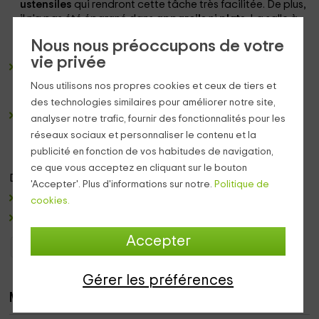
ustensiles
qui rendront cette tâche très facilitée. De plus,
il n'a pas été épargné dans
appareils
ni
plats
. La salle à
manger se compose d'une table
en bois, entourée de
Nous nous préoccupons de votre
banques.
vie privée
Une salle de bain complète
dans laquelle nous trouvons
tous les nécessaires, ainsi que les différents jeux de
Nous utilisons nos propres cookies et ceux de tiers et
serviettes
.
des technologies similaires pour améliorer notre site,
une ou 2 chambres qui peuvent être construites
à partir
analyser notre trafic, fournir des fonctionnalités pour les
d'un lit
Mariage
dans chacun ou des lits individuels. Le
réseaux sociaux et personnaliser le contenu et la
troisième a un
seul lit individuel.
publicité en fonction de vos habitudes de navigation,
ce que vous acceptez en cliquant sur le bouton
Déjà dans les zones extérieures , vous apprécierez:
>
'Accepter'. Plus d'informations sur notre.
Politique de
Une
terrasse avec table et chaises.
cookies.
Une zone de barbecue
.
Accepter
Gites Îles Canaries
Gites La Gomera
Gérer les préférences
Maisons