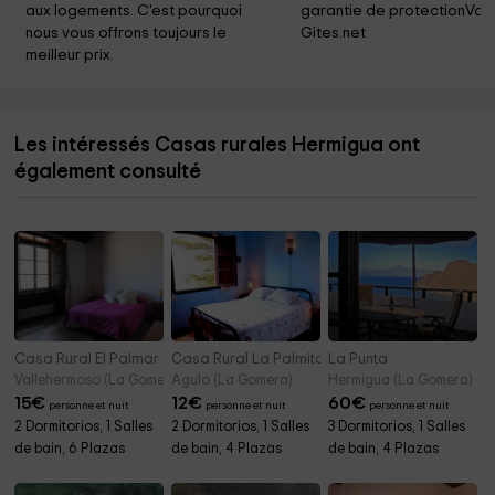
aux logements. C'est pourquoi 
garantie de protectionVoy
nous vous offrons toujours le 
Gites.net
meilleur prix.
Les intéressés Casas rurales Hermigua ont
également consulté
Casa Rural El Palmar
Casa Rural La Palmita
La Punta
Vallehermoso (La Gomera)
Agulo (La Gomera)
Hermigua (La Gomera)
15
€
12
€
60
€
personne et nuit
personne et nuit
personne et nuit
2 Dormitorios, 1 Salles
2 Dormitorios, 1 Salles
3 Dormitorios, 1 Salles
de bain, 6 Plazas
de bain, 4 Plazas
de bain, 4 Plazas