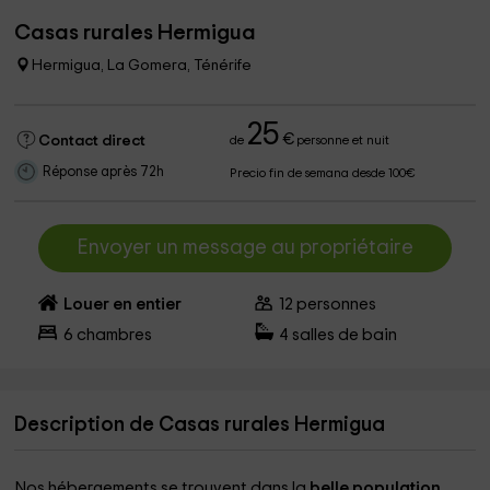
Casas rurales Hermigua
Hermigua, La Gomera, Ténérife
25
€
Contact direct
de
personne et nuit
Réponse après 72h
Precio fin de semana desde 100€
Envoyer un message au propriétaire
Louer en entier
12
personnes
6
chambres
4
salles de bain
Description de Casas rurales Hermigua
Nos hébergements se trouvent dans la
belle population