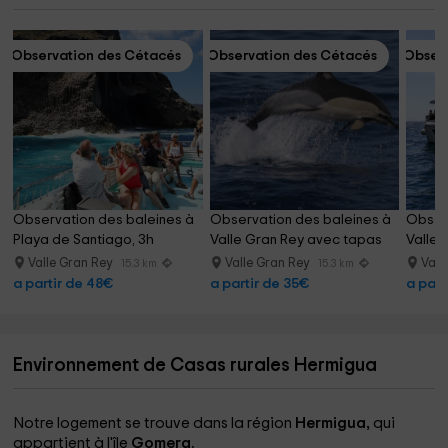
Observation des Cétacés
Observation des Cétacés
Observ
Observation des baleines à 
Observation des baleines à 
Observ
Playa de Santiago, 3h
Valle Gran Rey avec tapas
Valle 
Valle Gran Rey
Valle Gran Rey
Vall
15.3 km
15.3 km
a partir de 48€
a partir de 35€
a part
Environnement de Casas rurales Hermigua
Notre logement se trouve dans la région
Hermigua,
qui
appartient à l'île
Gomera.