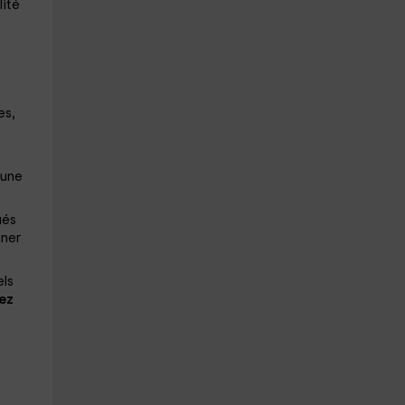
lité
es,
 une
ués
uner
els
ez