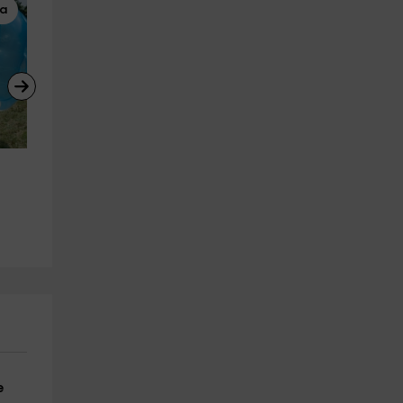
ra
Gymkhana
Parapente
Humour jaune avec différents 
Vol en parapente à travers l
tests à Ávila
Sierra de Gredos, 800 mètr
El Fresno
Ávila (Ville)
26.6 km
20.2 km
a partir de 28€
a partir de 95€
e