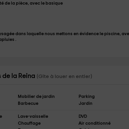
ôté de la pièce, avec le
basique
ysagée
dans laquelle nous mettons en évidence le
piscine
, av
apluies
.
 de la Reina
(Gîte à louer en entier)
Mobilier de jardin
Parking
Barbecue
Jardin
e
Lave-vaisselle
DVD
Chauffage
Air conditionné