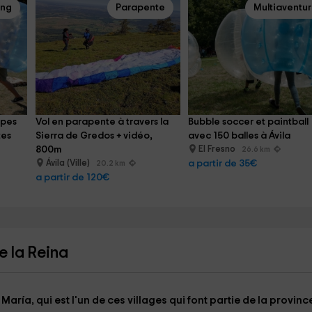
ing
Parapente
Multiaventu
upes 
Vol en parapente à travers la 
Bubble soccer et paintball 
tes
Sierra de Gredos + vidéo, 
avec 150 balles à Ávila
800m
El Fresno
26.6 km
Ávila (Ville)
a partir de 35€
20.2 km
a partir de 120€
e la Reina
 María
, qui est l'un de ces villages qui font partie de la provinc