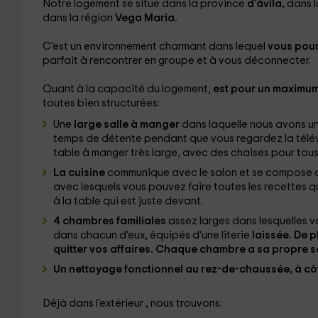
Notre logement se situe dans la province
d'ávila,
dans l
dans la région
Vega Maria.
C'est un environnement charmant dans lequel
vous pour
parfait à rencontrer en groupe et à vous déconnecter.
Quant à la capacité du logement,
est pour un maximum
toutes bien structurées:
Une
large salle à manger
dans laquelle nous avons un
temps de détente pendant que vous regardez la télévi
table à manger très large, avec des chaises pour tous
La cuisine
communique avec le salon et se compose d
avec lesquels vous pouvez faire toutes les recettes q
à la table qui est juste devant.
4 chambres familiales
assez larges dans lesquelles v
dans chacun d'eux, équipés d'une literie
laissée. De 
quitter vos affaires. Chaque chambre a sa propre s
Un
nettoyage fonctionnel au rez-de-chaussée
, à c
Déjà dans l'extérieur , nous trouvons: