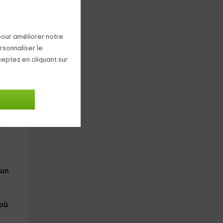
ec
pour améliorer notre
rsonnaliser le
ceptez en cliquant sur
ent
r
'un
 où