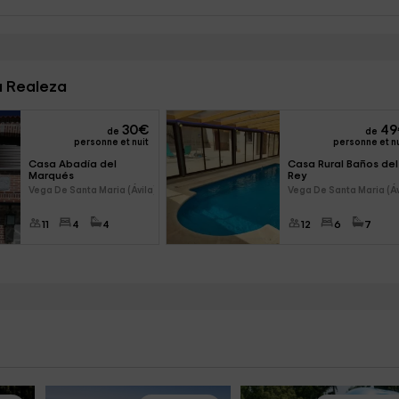
a Realeza
30
€
49
de
de
personne et nuit
personne et nu
Casa Abadía del 
Casa Rural Baños del
Marqués
Rey
Vega De Santa Maria (Ávila)
Vega De Santa Maria (Áv
11
4
4
12
6
7