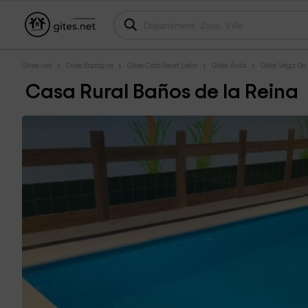
Gites.net
Gites Espagne
Gites Castille et León
Gites Ávila
Gites Vega De
Casa Rural Baños de la Reina