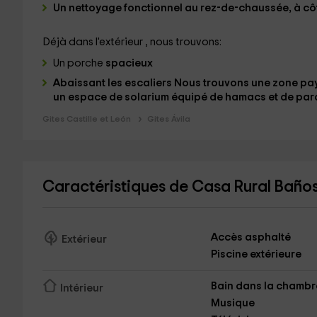
Un
nettoyage fonctionnel au rez-de-chaussée
, à c
Déjà dans l'extérieur , nous trouvons:
Un porche
spacieux
Abaissant les escaliers
Nous trouvons une
zone pa
un espace de solarium équipé de hamacs et de par
Gites Castille et León
Gites Ávila
Caractéristiques de Casa Rural Baños
Accès asphalté
Extérieur
Piscine extérieure
Bain dans la chambr
Intérieur
Musique