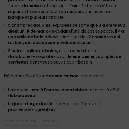
pourrez profiter de la cuisson de la façon dont vous le
feriez à la maison et sans problème. De l'autre côté du
séjour se trouve une table de restauration avec une
banque et plusieurs chaises.
5 chambres doubles
, équipées de sorte que
3 d'entre eux
aient un lit de mariage
et dans l'une de ces espaces, il y a
une salle de bain privée,
tandis que les
2 chambres qui
restent, ont quelques individus
individuels.
3 autres salles de bains
, communes à toute la maison
dans laquelle vous allez avoir le
équipement complet de
serviettes
dont vous pouvez avoir besoin.
Déjà dans l'extérieur
de cette maison
, la maison a:
Un porche
juste à l'entrée, avec table
et chaises à côté
du
barbecue
.
Un
jardin large
dans lequel vous profiterez de
promenades agréables.
Gites Castille et León
Gites Ávila