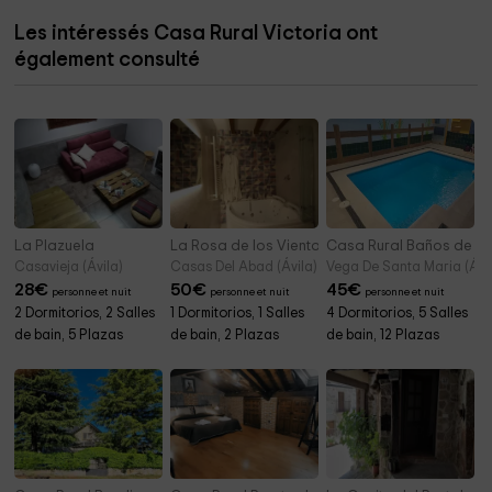
Les intéressés Casa Rural Victoria ont
également consulté
La Plazuela
La Rosa de los Vientos
Casa Rural Baños de la
Casavieja (Ávila)
Casas Del Abad (Ávila)
Vega De Santa Maria (Ávil
28
€
50
€
45
€
personne et nuit
personne et nuit
personne et nuit
2 Dormitorios, 2 Salles
1 Dormitorios, 1 Salles
4 Dormitorios, 5 Salles
de bain, 5 Plazas
de bain, 2 Plazas
de bain, 12 Plazas