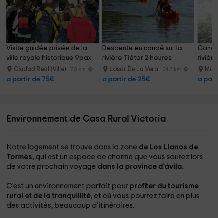
Visite guidée privée de la 
Descente en canoë sur la 
Canoë 
ville royale historique 9pax
rivière Tiétar 2 heures
rivièr
Ciudad Real (Ville)
Losar De La Vera
Madr
7.0 km
24.7 km
a partir de 75€
a partir de 25€
a part
Environnement de Casa Rural Victoria
Notre logement se trouve dans la zone
de Los Llanos de
Tormes,
qui est un espace de charme que vous saurez lors
de votre prochain voyage
dans la province d'ávila.
C'est un environnement parfait pour
profiter du tourisme
rural et de la tranquillité,
et où vous pourrez faire en plus
des activités, beaucoup d'itinéraires.