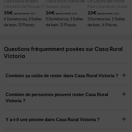
Casa Rural Braulio
Casa Rural Puerta de Castilla
La Casita del Portal
Herradon De Pinares (Ávila)
Velayos (Ávila)
Pedro Bernardo (Ávila)
35
€
24
€
23
€
personne et nuit
personne et nuit
personne et nuit
6 Dormitorios, 3 Salles
5 Dormitorios, 3 Salles
3 Dormitorios, 2 Salles
de bain, 12 Plazas
de bain, 12 Plazas
de bain, 6 Plazas
Questions fréquemment posées sur Casa Rural
Victoria
Combien ça coûte de rester dans Casa Rural Victoria ?
Combien de personnes peuvent rester Casa Rural
Victoria ?
Y a-t-il une piscine dans Casa Rural Victoria ?