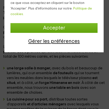
ce que vous acceptez en cliquant sur le bouton
Notre logement se situe dans la zone
de Los Llanos de
'Accepter'. Plus d'informations sur notre.
Politique de
Tormes
, qui est un espace de charme dans lequel vous
cookies.
pourrez profiter dans la province
d'ávila.
Accepter
C'est un logement entièrement équipé dans le
et vous
pourrez profiter des vacances
dans un espace plein de
confort et avec plusieurs plantes.
Gérer les préférences
La maison a
un espace pour 10 personnes
qui pourront
profiter des 3 plantes
qui distribuent la maison, avec un
total de 100 mètres carrés, et les pièces suivantes:
une large salle à manger,
avec du bois et beaucoup de
lumières, qui a un ensemble
de fauteuils
qui se tournent
vers les meubles dans lesquels le téléviseur plasma
est
situé
, et à côté, un
forge Himenene en noir
. À côté de cet
ensemble, nous trouvons
une table en bois
avec son
ensemble de chaises.
La cuisine pour sa part,
distribue toutes sortes
d'appareils
et d'articles ménagers
avec lesquels vous