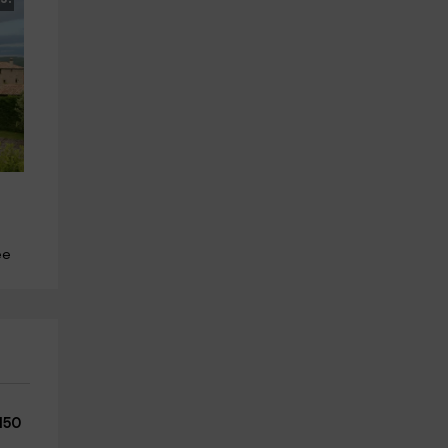
ée
150