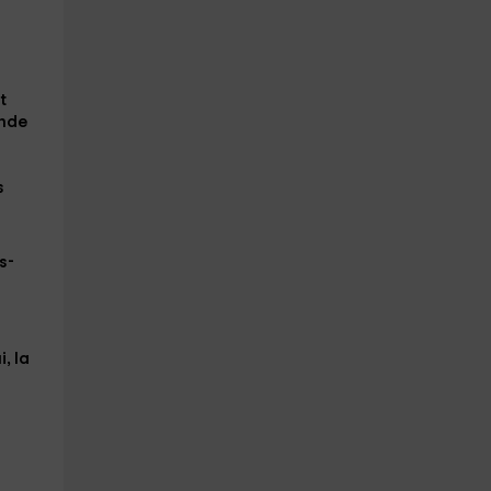
t
ande
s
s-
i, la