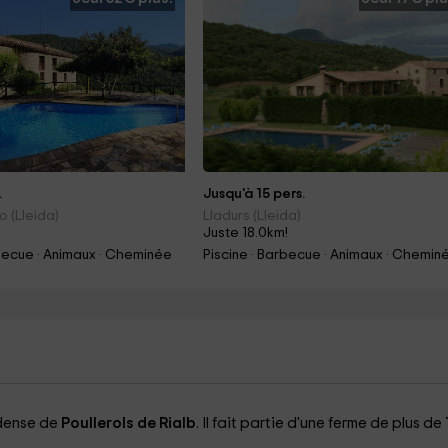
.
Jusqu'à 15 pers.
o (Lleida)
Lladurs (Lleida)
Juste 18.0km!
rbecue · Animaux · Cheminée
Piscine · Barbecue · Animaux · Chemin
idense de
Poullerols de Rialb
. Il fait partie d'une ferme de plus de