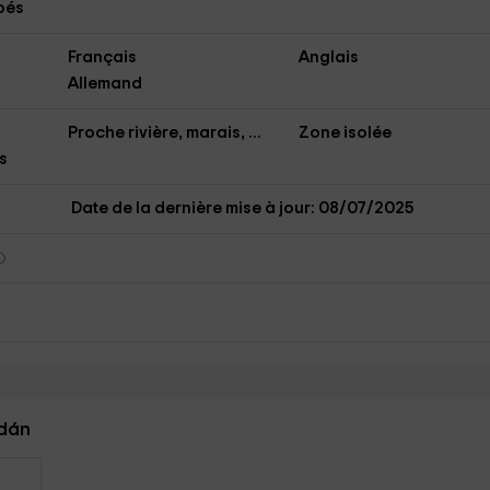
bés
Français
Anglais
Allemand
Proche rivière, marais, ...
Zone isolée
s
Date de la dernière mise à jour: 08/07/2025
rdán