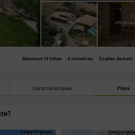
+39 photo
Maximum 14 hôtes
6 chambres
3 salles de bain
Caractéristiques
Plans
cte?
Seul 52€ plus!
Seul 17€ plu