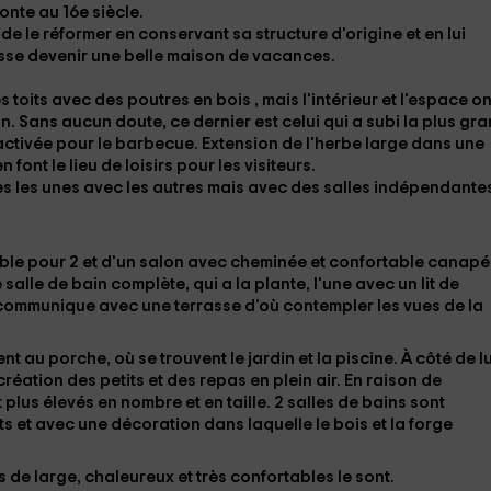
monte au
16e siècle.
 le réformer en conservant sa structure d'origine et en lui
uisse devenir une belle maison de vacances.
s toits avec des poutres en bois , mais l'intérieur et l'espace on
n. Sans aucun doute, ce dernier est celui qui a subi la plus gr
activée pour le
barbecue
. Extension de l'herbe large dans une
n font le lieu de loisirs pour les visiteurs.
 les unes avec les autres mais avec des salles indépendante
ble pour 2 et d'un salon avec
cheminée
et confortable
canapé
 salle de bain complète
, qui a la plante, l'une avec un lit de
eur communique avec une
terrasse
d'où contempler les vues de la
ent au
porche
, où se trouvent le jardin et la piscine. À côté de lu
éation des petits et des repas en plein air. En raison de
t plus élevés en nombre et en taille.
2 salles de bains
sont
nts et avec une décoration dans laquelle le bois et la forge
s de large, chaleureux et très confortables le sont.