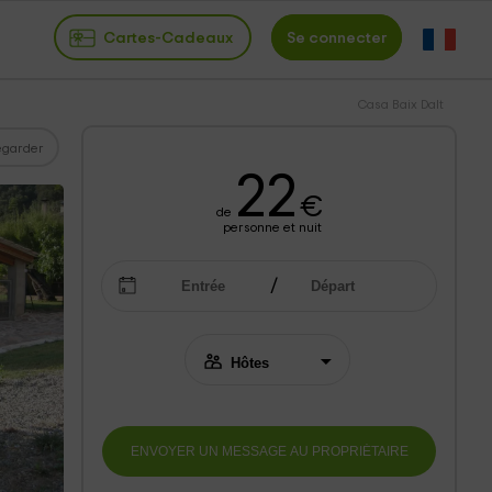
Cartes-Cadeaux
Se connecter
Casa Baix Dalt
garder
22
€
de
personne et nuit