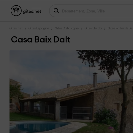
Gites.net
Gites Espagne
Gites Catalogne
Gites Lleida
Gites Pallerols De
Casa Baix Dalt