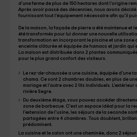
d'une ferme de plus de
150 hectares
dont l'origine re
Après avoir passé des décennies, nous avons décidé de
fournissant tout l'équipement nécessaire afin qu'il p
De la maison, la façade de
pierre
a été maintenue et le
été transformés pour lui donner une nouvelle utilisatio
transformation en incorporant le
piscine
et une zone 
enceinte clôturée et équipée de hamacs et
jardin
qui e
La maison est distribuée dans
2 plantes
communiquées
pour le plus grand confort des visiteurs.
Le
rez-de-chaussée
a une cuisine, équipée d'une ta
chama
. Ce sont
2 chambres doubles
, en plus de
une
mariage et l'autre avec 2 lits individuels. L'extéri
rivière Segre.
Du
deuxième étage
, vous pouvez accéder directem
zone de barbecue. C'est un espace idéal pour la recr
l'extension de l'usine, les séjours de la seconde son
partagées entre
4 chambres
. Tous doublent, brilla
prédominent.
La cuisine et le salon ont une
cheminée
, donc 2 séjour