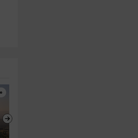
re
Vol en Montgolfière
Canyoning