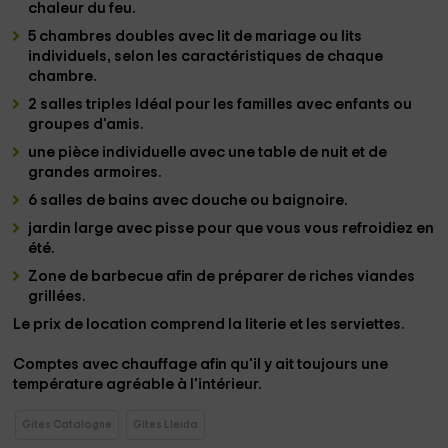
chaleur du feu.
5 chambres doubles
avec lit de mariage ou lits
individuels, selon les caractéristiques de chaque
chambre.
2 salles triples
Idéal pour les familles avec enfants ou
groupes d'amis.
une pièce individuelle
avec une table de nuit et de
grandes armoires.
6 salles de bains
avec douche ou baignoire.
jardin large avec pisse
pour que vous vous refroidiez en
été.
Zone de barbecue
afin de préparer de riches viandes
grillées.
Le prix de location
comprend la literie et les serviettes
.
Comptes avec
chauffage
afin qu'il y ait toujours une
température agréable à l'intérieur.
Gites Catalogne
Gites Lleida