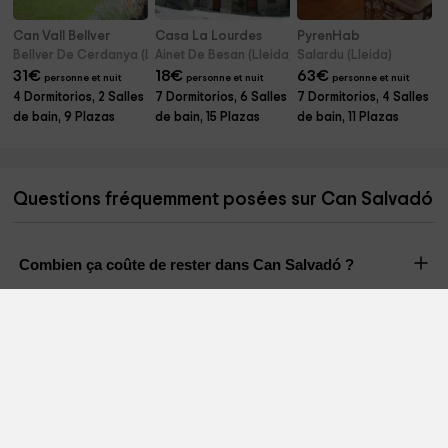
Can Vall Bellver
Casa La Lourdes
PyrenHab
Bellver De Cerdanya (Lleida)
Ainet De Besan (Lleida)
Salardu (Lleida)
31
€
18
€
63
€
personne et nuit
personne et nuit
personne et nuit
4 Dormitorios, 2 Salles
7 Dormitorios, 6 Salles
7 Dormitorios, 4 Salles
de bain, 9 Plazas
de bain, 15 Plazas
de bain, 11 Plazas
Questions fréquemment posées sur Can Salvadó
Combien ça coûte de rester dans Can Salvadó ?
Combien de personnes peuvent rester Can Salvadó ?
Y a-t-il une piscine dans Can Salvadó ?