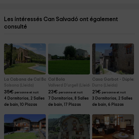
Les intéressés Can Salvadó ont également
consulté
La Cabana de Cal Barrera
Cal Bola
Casa Garbot - Dúplex
Solsona (Lleida)
Vallverd D'urgell (Lleida)
Durro (Lleida)
35
€
23
€
21
€
personne et nuit
personne et nuit
personne et nuit
4 Dormitorios, 2 Salles
7 Dormitorios, 8 Salles
3 Dormitorios, 2 Salles
de bain, 10 Plazas
de bain, 17 Plazas
de bain, 6 Plazas