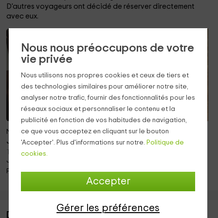
D'autres voyageurs ont décidé de réserver directement
avec eux.
De 16€ moins!
Seul 6€ plus!
Nous nous préoccupons de votre
vie privée
Nous utilisons nos propres cookies et ceux de tiers et
des technologies similaires pour améliorer notre site,
analyser notre trafic, fournir des fonctionnalités pour les
réseaux sociaux et personnaliser le contenu et la
publicité en fonction de vos habitudes de navigation,
ce que vous acceptez en cliquant sur le bouton
Note 10.0
Note 10.0
Jusqu'à 14 pers.
Jusqu'à 16 pers.
'Accepter'. Plus d'informations sur notre.
Politique de
Torregrossa (Lleida)
Corbins (Lleida)
cookies.
Juste 17.2km!
Juste 24.6km!
Piscine · Barbecue · Cheminée
Piscine · Barbecue · Cheminée
Accepter
Gérer les préférences
Description de Can Salvadó