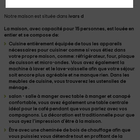
Notre maison est située dans
ivars d
La maison, avec
capacité pour 15 personnes
,
est louée en
entier
et se compose de:
Cuisine
entièrement équipée de tous les appareils
nécessaires pour cuisiner comme si vous étiez dans
votre propre maison, comme:
réfrigérateur, four, plaque
de cuisson et micro-ondes
. Vous avez également
la
machine à laver et le lave-vaisselle
afin que votre séjour
soit encore plus agréable et ne manque rien. Dans les
meubles de cuisine, vous trouverez les ustensiles de
ménage .
salon - salle à manger
avec table
à manger et canapé
confortable, vous avez également une table centrale
idéal pour le café pendant que vous parlez avec vos
compagnons. La décoration est traditionnelle pour que
vous ayez l'impression d'être à la maison.
Être avec une cheminée de bois de chauffage
afin que
vous puissiez vous détendre tout en profitant de la