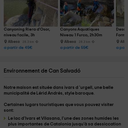
Canyoning Riera d'Osor, 
Canyons Aquatiques 
Desce
niveau facile, 3h
Niveau 1 Furco, 2h30m
Formig
4h30
Albesa
Albesa
Alb
28.3 km
28.3 km
a partir de 45€
a partir de 55€
a part
Environnement de Can Salvadó
Notre maison est située dans
ivars d 'urgell
, une belle
municipalité de
Lérid Andrés
, style baroque.
Certaines lugars touristiques que vous pouvez visiter
sont:
Le lac d'Ivars et Vilasana
, l'une des zones humides les
plus importantes de
Catalonia
jusqu'à sa dessiccation