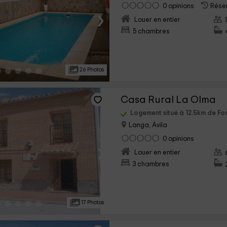
0 opinions
Réser
›
Louer en entier
5 chambres
26 Photos
Casa Rural La Olma
Logement situé à 12.5km de Fo
Langa, Ávila
0 opinions
›
Louer en entier
3 chambres
17 Photos