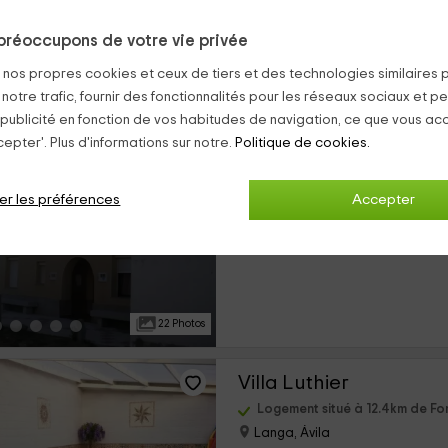
préoccupons de votre vie privée
37 Photos
s nos propres cookies et ceux de tiers et des technologies similaires 
 notre trafic, fournir des fonctionnalités pour les réseaux sociaux et pe
Casa Nautilus
 publicité en fonction de vos habitudes de navigation, ce que vous ac
epter'. Plus d'informations sur notre.
Politique de cookies.
Logement situé à 10.1km de Fon
Narros De Saldueña, Ávila
0 opinions
er les préférences
Accepter
›
Louer en entier
2 chambres
22 Photos
Villa Luthier
Logement situé à 12.4km de Fo
Langa, Ávila