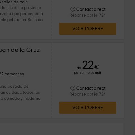
3 salles de bain
dentro de la provincia
Contact direct
la zona que pertenece a
Réponse après 72h
able población. Se trata
VOIR L’OFFRE
uan de la Cruz
22
€
de
personne et nuit
22 personnes
de una posada de
Contact direct
han cuidado todos los
Réponse après 72h
cio cómodo y moderno.
VOIR L’OFFRE