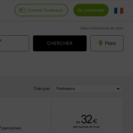
Cartes-Cadeaux
Se connecter
Gîtes à Fontiveros de 2026
s
Plans
Trier par:
32
€
de
personne et nuit
7 personnes