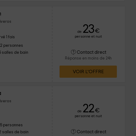
n
iveros
23
€
de
personne et nuit
vé 1 fois
12 personnes
Contact direct
5 salles de bain
Réponse en moins de 24h
VOIR L’OFFRE
a
iveros
22
€
de
personne et nuit
15 personnes
Contact direct
2 salles de bain