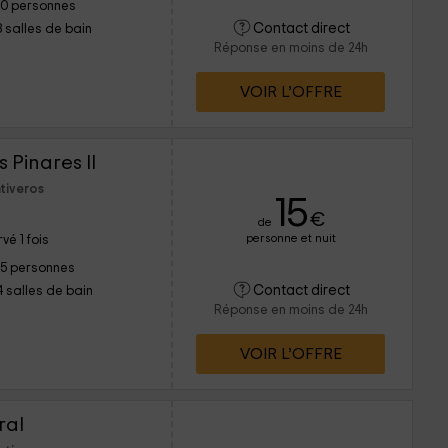
10 personnes
Contact direct
3 salles de bain
Réponse en moins de 24h
VOIR L’OFFRE
s Pinares II
tiveros
15
€
de
personne et nuit
vé 1 fois
15 personnes
Contact direct
4 salles de bain
Réponse en moins de 24h
VOIR L’OFFRE
ral