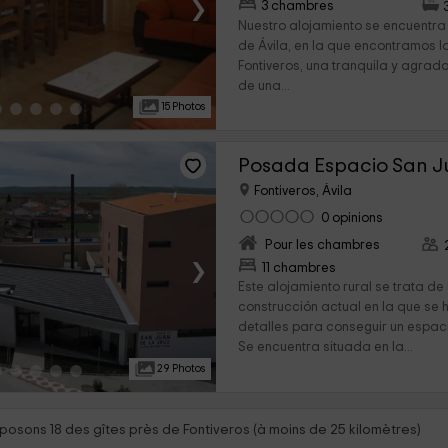
›
3 chambres
Nuestro alojamiento se encuentra 
de Ávila, en la que encontramos 
Fontiveros, una tranquila y agrad
de una...
15 Photos
Posada Espacio San J
Fontiveros, Ávila
0 opinions
Pour les chambres
›
11 chambres
Este alojamiento rural se trata 
construcción actual en la que se 
detalles para conseguir un espa
Se encuentra situada en la...
29 Photos
posons 18 des gîtes près de Fontiveros (à moins de 25 kilomètres)