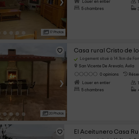
›
Louer en entier
5 chambres
17 Photos
Casa rural Cristo de lo
Logement situé à 14.1km de Fon
San Vicente De Arevalo, Ávila
0 opinions
Réser
›
Louer en entier
5 chambres
20 Photos
El Aceitunero Casa Ru