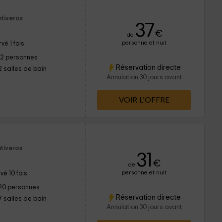
ntiveros
37
€
de
personne et nuit
vé 1 fois
12 personnes
Réservation directe
2 salles de bain
Annulation 30 jours avant
VOIR L’OFFRE
ntiveros
31
€
de
personne et nuit
vé 10 fois
20 personnes
Réservation directe
7 salles de bain
Annulation 30 jours avant