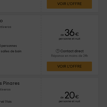
VOIR L’OFFRE
ro
ntiveros
36
€
de
personne et nuit
5 personnes
Contact direct
1 salles de bain
Réponse en moins de 24h
VOIR L’OFFRE
os Pinares
tiveros
20
€
de
personne et nuit
vé 1 fois