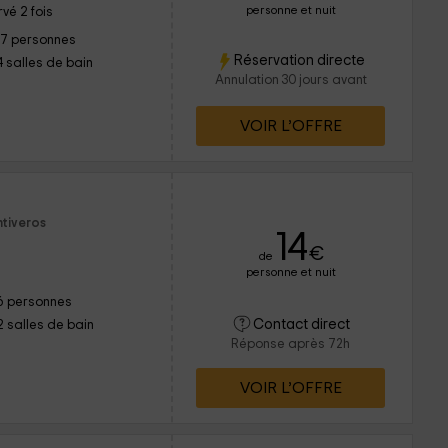
personne et nuit
vé 2 fois
17 personnes
Réservation directe
4 salles de bain
Annulation 30 jours avant
VOIR L’OFFRE
ntiveros
14
€
de
personne et nuit
6 personnes
Contact direct
2 salles de bain
Réponse après 72h
VOIR L’OFFRE