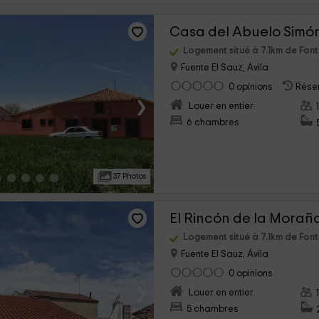
Casa del Abuelo Simó
Logement situé à 7.1km de Font
Fuente El Sauz, Ávila
0 opinions
Réser
›
Louer en entier
6 chambres
37 Photos
El Rincón de la Morañ
Logement situé à 7.1km de Font
Fuente El Sauz, Ávila
0 opinions
›
Louer en entier
5 chambres