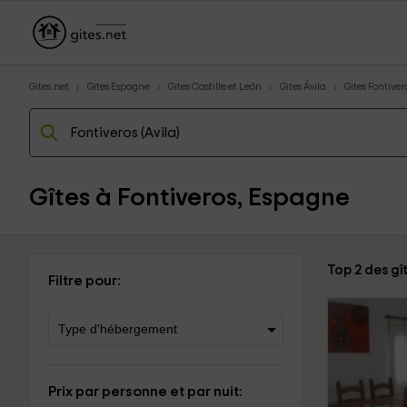
Gites.net
Gites Espagne
Gites Castille et León
Gites Ávila
Gites Fontiver
Gîtes à Fontiveros, Espagne
Top 2 des gî
Filtre pour:
Prix par personne et par nuit: