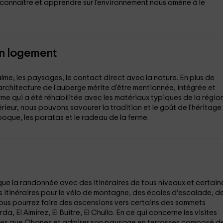
onnaître et apprendre sur l'environnement nous amène à le
on logement
 calme, les paysages, le contact direct avec la nature. En plus de
'architecture de l'auberge mérite d'être mentionnée, intégrée et
me qui a été réhabilitée avec les matériaux typiques de la région
térieur, nous pouvons savourer la tradition et le goût de l'héritage
oque, les paratas et le radeau de la ferme.
 que la randonnée avec des itinéraires de tous niveaux et certain
s itinéraires pour le vélo de montagne, des écoles d’escalade, d
vous pourrez faire des ascensions vers certains des sommets
a, El Almirez, El Buitre, El Chullo. En ce qui concerne les visites
 telles que Ohanes et admirer son paysage en terrasses composé d