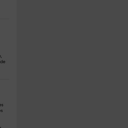
,
 de
es
es
e