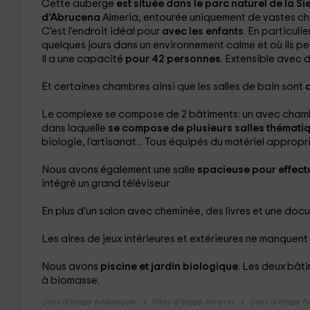
Cette auberge
est située dans le parc naturel de la S
d’Abrucena
Almeria, entourée uniquement de vastes ch
C'est l'endroit idéal pour
avec les enfants
. En particuli
quelques jours dans un environnement calme et où ils p
Il a une capacité
pour 42 personnes
. Extensible avec d
Et certaines chambres ainsi que les salles de bain sont
Le complexe se compose de 2 bâtiments: un avec chambre
dans laquelle
se compose de plusieurs salles thématiqu
biologie, l'artisanat... Tous équipés du matériel appropri
Nous avons également une salle
spacieuse pour effectu
intégré un grand téléviseur.
En plus d'un salon avec cheminée, des livres et une doc
Les aires de jeux intérieures et extérieures
ne manquent p
Nous avons
piscine et jardin biologique
. Les deux bât
à biomasse.
Gîtes d'étape Andalousie
Gîtes d'étape Almería
Gîtes d'étape 