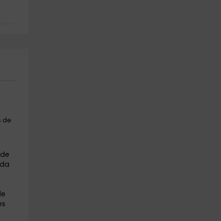
s de
 de
ada
de
es