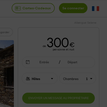
Cartes-Cadeaux
Se connecter
Albergue Selene
garder
300
€
de
personne et nuit
Chambres