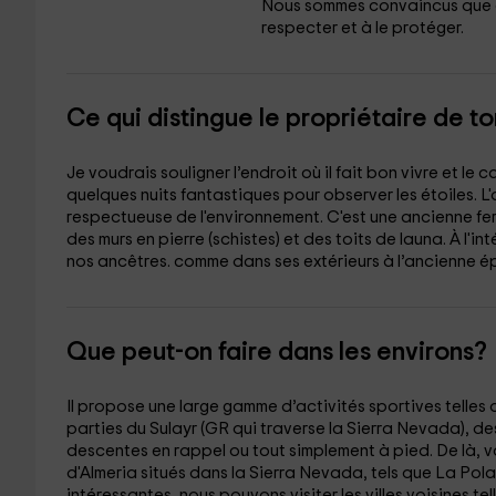
Nous sommes convaincus que c
respecter et à le protéger.
Ce qui distingue le propriétaire de t
Je voudrais souligner l’endroit où il fait bon vivre et le
quelques nuits fantastiques pour observer les étoiles. L
respectueuse de l'environnement. C'est une ancienne fer
des murs en pierre (schistes) et des toits de launa. À l'in
nos ancêtres. comme dans ses extérieurs à l’ancienne ép
Que peut-on faire dans les environs?
Il propose une large gamme d’activités sportives telles
parties du Sulayr (GR qui traverse la Sierra Nevada), de
descentes en rappel ou tout simplement à pied. De là, 
d'Almeria situés dans la Sierra Nevada, tels que La Polard
intéressantes, nous pouvons visiter les villes voisines