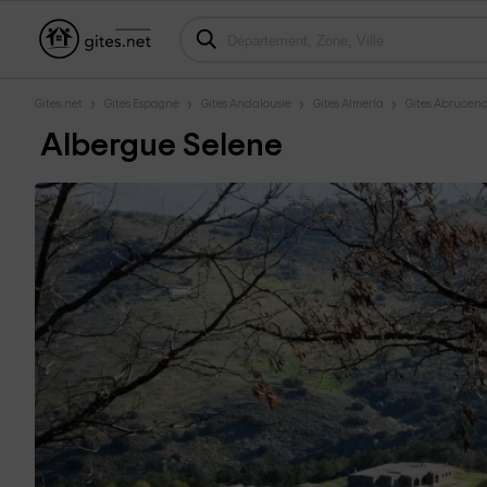
Gites.net
Gites Espagne
Gites Andalousie
Gites Almería
Gites Abrucen
Albergue Selene