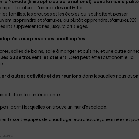
ierra Nevada (limitrophe du parc national), dans la municipalité
amps de nature où mener des activités.
er les familles, les groupes et les écoles qui souhaitent passer
euvent apprendre et s’amuser, ou plutôt apprendre, s’amuser. XX
es lits supplémentaires jusqu’à 54 sièges.
adaptées aux personnes handicapées
.
s, salles de bains, salle à manger et cuisine, et une autre anne
es où se trouvent les ateliers
. Cela peut être l'astronomie, la
é.
er d’autres activités
et des réunions
dans lesquelles nous avon
umentation très intéressante.
as, parmi lesquelles on trouve un mur d'escalade.
iments sont équipés de chauffage, eau chaude, cheminées et po
Abrucena