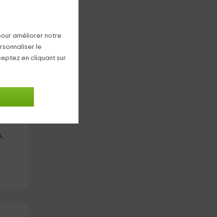
pour améliorer notre
rsonnaliser le
0
€
ceptez en cliquant sur
nuit
,