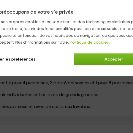
préoccupons de votre vie privée
s nos propres cookies et ceux de tiers et des technologies similaires 
 notre trafic, fournir des fonctionnalités pour les réseaux sociaux et pe
30
 publicité en fonction de vos habitudes de navigation, ce que vous ac
de
personne et 
epter'. Plus d'informations sur notre.
Politique de cookies.
42 chambres
er les préférences
Accepter
dont 4 pour 4 personnes, 3 pour 6 personnes et 1 pour 8 personnes
enir individuellement ou avec de grands groupes.
nciées par sexe et avec de nombreux lavabos.