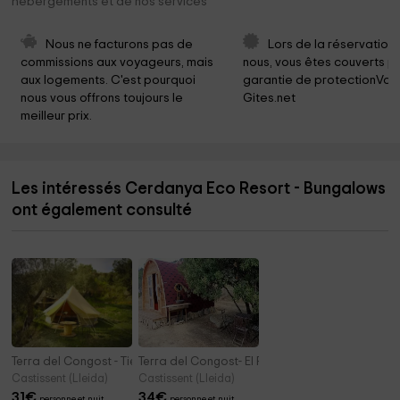
hébergements et de nos services
Nous ne facturons pas de 
Lors de la réservation
commissions aux voyageurs, mais 
nous, vous êtes couverts pa
aux logements. C'est pourquoi 
garantie de protectionVoy
nous vous offrons toujours le 
Gites.net
meilleur prix.
Les intéressés Cerdanya Eco Resort - Bungalows
ont également consulté
Terra del Congost - Tienda Glamping
Terra del Congost- El Pod
Castissent (Lleida)
Castissent (Lleida)
31
€
34
€
personne et nuit
personne et nuit