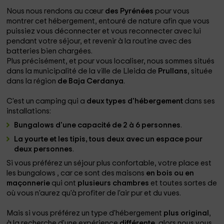
Nous nous rendons au cœur
des Pyrénées
pour vous
montrer cet hébergement, entouré de nature afin que vous
puissiez vous déconnecter et vous reconnecter avec lui
pendant votre séjour, et revenir à la routine avec des
batteries bien chargées.
Plus précisément, et pour vous localiser, nous sommes situés
dans la municipalité de la ville de Lleida de
Prullans
, située
dans la région
de Baja Cerdanya
.
C'est un camping
qui a
deux types d'hébergement
dans ses
installations:
Bungalows d'une capacité de 2 à 6 personnes
.
La yourte et les tipis, tous deux avec un espace pour
deux personnes
.
Si vous préférez un séjour plus confortable, votre place est
les bungalows
, car ce sont des maisons
en bois ou en
maçonnerie
qui ont
plusieurs chambres
et toutes sortes de
où vous n'aurez qu'à profiter de l'air pur et du vues.
Mais si vous préférez un type d'hébergement
plus original
,
à la recherche d'une expérience
différente
, alors nous vous