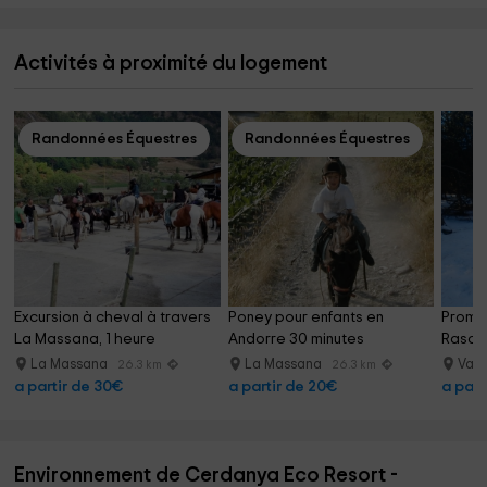
Activités à proximité du logement
Randonnées Équestres
Randonnées Équestres
Excursion à cheval à travers 
Poney pour enfants en 
Prome
La Massana, 1 heure
Andorre 30 minutes
Rasos
La Massana
La Massana
Vall
26.3 km
26.3 km
a partir de 30€
a partir de 20€
a part
Environnement de Cerdanya Eco Resort -