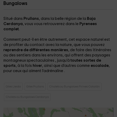
Bungalows
Situé dans
Prullans
, dans la belle région de la
Baja
Cerdanya
, vous vous retrouverez dans le
Pyrenees
complet
.
Comment peut-il en être autrement, cet espace naturel
est
de profiter du contact avec la nature, que vous pouvez
reprendre de différentes manières
, de faire des itinéraires
ou des sentiers dans les environs, qui offrent des paysages
montagneux spectaculaires
, jusqu'à
toutes sortes de
sports
, à la fois
hiver
, ainsi que d'autres comme
escalade
,
pour ceux qui aiment l'adrénaline
.
Gites Lleida
Gites Prullans
Chalets ou Bungalows Pirineo Catalán
Chalets ou Bungalows Cerdanya