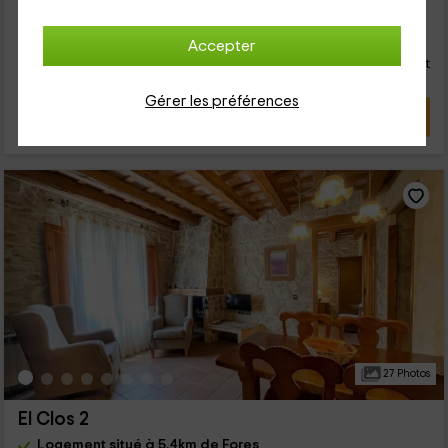
36
€
Réservation directe
Accepter
de
personne et nuit
Annulation 7 jours avant
Gérer les préférences
VOIR L’OFFRE
27 Photos
El Clos 2
Logement situé à 5.4km de Fores