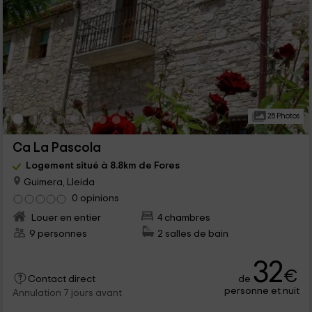
25 Photos
Ca La Pascola
Logement situé à 8.8km de Fores
Guimera, Lleida
0 opinions
Louer en entier
4 chambres
9 personnes
2 salles de bain
32
€
de
Contact direct
personne et nuit
Annulation 7 jours avant