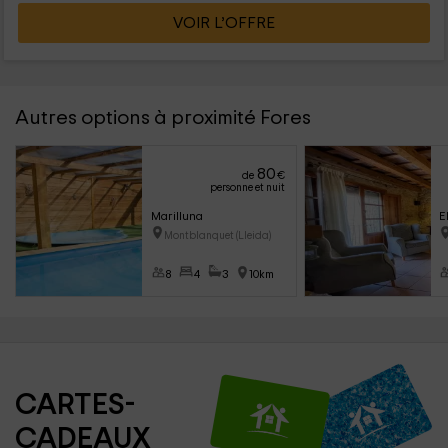
VOIR L’OFFRE
Autres options à proximité Fores
80
de
€
personne et nuit
Marilluna
E
Montblanquet (Lleida)
8
4
3
10km
CARTES-
CADEAUX