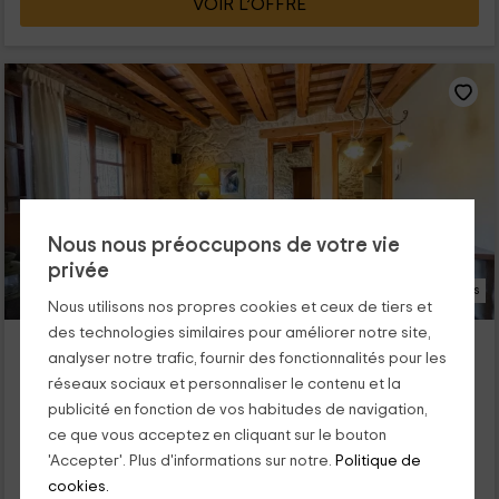
VOIR L’OFFRE
Nous nous préoccupons de votre vie
privée
37 Photos
Nous utilisons nos propres cookies et ceux de tiers et
des technologies similaires pour améliorer notre site,
El Clos 1
analyser notre trafic, fournir des fonctionnalités pour les
Logement situé à 5.4km de Fores
réseaux sociaux et personnaliser le contenu et la
Conesa, Tarragone
publicité en fonction de vos habitudes de navigation,
2 opinions
Réservé 3 fois
ce que vous acceptez en cliquant sur le bouton
Louer en entier
2 chambres
'Accepter'. Plus d'informations sur notre.
Politique de
4 personnes
1 salles de bain
cookies.