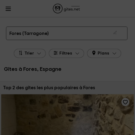
Gites.net
Gites Espagne
Gites Catalogne
Gites Tarragone
Gites Fores
Gîtes à Fores de 2026
Fores (Tarragone)
Trier
Filtres
Plans
Gîtes à Fores, Espagne
Trier par:
Top 2 des gîtes les plus populaires à Fores