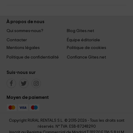
À propos de nous
Qui sommes-nous?
Blog Gites.net
Contacter
Équipe éditoriale
Mentions légales
Politique de cookies
Politique de confidentialité
Confiance Gites.net
Suis-nous sur
Moyen de paiement
Copyright RURAL RENTALS S.L. © 2015-2026 - Tous les droits sont
réservés. N° TVA: ESB-87248290
Inscrit au Registre Commercial de Madrid T 33270 F 136 S 8 H M