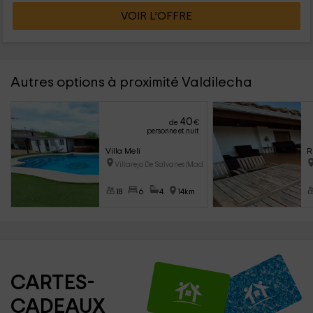
VOIR L’OFFRE
Autres options à proximité Valdilecha
40
de
€
personne et nuit
Villa Meli
R
Villarejo De Salvanes (Madrid)
18
6
4
14km
CARTES-
CADEAUX