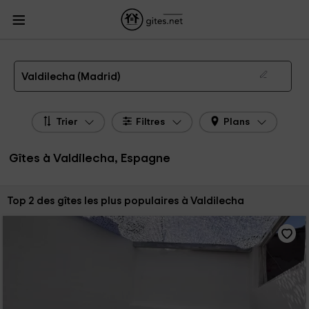
Gites.net
Gites Espagne
Gites Madrid
Gites Valdilecha
Gîtes à Valdilecha de 2026
Valdilecha (Madrid)
Trier
Filtres
Plans
Gîtes à Valdilecha, Espagne
Trier par:
Top 2 des gîtes les plus populaires à Valdilecha