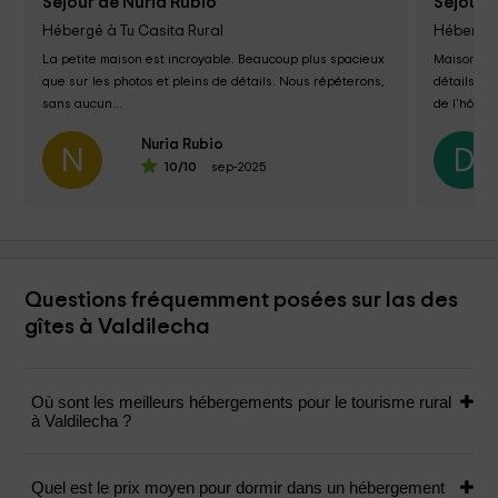
Séjour de Nuria Rubio
Séjour 
Hébergé à Tu Casita Rural
Hébergé 
La petite maison est incroyable. Beaucoup plus spacieux 
Maison av
que sur les photos et pleins de détails. Nous répéterons, 
détails. T
sans aucun...
de l'hôte: 
accessoire
Nuria Rubio
N
D
10
/10
sep-2025
Questions fréquemment posées sur las des
gîtes à Valdilecha
Où sont les meilleurs hébergements pour le tourisme rural
à Valdilecha ?
Quel est le prix moyen pour dormir dans un hébergement