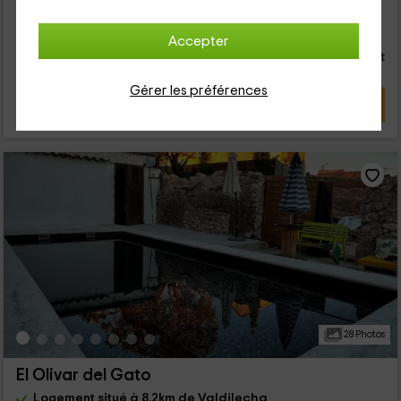
217
€
Accepter
de
Contact direct
personne et nuit
Annulation 30 jours avant
Gérer les préférences
VOIR L’OFFRE
28 Photos
El Olivar del Gato
Logement situé à 8.2km de Valdilecha