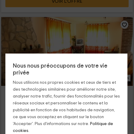
VOIR L’OFFRE
Nous nous préoccupons de votre vie
privée
32 Photos
Nous utilisons nos propres cookies et ceux de tiers et
des technologies similaires pour améliorer notre site,
Casa Rural La Residencia de Villar
analyser notre trafic, fournir des fonctionnalités pour les
Logement situé à 7.5km de Valdilecha
réseaux sociaux et personnaliser le contenu et la
Villar Del Olmo, Madrid
publicité en fonction de vos habitudes de navigation,
0 opinions
Réservé 5 fois
ce que vous acceptez en cliquant sur le bouton
Louer en entier
4 chambres
'Accepter'. Plus d'informations sur notre.
Politique de
9 personnes
2 salles de bain
cookies.