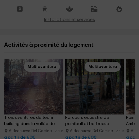
Installations et services
Activités à proximité du logement
Multiaventura
Multiaventura
Trois aventures de team 
Parcours équestre de 
Paintba
building dans la vallée de 
paintball et barbecue 
Ambro
l'Ambroz et de la nourriture
gymkhana Hervás
Aldeanueva Del Camino
Aldeanueva Del Camino
Ald
27.1 km
27.1 km
a partir de 60€
a partir de 60€
a part