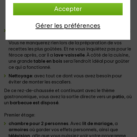
Homecinema
. Vous n'aurez qu'à mettre le pop-corn! L'un
Accepter
ou l'autre film, est-ce que ce bavardage est distendu
avec le vôtre, la
cheminée
sera votre partenaire le plus
agréable.
Gérer les préférences
Cuisine
: Les meubles en bois et le comptoir en granit sont
l'emballage sur lequel tous les appareils
sont distribués
.
Vous ne manquerez rien lors de la préparation de vos
recettes les plus goûtées. Et ne vous inquiétez pas pour le
féroce après, car il a
lave-vaisselle
. À côté de la cuisine,
une grande
table en bois
sera l'endroit idéal pour goûter
ce qui a fonctionné.
Nettoyage
: avec tout ce dont vous avez besoin pour
éviter de monter les escaliers.
De ce rez-de-chaussée et continuant avec le thème
gastronomique, vous avez la sortie directe vers un
patio
, où
un
barbecue est disposé
.
Premier étage:
chambre pour 2 personnes
. Avec
lit de mariage,
a
armoires
où garder vos effets personnels, ainsi que
télévision
, afin que vous puissiez voir votre programme