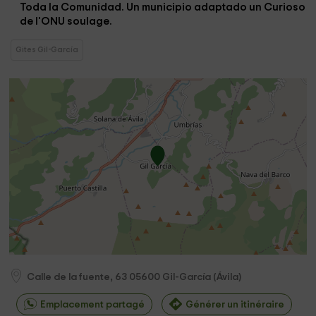
Toda la Comunidad. Un municipio adaptado un Curioso
de l'ONU soulage.
Gites Gil-García
Calle de la fuente, 63
05600
Gil-García
(
Ávila
)
Emplacement partagé
Générer un itinéraire