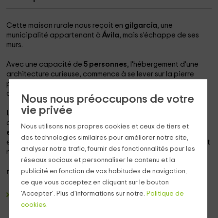
Cette maison rurale nous reçoit en
gilgarcía
, une
municipalité appartenant à
Ávila
, mais s'échappe de ses
murs.
Avec une capacité de
5 personnes
, l'hébergement d'une
architecture curieuse, commence à se lever sur la pierre
pour acquérir une hauteur totale de
3 étages
qui le
chevauche sur ses maisons voisines.
Nous nous préoccupons de votre
vie privée
La propriété, contrairement à ce que vous pouvez penser
de sa capacité, est idéale pour un caractère
romantique
Nous utilisons nos propres cookies et ceux de tiers et
en tant que couple,
en raison des éléments que vous avez
des technologies similaires pour améliorer notre site,
et de leur disposition. Nous connaîtrons les avantages dont
analyser notre trafic, fournir des fonctionnalités pour les
nous parlons.
réseaux sociaux et personnaliser le contenu et la
publicité en fonction de vos habitudes de navigation,
rez-de-chaussée:
ce que vous acceptez en cliquant sur le bouton
'Accepter'. Plus d'informations sur notre.
Politique de
salon:
a
grand canapé
rouge domine l'espace à côté de
la fenêtre. De lui, vous pouvez voir le film que vous voulez
cookies.
le plus, grâce à la télévision
46 ”avec DVD et