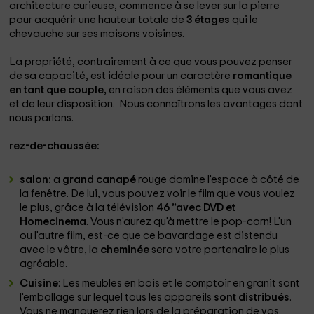
architecture curieuse, commence à se lever sur la pierre
pour acquérir une hauteur totale de
3 étages
qui le
chevauche sur ses maisons voisines.
La propriété, contrairement à ce que vous pouvez penser
de sa capacité, est idéale pour un caractère
romantique
en tant que couple,
en raison des éléments que vous avez
et de leur disposition. Nous connaîtrons les avantages dont
nous parlons.
rez-de-chaussée:
salon:
a
grand canapé
rouge domine l'espace à côté de
la fenêtre. De lui, vous pouvez voir le film que vous voulez
le plus, grâce à la télévision
46 ”avec DVD et
Homecinema
. Vous n'aurez qu'à mettre le pop-corn! L'un
ou l'autre film, est-ce que ce bavardage est distendu
avec le vôtre, la
cheminée
sera votre partenaire le plus
agréable.
Cuisine
: Les meubles en bois et le comptoir en granit sont
l'emballage sur lequel tous les appareils
sont distribués
.
Vous ne manquerez rien lors de la préparation de vos