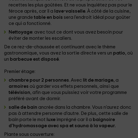
recettes les plus goûtées. Et ne vous inquiétez pas pour le
féroce après, car il a
lave-vaisselle
. À côté de la cuisine,
une grande
table en bois
sera l'endroit idéal pour goûter
ce qui a fonctionné.
Nettoyage
: avec tout ce dont vous avez besoin pour
éviter de monter les escaliers.
De ce rez-de-chaussée et continuant avec le thème
gastronomique, vous avez la sortie directe vers un
patio
, où
un
barbecue est disposé
.
Premier étage:
chambre pour 2 personnes
. Avec
lit de mariage,
a
armoires
où garder vos effets personnels, ainsi que
télévision
, afin que vous puissiez voir votre programme
préféré avant de dormir.
salle de bain
ancrée dans la chambre. Vous n'aurez donc
pas à attendre personne d'autre. De plus, cette salle de
bain porte le mot
luxe
imprégné car il a
baignoire
d'hydromassage avec spa et sauna à la vapeur.
Plante sous couverture: