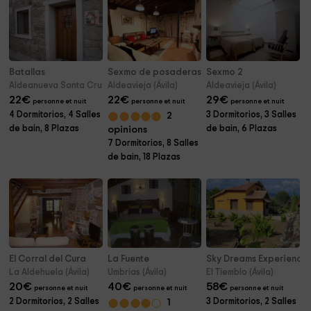
Batallas
Sexmo de posaderas
Sexmo 2
Aldeanueva Santa Cruz (Ávila)
Aldeavieja (Ávila)
Aldeavieja (Ávila)
22
€
22
€
29
€
personne et nuit
personne et nuit
personne et nuit
4 Dormitorios, 4 Salles
3 Dormitorios, 3 Salles
2
de bain, 8 Plazas
de bain, 6 Plazas
opinions
7 Dormitorios, 8 Salles
de bain, 18 Plazas
El Corral del Cura
La Fuente
Sky Dreams Experience
La Aldehuela (Ávila)
Umbrias (Ávila)
El Tiemblo (Ávila)
20
€
40
€
58
€
personne et nuit
personne et nuit
personne et nuit
2 Dormitorios, 2 Salles
3 Dormitorios, 2 Salles
1