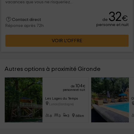
vacances que vous ne risqueriez...
32
€
de
Contact direct
personne et nuit
Réponse après 72h
VOIR L’OFFRE
Autres options à proximité Gironde
104
de
€
personne et nuit
Les Loges du Temps
G
Lunas (Dordogne)
6
3
3
68km