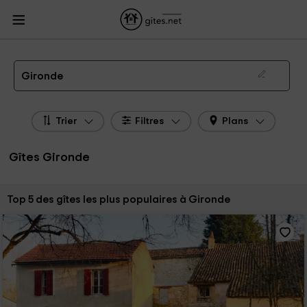
Gites.net
Gites
Gites Aquitaine
Gites Gironde
Gîtes Gironde de 2026
Gironde
Trier
Filtres
Plans
Gîtes Gironde
Trier par:
Top 5 des gîtes les plus populaires à Gironde