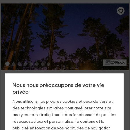
20 Photos
Cap'Cabane
Captieux, Gironde
Nous nous préoccupons de votre vie
0 opinions
privée
Louer en entier
13 chambres
Nous utilisons nos propres cookies et ceux de tiers et
65 personnes
13 salles de bain
des technologies similaires pour améliorer notre site,
Vous rêvez d'une escapade en pleine nature et de vous
analyser notre trafic, fournir des fonctionnalités pour les
ressourcer loin de la cohue et du brouhaha quotidien ?
réseaux sociaux et personnaliser le contenu et la
Profitez de cette occasion unique pour loger dans de
publicité en fonction de vos habitudes de navigation,
somptueuses cabanes en bois...