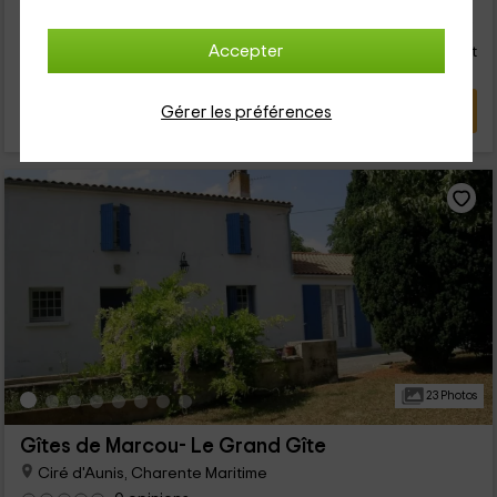
28
€
de
Contact direct
Accepter
personne et nuit
Réponse après 72h
VOIR L’OFFRE
Gérer les préférences
23 Photos
Gîtes de Marcou- Le Grand Gîte
Ciré d'Aunis, Charente Maritime