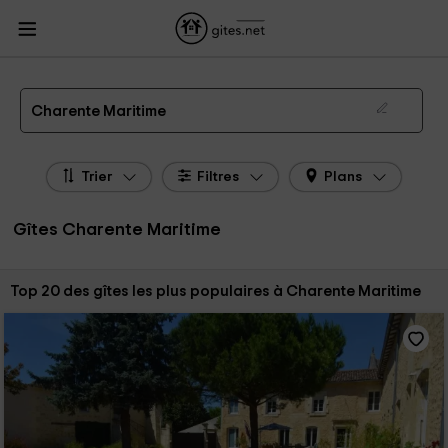
Gites.net
Gites
Gites Poitou - Charentes
Gites Charente Maritime
Gîtes Charente Maritime de 2026
Charente Maritime
Trier
Filtres
Plans
Gîtes Charente Maritime
Trier par:
Top 20 des gîtes les plus populaires à Charente Maritime