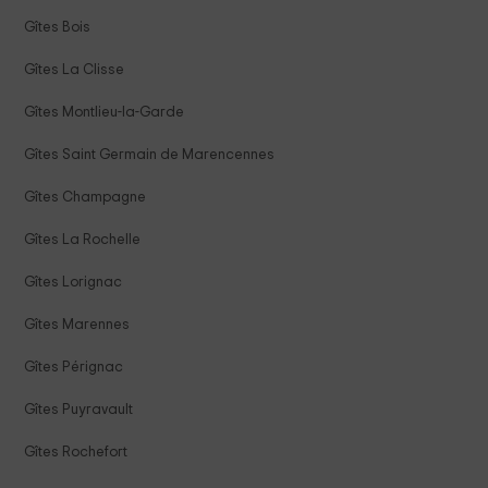
Gîtes Bois
Gîtes La Clisse
Gîtes Montlieu-la-Garde
Gîtes Saint Germain de Marencennes
Gîtes Champagne
Gîtes La Rochelle
Gîtes Lorignac
Gîtes Marennes
Gîtes Pérignac
Gîtes Puyravault
Gîtes Rochefort