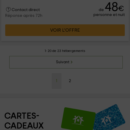
48
€
de
Contact direct
personne et nuit
Réponse après 72h
VOIR L’OFFRE
1- 20 de 23 hébergements
Suivant
1
2
CARTES-
CADEAUX