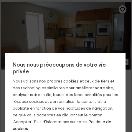
13 Photos
Nous nous préoccupons de votre vie
privée
Gîtes de Marcou- Le Petit Gîte
Nous utilisons nos propres cookies et ceux de tiers et
Ciré d'Aunis, Charente Maritime
des technologies similaires pour améliorer notre site,
0 opinions
analyser notre trafic, fournir des fonctionnalités pour les
Louer en entier
2 chambres
réseaux sociaux et personnaliser le contenu et la
4 personnes
1 salles de bain
publicité en fonction de vos habitudes de navigation,
Vous avez envie de vous échapper avec votre petite famille à
ce que vous acceptez en cliquant sur le bouton
la ferme pour des vacances ? Nous vous proposons cette
'Accepter'. Plus d'informations sur notre.
Politique de
petite maison située à Cire-d'Aunis plus...
cookies.