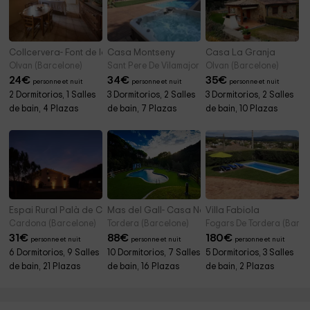
Collcervera- Font de la Tosca
Casa Montseny
Casa La Granja
Olvan (Barcelone)
Sant Pere De Vilamajor (Barcelone)
Olvan (Barcelone)
24
€
34
€
35
€
personne et nuit
personne et nuit
personne et nuit
2 Dormitorios, 1 Salles
3 Dormitorios, 2 Salles
3 Dormitorios, 2 Salles
de bain, 4 Plazas
de bain, 7 Plazas
de bain, 10 Plazas
Espai Rural Palà de Coma
Mas del Gall- Casa Nova
Villa Fabiola
Cardona (Barcelone)
Tordera (Barcelone)
Fogars De Tordera (Barce
31
€
88
€
180
€
personne et nuit
personne et nuit
personne et nuit
6 Dormitorios, 9 Salles
10 Dormitorios, 7 Salles
5 Dormitorios, 3 Salles
de bain, 21 Plazas
de bain, 16 Plazas
de bain, 2 Plazas