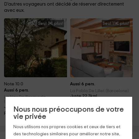
D'autres voyageurs ont décidé de réserver directement
avec eux.
Seul 3€ plus!
Seul 11€ plus!
Note 10.0
Aussi 6 pers.
Aussi 6 pers.
La Pobla De Lillet (Barcelone)
Juste 22.3km!
La Nou De Bergueda
(Barcelone)
Animaux · Cheminée
Juste 12.9km!
Nous nous préoccupons de votre
Piscine · Barbecue · Cheminée
vie privée
Nous utilisons nos propres cookies et ceux de tiers et
des technologies similaires pour améliorer notre site,