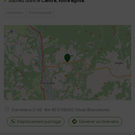
Sachez dans le
Centre, votre église.
Gites Olvan
Gites Berguedà
Carretera C-62 - Km 40.5
08600
Olvan
(
Barcelone
)
Emplacement partagé
Générer un itinéraire