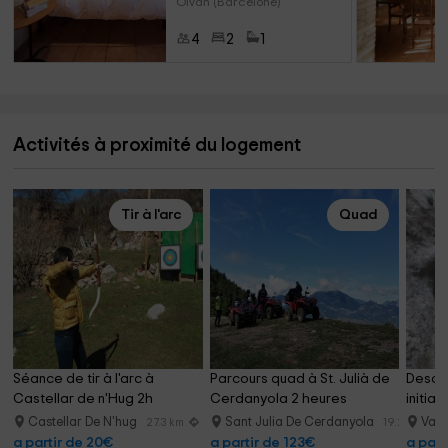
Olvan (Barcelone)
4
2
1
Activités à proximité du logement
Tir à l'arc
Quad
Séance de tir à l'arc à 
Parcours quad à St. Julià de 
Descen
Castellar de n'Hug 2h
Cerdanyola 2 heures
initiat
Castellar De N'hug
Sant Julia De Cerdanyola
Vall
27.3 km
19.2 km
a partir de 20€
a partir de 123€
a part