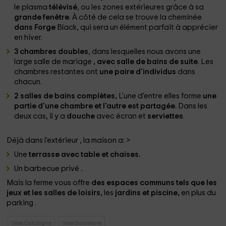
le plasma
télévisé
, ou les zones extérieures grâce à sa
grande fenêtre
. À côté de cela se trouve la cheminée
dans Forge
Black, qui sera un élément parfait à apprécier
en hiver.
3 chambres doubles
, dans lesquelles nous avons une
large salle de mariage
, avec salle de bains de suite
. Les
chambres restantes ont
une paire d'individus
dans
chacun.
2 salles de bains complètes,
L'une d'entre elles forme
une
partie d'une chambre et l'autre est partagée
. Dans les
deux cas, il y a
douche
avec écran et
serviettes
.
Déjà dans l'extérieur , la maison a:
>
Une
terrasse avec table et chaises.
Un barbecue privé
.
Mais la ferme vous offre
des espaces communs tels que les
jeux et les salles de loisirs,
les
jardins et piscine,
en plus du
parking .
Gites Catalogne
Gites Barcelone